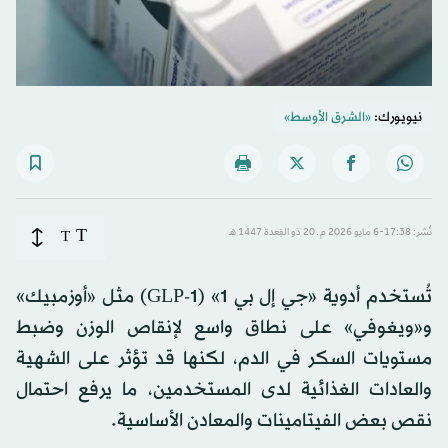
نيويورك:
«الشرق الأوسط»
T
نُشر: 17:38-6 مايو 2026 م ـ 20 ذو القِعدة 1447 هـ
T
تُستخدم أدوية «جي إل بي 1» (GLP-1) مثل «أوزمبيك»
و«ويغوفي» على نطاق واسع لإنقاص الوزن وضبط
مستويات السكر في الدم، لكنها قد تؤثر على الشهية
والعادات الغذائية لدى المستخدمين، ما يرفع احتمال
نقص بعض الفيتامينات والمعادن الأساسية.