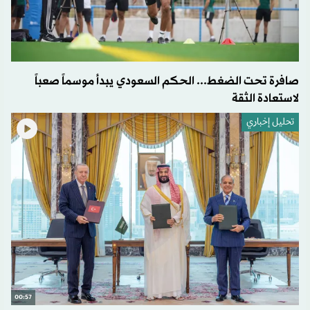
صافرة تحت الضغط... الحكم السعودي يبدأ موسماً صعباً
لاستعادة الثقة
تحليل إخباري
00:57