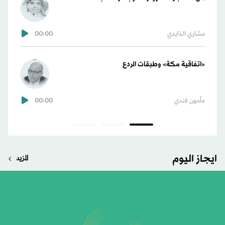
00:00
مشاري الذايدي
طارق ال
«اتفاقية مكة» وطبقات الردع
مرض عا
00:00
مأمون فندي
د. ياسر 
ايجاز اليوم
المزيد