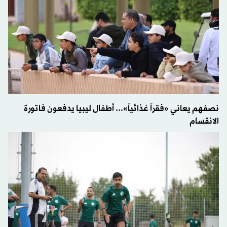
نصفهم يعاني «فقراً غذائياً»... أطفال ليبيا يدفعون فاتورة
الانقسام