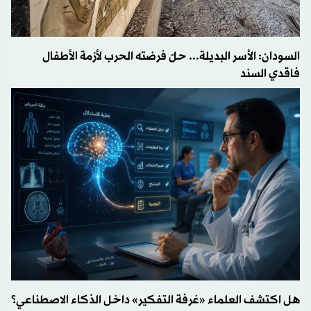
السودان: الأسر البديلة... حلّ فرضته الحرب لأزمة الأطفال
فاقدي السند
هل اكتشف العلماء «غرفة التفكير» داخل الذكاء الاصطناعي؟