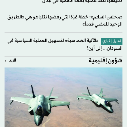
نتنياهو: ننفذ عملية بالغة الأهمية في لبنان
«مجلس السلام»: خطة غزة التي رفضها نتنياهو هي «الطريق
الوحيد للمضي قدماً»
«الآلية الخماسية» لتسهيل العملية السياسية في
تحليل إخباري
السودان... إلى أين؟
شؤون إقليمية
المزيد