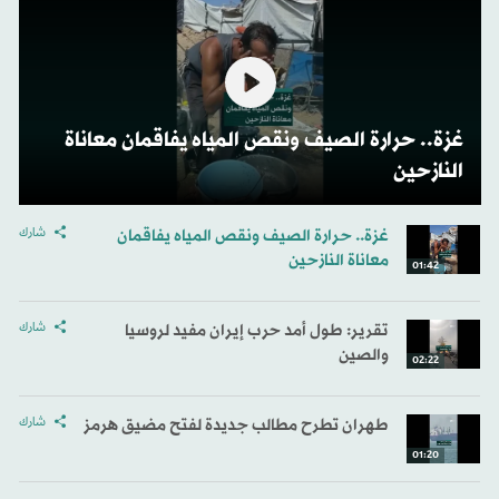
غزة.. حرارة الصيف ونقص المياه يفاقمان معاناة
النازحين
غزة.. حرارة الصيف ونقص المياه يفاقمان
شارك
معاناة النازحين
01:42
تقرير: طول أمد حرب إيران مفيد لروسيا
شارك
والصين
02:22
طهران تطرح مطالب جديدة لفتح مضيق هرمز
شارك
01:20