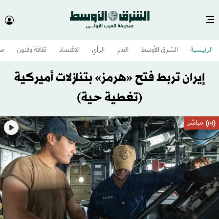
تجاوز
الرئيسية
الشرق الأوسط​
العالم
الرأي
الاقتصاد
ثقافة وفنون
صح
إلى
المحتوى
إيران تربط فتح «هرمز» بتنازلات أميركية
الرئيسي
(تغطية حية)
مباشر