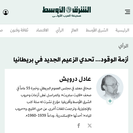
الرئيسية
الشرق الأوسط​
العالم
الرأي
الاقتصاد
ثقافة وفنون
صح
الرأي
أزمة الوقود... تحدي الزعيم الجديد في بريطانيا
عادل درويش
صحافي معتمد في مجلس العموم البريطاني، وخبرة 55 عاماً في
صحف «فليت ستريت». وكمراسل غطى أزمات وحروب
الشرق الأوسط وأفريقيا. مؤرخ نشرت له ستة كتب
بالإنجليزية، وترجمت للغات أخرى، عن حربي الخليج، و«حروب
المياه»؛ أحدثها «الإسكندرية ، وداعاً: 1939-1960».