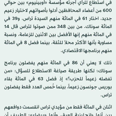
في استطاع للرأي أجرته مؤسسة «أوبينيوم» بين حوالي
600 من أعضاء المحافظين أدلوا بأصواتهم لاختيار زعيم
جديد، اختار 61 في المائة منهم السيدة تراس، و39 في
المائة سوناك. من بين 348 ممن صوتوا لتراس قال 14
في المائة منهم إنها الأفضل بين الاثنين للزعامة، ونسبة
مساوية بأنها الأكثر محلاً للثقة، بينما فضل 8 في المائة
منهم برنامجها الاقتصادي.
ذلك لا يعني أن 86 في المائة منهم يفضلون برنامج
سوناك؛ لكنها طريقة صياغة الاستطلاع للسؤال: «من
تفضله زعيماً للحزب؟» إذ فضل 63 في المائة بقاء
بوريس جونسون زعيماً، بينما خُمس العدد فقط يفضلون
تراس.
اثنان في المائة فقط من مؤيدي تراس انقسمت دوافعهم
بين أنها «إنجليزية العرق، وأنها «بيضاء»؛ الطريف أن