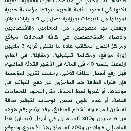
أعدادها ألف مكتب في منتصف الحرب العالمية الثانية؛
لكنها في العقود الثلاثة الأخيرة تتولاها مؤسسة خيرية
تمويلها من التبرعات بميزانية تصل إلى 9 مليارات دولار،
ويعمل بها متطوعون، من المحامين والاقتصاديين
والأطباء والمتخصصين في كافة المجالات. مواقع
ومراكز اتصال المكاتب عادة ما تتلقى قرابة 3 ملايين
زيارة مواقع، ومكالمة تليفونية، ومقابلة، في العام،
ارتفعت بنسبة 40 في المائة في الأشهر الثلاثة الماضية،
قبل رفع أسعار الطاقة الأخير. وحسب تقرير المؤسسة
فإن فقراء الطاقة هم العاجزون عن دفع الفواتير في
موعدها، أو غيروا نمط الحياة، مثل اللجوء للحمامات
العامة، أو عدم طهي بعض الوجبات، لتوفير طاقة
تسخين المياه واستخدام المطبخ. وقد ارتفع رقم هؤلاء
من 6 ملايين و300 ألف منزل في أبريل (نيسان) هذا
العام، إلى 9 ملايين و200 ألف منزل هذا الأسبوع، ويتوقع