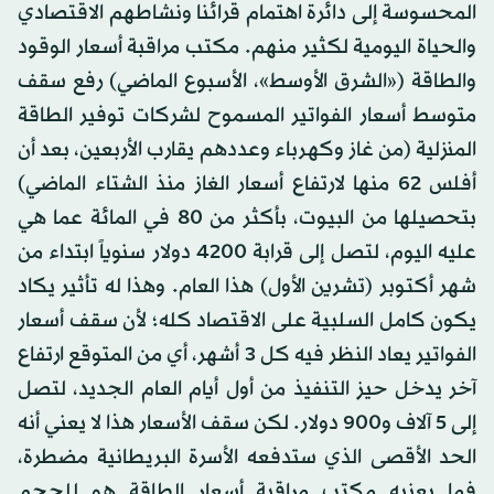
المحسوسة إلى دائرة اهتمام قرائنا ونشاطهم الاقتصادي
والحياة اليومية لكثير منهم. مكتب مراقبة أسعار الوقود
والطاقة («الشرق الأوسط»، الأسبوع الماضي) رفع سقف
متوسط أسعار الفواتير المسموح لشركات توفير الطاقة
المنزلية (من غاز وكهرباء وعددهم يقارب الأربعين، بعد أن
أفلس 62 منها لارتفاع أسعار الغاز منذ الشتاء الماضي)
بتحصيلها من البيوت، بأكثر من 80 في المائة عما هي
عليه اليوم، لتصل إلى قرابة 4200 دولار سنوياً ابتداء من
شهر أكتوبر (تشرين الأول) هذا العام. وهذا له تأثير يكاد
يكون كامل السلبية على الاقتصاد كله؛ لأن سقف أسعار
الفواتير يعاد النظر فيه كل 3 أشهر، أي من المتوقع ارتفاع
آخر يدخل حيز التنفيذ من أول أيام العام الجديد، لتصل
إلى 5 آلاف و900 دولار. لكن سقف الأسعار هذا لا يعني أنه
الحد الأقصى الذي ستدفعه الأسرة البريطانية مضطرة،
فما يعنيه مكتب مراقبة أسعار الطاقة هو للحجم