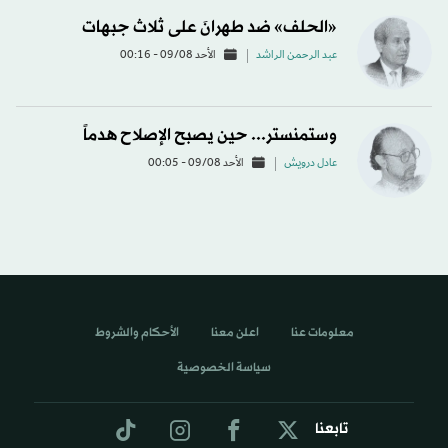
«الحلف» ضد طهرانَ على ثلاث جبهات
عبد الرحمن الراشد
الأحد 09/08 - 00:16
وستمنستر... حين يصبح الإصلاح هدماً
عادل درويش
الأحد 09/08 - 00:05
معلومات عنا
اعلن معنا
الأحكام والشروط
سياسة الخصوصية
تابعنا