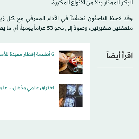
البكر الممتاز بدلاً من الأنواع المكررة.
ملعقتين صغيرتين، وصولاً إلى نحو 53 غراماً يومياً، أي ما يعادل نحو أربع ملاعق كبيرة.
اقرأ أيضاً
6 أطعمة إفطار مفيدة للأمعاء
اختراق علمي مذهل... علم