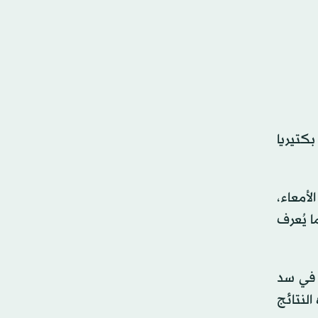
بكتيريا
لأمعاء،
 يُعرف
 في سد
النتائج