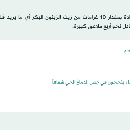
وقد لاحظ الباحثون تحسُّناً في الأداء المعرفي مع كل زيادة بمقدار 10 غرامات من زيت الزيتون البكر أي ما
اء ينجحون في جعل الدماغ الحي شفافاً