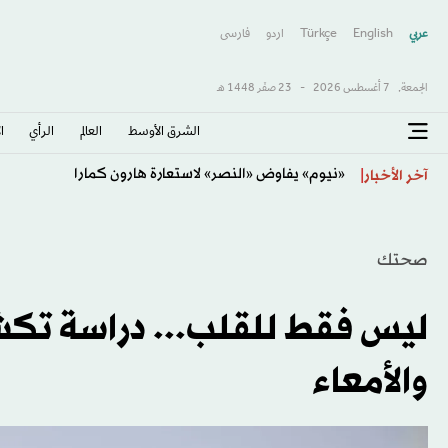
عربي
English
Türkçe
اردو
فارسى
الجمعة,
7 أغسطس 2026
-
23 صفَر 1448 هـ
الشرق الأوسط​
العالم
الرأي
ا
«نيوم» يفاوض «النصر» لاستعارة هارون كمارا
آخر الأخبار
صحتك
ليس فقط للقلب... دراسة تكشف
والأمعاء