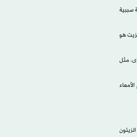
ة سببية
لزيت هو
ى، مثل
الأمعاء
الزيتون