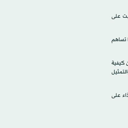
يت على
ا تساهم
ن كيفية
التمثيل
ذاء على