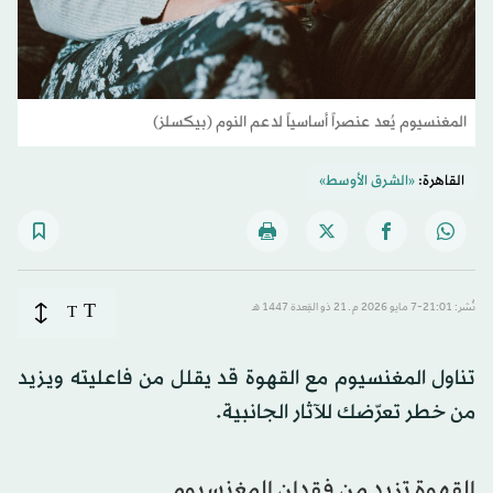
المغنسيوم يُعد عنصراً أساسياً لدعم النوم (بيكسلز)
القاهرة:
«الشرق الأوسط»
T
نُشر: 21:01-7 مايو 2026 م ـ 21 ذو القِعدة 1447 هـ
T
تناول المغنسيوم مع القهوة قد يقلل من فاعليته ويزيد
من خطر تعرّضك للآثار الجانبية.
القهوة تزيد من فقدان المغنسيوم