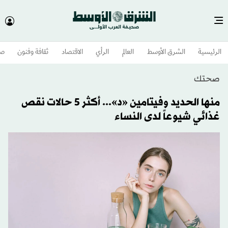
الرئيسية
الشرق الأوسط​
العالم
الرأي
الاقتصاد
ثقافة وفنون
صح
صحتك
منها الحديد وفيتامين «د»... أكثر 5 حالات نقص
غذائي شيوعاً لدى النساء