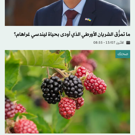
ما تمزُّق الشريان الأورطي الذي أودى بحياة ليندسي غراهام؟
الاثنين 13/07 - 08:55
صحتك