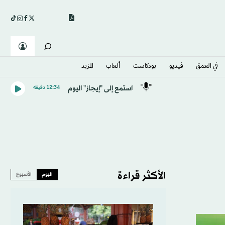
في العمق
فيديو
بودكاست
ألعاب
المزيد
استمع إلى "إيجاز" اليوم
12:34 دقيقه
الأكثر قراءة
اليوم
الأسبوع