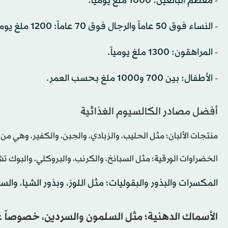
- معظم البالغين: 1000 ملغ يومياً.
- النساء فوق 50 عاماً والرجال فوق 70 عاماً: 1200 ملغ يومياً.
- المراهقون: 1300 ملغ يومياً.
- الأطفال: بين 700 و1000 ملغ بحسب العمر.
أفضل مصادر الكالسيوم الغذائية
منتجات الألبان؛ مثل الحليب، والزبادي، والجبن، والكفير، وهي من
الخضراوات الورقية؛ مثل السبانخ، والكرنب، والبروكلي، والبوك ت
المكسرات والبذور والبقوليات؛ مثل اللوز، وبذور الشيا، والس
الأسماك الدهنية؛ مثل السلمون والسردين، خصوصاً عن