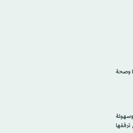
تها وصحة
وسهولة
ترققها