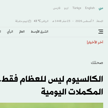
عربي
English
Türkçe
اردو
فارسى
الجمعة,
7 أغسطس 2026
-
23 صفَر 1448 هـ
الرياض
℃
43
غيوم متفرقة
الشرق الأوسط​
العالم
الرأي
ا
دعم أفريقي لإنفانتينو... وتمسك أوروبي بالمقاطعة يعمّق 
آخر الأخبار
صحتك
الكالسيوم ليس للعظام فقط...
المكملات اليومية