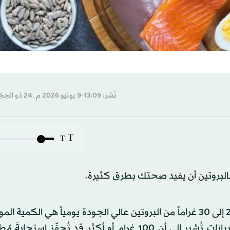
نُشر: 13:09-9 يونيو 2026 م ـ 24 ذو الحِجّة 1447 هـ
T
T
بالبروتين أن يفيد صحتك بطرق كثيرة.
وحسب موقع «هيلث لاين» العلمي، تُشير الأبحاث إلى أن 20 إلى 30 غراماً من البروتين عالي الجودة يومياً هي ال
في المتوسط لمعظم الأشخاص الأصحاء، مع أن بعض البيانات تُشير إلى أن 100 غرام أو أكثر قد تُحفّز 