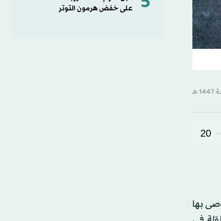
5
على خفض هرمون التوتر
20
كمية الموصى بها
استجابةً مُطوّلة في