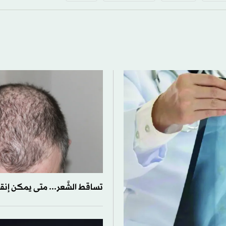
تساقط الشَّعر... متى يمكن إنقاذ