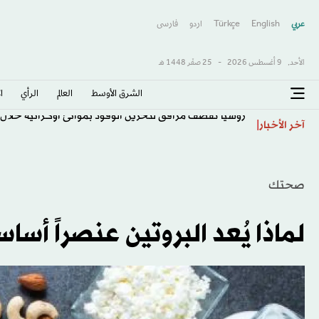
عربي
English
Türkçe
اردو
فارسى
الأحد,
9 أغسطس 2026
-
25 صفَر 1448 هـ
الشرق الأوسط​
العالم
الرأي
ا
روسيا تقصف مرافق لتخزين الوقود بموانئ أوكرانية خلال 
آخر الأخبار
صحتك
لماذا يُعد البروتين عنصراً أساس