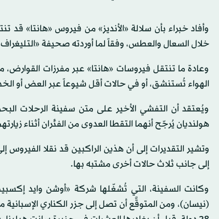
وأفاد خبراء بأن سلالة «الأنديز» من فيروس «هانتا» قد 
خلال السعال والعطس، وفقاً لما أوردته صحيفة «التليغراف»
وعادة ما تنتقل فيروسات «هانتا» عبر مفرزات القوارض، مثل
الهواء تُستنشق، أو في حالات أقل شيوعاً عبر العض أو الخد
ويُعتقد أن التفشي الأخير على متن سفينة الرحلات البح
هولنديان يُرجّح أنهما التقطا العدوى من الفئران أثناء زيارت
وتشير التقديرات إلى أن هذين الراكبين قد نقلا الفيروس 
إلى جانب ثلاث حالات أخرى مشتبه بها.
وكانت السفينة، التي تُشغّلها شركة «أوشن وايد إكسبيد