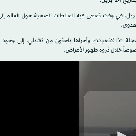
ل ذلك نقل جثمان أحد الركاب، الذي توفي في 11 أبريل، في وقت تسعى فيه السلطات الصحية حول العا
لعدوى.
لة «ذا لانسيت»، وأجراها باحثون من تشيلي، إلى وجود 
صاً خلال ذروة ظهور الأعراض.