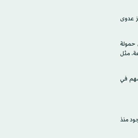
يز عدوى
 حمولة
عة، مثل
سهم في
19). ففيروس (هانتا) موجود منذ