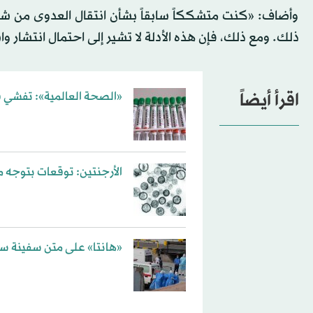
وأضاف: «كنت متشككاً سابقاً بشأن انتقال العدوى من ش
ذلك. ومع ذلك، فإن هذه الأدلة لا تشير إلى احتمال انتشار 
اقرأ أيضاً
«الصحة العالمية»: تفشي ف
الأرجنتين: توقعات بتوجه 
«هانتا» على متن سفينة سي