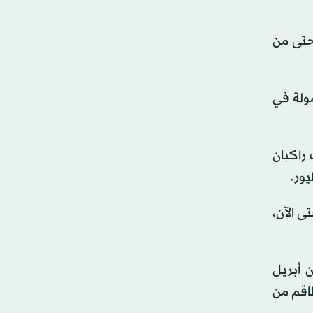
 حتى من
مولة في
راكبان
يور.
ى الآن،
 أبريل
ن على متنها نحو 150 راكباً، وأفراد طاقم من