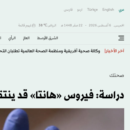
عربي
English
Türkçe
اردو
فارسى
الخميس,
6 أغسطس 2026
-
22 صفَر 1448 هـ
الرياض
℃
38
غيوم قاتمة
الشرق الأوسط​
العالم
الرأي
ا
وكالة صحية أفريقية ومنظمة الصحة العالمية تطلبان التح
آخر الأخبار
صحتك
دراسة: فيروس «هانتا» قد ينت