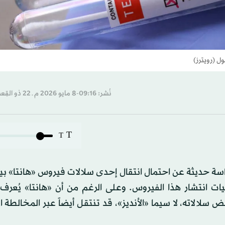
ول (رويترز)
نُشر: 09:16-8 مايو 2026 م ـ 22 ذو القِعدة 1447 هـ
T
T
ة حديثة عن احتمال انتقال إحدى سلالات فيروس «هانتا» بين
يات انتشار هذا الفيروس. وعلى الرغم من أن «هانتا» يُعرف ت
 سلالاته، لا سيما «الأنديز»، قد تنتقل أيضاً عبر المخالطة ا