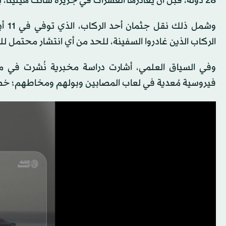
28 دولة، قبل أن يغادرها العشرات في جزيرة سانت هيلينا، بتاريخ 24 أبريل.
وشم
الركاب الذين غادروا السفينة، للحد من أي انتشار محتمل ل
وفي السياق العلمي، أشارت دراسة مخبرية نُشرت في مج
فيروسية مُعدية في لعاب المصابين وبولهم ومخاطهم؛ خصو