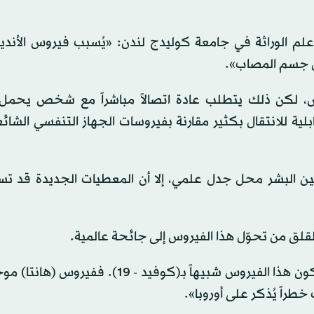
 علم الوراثة في جامعة كوليدج لندن: «يُسبب فيروس الأند
ل جسم المصاب».
، لكن ذلك يتطلب عادة اتصالاً مباشراً مع شخص يحمل
ية للانتقال بكثير مقارنة بفيروسات الجهاز التنفسي الشائ
 بين البشر محل جدل علمي، إلا أن المعطيات الجديدة قد ت
للقلق من تحوّل هذا الفيروس إلى جائحة عالمية.
وقال البروفسور بول هنتر، من جامعة إيست أنجليا: «لن يكون هذا الفيروس شبيهاً بـ(كوفيد - 
خطراً يُذكر على أوروبا».