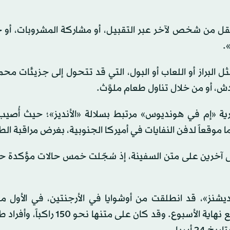
تنتقل من شخص لآخر عبر التقبيل، أو مشاركة المشروبات، أو
.
 البراز أو اللعاب أو البول، التي قد تتحول إلى جزيئات مح
ش، أو من خلال تناول طعام ملوَّث.
رية «إم في هونديوس» مرتبط بسلالة «الأنديز»؛ حيث أُصيب 
هما موقعاً لدفن النفايات في أميركا الجنوبية، بغرض مراقبة الط
إلى آخرين على متن السفينة، إذ سُجّلت خمس حالات مؤكدة حت
يشنز»، قد انطلقت من أوشوايا في الأرجنتين، في الأول من
(نيسان)، ومن المتوقَّع أن تصل إلى جزر الكناري الإسبانية مع نهاية الأسبوع. وقد كا