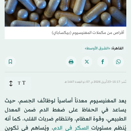
أقراص من مكملات المغنيسيوم (بيكساباي)
القاهرة:
«الشرق الأوسط»
T
نُشر: 15:17-23 أبريل 2026 م ـ 07 ذو القِعدة 1447 هـ
T
يعد المغنيسيوم معدناً أساسياً لوظائف الجسم، حيث
يساعد في الحفاظ على ضغط الدم ضمن المعدل
الطبيعي، وقوة العظام، وانتظام ضربات القلب. كما أنه
يُنظم مستويات
السكر في الدم
، ويُساهم في تكوين