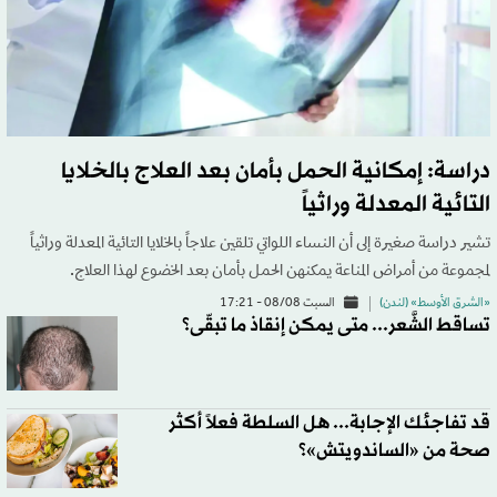
دراسة: إمكانية الحمل بأمان بعد العلاج بالخلايا
التائية المعدلة وراثياً
تشير دراسة ‌صغيرة إلى أن النساء اللواتي تلقين علاجاً بالخلايا التائية المعدلة وراثياً
لمجموعة من أمراض المناعة ​يمكنهن الحمل بأمان بعد الخضوع لهذا العلاج.
«الشرق الأوسط» (لندن)
السبت 08/08 - 17:21
تساقط الشَّعر... متى يمكن إنقاذ ما تبقّى؟
قد تفاجئك الإجابة... هل السلطة فعلاً أكثر
صحة من «الساندويتش»؟