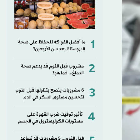
1
ما أفضل الفواكه للحفاظ على صحة
البروستاتا بعد سن الأربعين؟
2
مشروب قبل النوم قد يدعم صحة
الدماغ... فما هو؟
3
6 مشروبات يُنصح بتناولها قبل النوم
لتحسين مستوى السكر في الدم
4
تأثير توقيت شرب القهوة على
مستويات الكوليسترول في الجسم
قبل النوم... 5 مشروبات قد تساعد