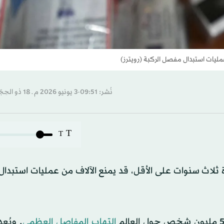
مليات استبدال مفصل الركبة (رويترز)
نُشر: 09:51-3 يونيو 2026 م ـ 18 ذو الحِجّة 1447 هـ
T
T
ة ثلاث سنوات على الأقل، قد يمنع الآلاف من عمليات استبد
التهاب المفاصل العظمي
. ويُعد