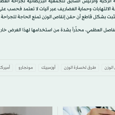
 الركبة والرئيس السابق للجمعية البريطانية لجراحة العظ
الالتهابات وحماية الغضاريف عبر آليات لا تعتمد فحسب عل
تثبت بشكل قاطع أن حقن إنقاص الوزن تمنع الحاجة للجراحة تم
المفاصل العظمي، محذّراً بشدة من استخدامها لهذا الغرض خا
الوزن
طرق لخسارة الوزن
أوزمبيك
مونجارو
أميركا