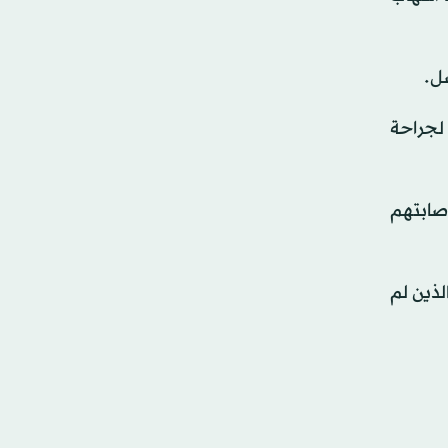
ل.
لجراحة
ت 6.8 مليون بالغ شُخّصت إصابتهم
الذين لم