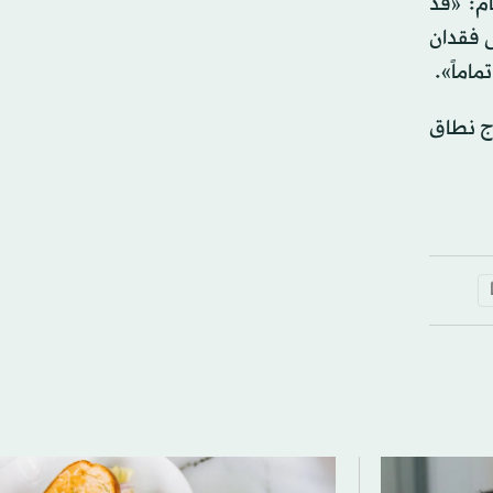
ام: «قد
ى فقدان
اماً».
رج نطاق