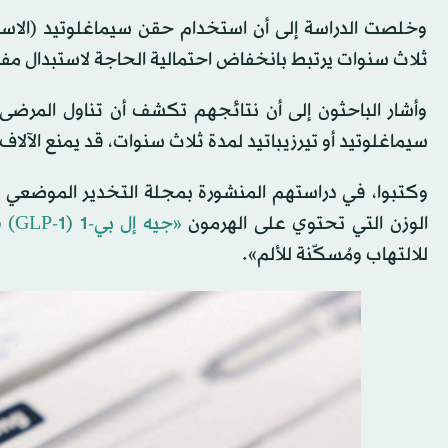
وخلصت الدراسة إلى أن استخدام حقن سيماغلوتيد (الاسم ا
ثلاث سنوات يرتبط بانخفاض احتمالية الحاجة لاستبدال مفصل الركبة بنسبة تقارب 5 في ال
وأشار الباحثون إلى أن نتائجهم تكشف أن تناول المرضى 
سيماغلوتيد أو تيرزيباتيد لمدة ثلاث سنوات، قد يمنع الآلاف
وكتبوا، في دراستهم المنشورة بمجلة التخدير الموضعي وط
الوزن التي تحتوي على الهرمون
«جيه إل بي-1 (GLP-1)
ق
للالتهاب ومُسكّنة للألم».