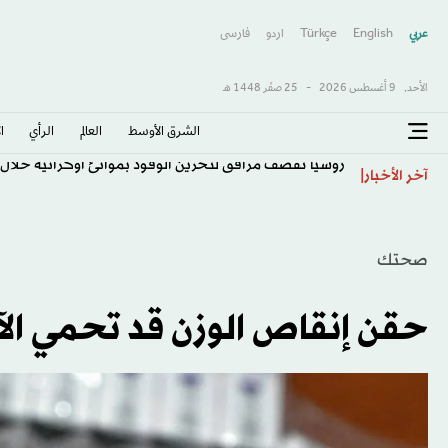
عربي
English
Türkçe
اردو
فارسى
الأحد,
9 أغسطس 2026
-
25 صفَر 1448 هـ
الشرق الأوسط​
العالم
الرأي
ا
روسيا تقصف مرافق لتخزين الوقود بموانئ أوكرانية خلال 
آخر الأخبار
صحتك
حقن إنقاص الوزن قد تحمي الآ