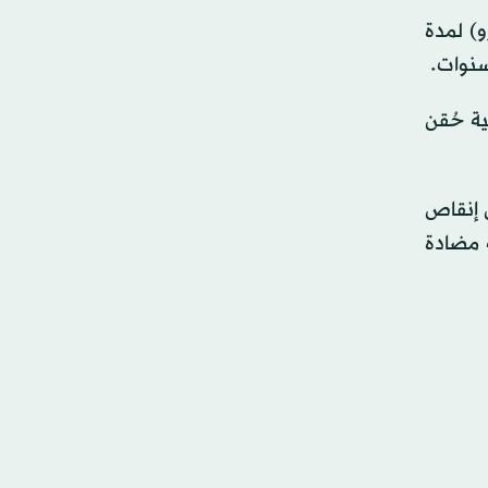
و) لمدة
ة حُقن
ن إنقاص
 مضادة