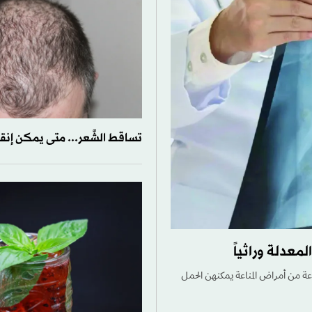
تساقط الشَّعر... متى يمكن إنقاذ
لمعدلة وراثياً
جموعة من أمراض المناعة ​يمكنهن الحمل