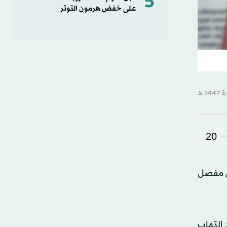
5
على خفض هرمون التوتر
20
ال مفصل
 التهاب