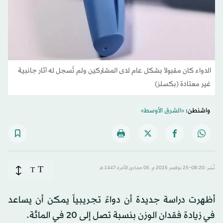
الدواء كان مقبولاً بشكل عام لدى المشاركين ولم تُسجل له آثار جانبية
غير معتادة (بكسلز)
واشنطن:
«الشرق الأوسط»
T
نُشر: 08:20-25 نوفمبر 2025 م ـ 05 جمادى الآخرة 1447 هـ
T
أظهرت دراسة جديدة أن دواءً تجريبياً يمكن أن يساعد
في زيادة فقدان الوزن بنسبة تصل إلى 20 في المائة.