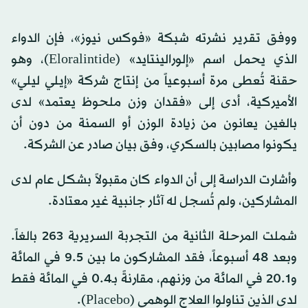
ووفق تقرير نشرته شبكة «فوكس نيوز»، فإن الدواء
الذي يحمل اسم «إلورالينتايد» (Eloralintide)، وهو
حقنة تُعطى مرة أسبوعياً من إنتاج شركة «إيلي ليلي»
الأميركية، أدى إلى «فقدان وزن ملحوظ يعتمد» لدى
بالغين يعانون من زيادة الوزن أو السمنة من دون أن
يكونوا مصابين بالسكري، وفق بيان صادر عن الشركة.
وأشارت الدراسة إلى أن الدواء كان مقبولاً بشكل عام لدى
المشاركين، ولم تُسجل له آثار جانبية غير معتادة.
شملت المرحلة الثانية من التجربة السريرية 263 بالغاً.
وبعد 48 أسبوعاً، فقد المشاركون ما بين 9.5 في المائة
و20.1 في المائة من وزنهم، مقارنةً بـ0.4 في المائة فقط
لدى الذين تناولوا العلاج الوهمي (Placebo).