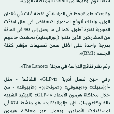
أثناء النوم، وغيرها من الحالات المرتبطة بالوزن».
وتابعت: «لم نلاحظ في الدراسة أي نقطة ثبات في فقدان
الوزن، ولذلك أتوقع استمرار الانخفاض في حال امتدّت
التجربة لفترة أطول. كما أن ما يصل إلى 90 في المائة
من المشاركين الذين تلقّوا (إلورالينتايد) تحسّنت حالتهم
بدرجة واحدة على الأقل ضمن تصنيفات مؤشر كتلة
الجسم (BMI)».
وتم نشر نتائج الدراسة في مجلة «The Lancet».
وفي حين تعمل أدوية «GLP-1» الشائعة - مثل
«أوزمبيك» و«ويغوفي» و«مونجارو» و«زيبواند» - من
خلال محاكاة هرمون الأمعاء «GLP-1» (الببتيد الشبيه
بالغلوكاغون-1)، فإن «إلورالينتايد» هو منشّط انتقائي
لمستقبلات الأميليـن، ويعمل عبر محاكاة هرمون