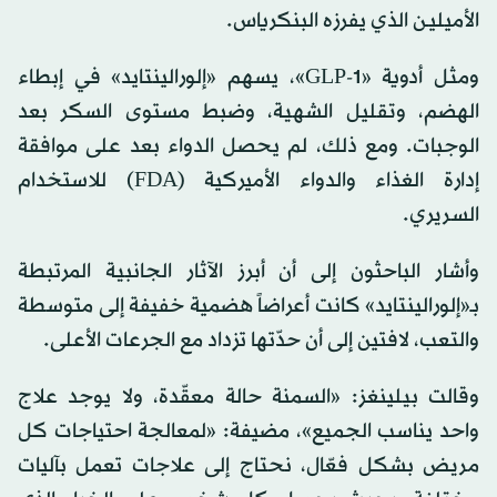
الأميليـن الذي يفرزه البنكرياس.
ومثل أدوية «GLP-1»، يسهم «إلورالينتايد» في إبطاء
الهضم، وتقليل الشهية، وضبط مستوى السكر بعد
الوجبات. ومع ذلك، لم يحصل الدواء بعد على موافقة
إدارة الغذاء والدواء الأميركية (FDA) للاستخدام
السريري.
وأشار الباحثون إلى أن أبرز الآثار الجانبية المرتبطة
بـ«إلورالينتايد» كانت أعراضاً هضمية خفيفة إلى متوسطة
والتعب، لافتين إلى أن حدّتها تزداد مع الجرعات الأعلى.
وقالت بيلينغز: «السمنة حالة معقّدة، ولا يوجد علاج
واحد يناسب الجميع»، مضيفة: «لمعالجة احتياجات كل
مريض بشكل فعّال، نحتاج إلى علاجات تعمل بآليات