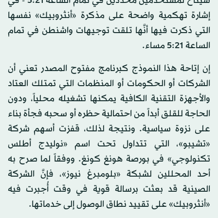
سيُتاح لمستخدمين محددين في تمام الساعة 5:21 - في
إشارة تهكمية واضحة على مذكرة «أنثروبيك» نفسها
التي ذكرت فيها أنَّها تلقت توجيهات واشنطن في تمام
الساعة 5:21 مساء.
إن إتاحة هذا النموذج كبرنامج مفتوح المصدر تعني أن
الشركات أو الحكومات أو المنظمات التي تمتلك العتاد
والأجهزة التقنية الكافية يمكنها تشغيله محلياً، ودون
الحاجة للقلق أبداً من احتمالية حظره أو سحبه فجأة بناء
على نزوة سياسية. ونتيجة لذلك، قفزت أسهم شركة
«تشيبو»، التي تتداول تحت اسم «نوليدج أطلس
تكنولوجي» في بورصة هونغ كونغ. ووفقاً لما صرح به
أحد المحللين لشبكة «بلومبرغ نيوز»، فإنَّ الشركة
الصينية قد بعثت برسالة قوية في وقت أُجبرت فيه
«أنثروبيك» على تقييد نطاق الوصول إلى خدماتها.