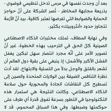
بعد أن وجدت نفسها في مرمى تدخل تنظيمي فوضوي -
بذريعة مجابهة المخاطر - تُصر الشركة على أنَّ حواجز
الحماية والضوابط التي تفرضها تعتبر كافية. بيد أنَّ الأزمة
تتجاوز حدود «أنثروبيك» بكثير.
وفي نهاية المطاف، تملك مختبرات الذكاء الاصطناعي
الصينية كلَّ الحق في الترحيب بهذه الخطوة، غير أنَّ
تصوير الأمر على أنَّه مجرد انتصار سهل لبكين يغفل
الفشل الأكبر والأشمل؛ إذ ينبغي على بقية دول العالم أن
تشعر بالقلق والوجل بدلاً من التسلية والابتهاج. لقد أدت
نظرة التنافس الضيقة بين الولايات المتحدة والصين إلى
تسطيح كل النقاشات الجادة والمحورية حول سلامة
الذكاء الاصطناعي، وكانت النتيجة هي استمرار هذه
التكنولوجيا في التطور بسرعة تفوق قدرة أي طرف على
حوكمتها وضبطها. وفي هذا السباق المحموم، قد لا