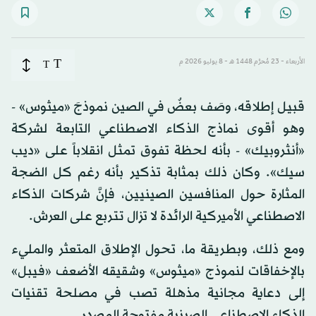
T
الأربعاء - 23 مُحرَّم 1448 هـ - 8 يوليو 2026 م
T
قبيل إطلاقه، وصَف بعضٌ في الصين نموذجَ «ميثوس» -
وهو أقوى نماذج الذكاء الاصطناعي التابعة لشركة
«أنثروبيك» - بأنه لحظة تفوق تمثل انقلاباً على «ديب
سيك». وكان ذلك بمثابة تذكير بأنه رغم كل الضجة
المثارة حول المنافسين الصينيين، فإنَّ شركات الذكاء
الاصطناعي الأميركية الرائدة لا تزال تتربع على العرش.
ومع ذلك، وبطريقة ما، تحول الإطلاق المتعثر والمليء
بالإخفاقات لنموذج «ميثوس» وشقيقه الأضعف «فيبل»
إلى دعاية مجانية مذهلة تصب في مصلحة تقنيات
الذكاء الاصطناعي الصينية مفتوحة المصدر.