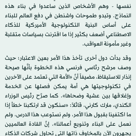
نفسها - وهم الأشخاص الذين ساعدوا في بناء هذه
النماذج. وتبدو طموحات واشنطن في دفع العالم للبناء
على أساس البنية التكنولوجية الأميركية للذكاء
الاصطناعي أضعف بكثير إذا ما اقترنت بسياسات متقلبة
وغير مأمونة العواقب.
وقد بدأت دول أخرى تأخذ هذا الأمر بعين الاعتبار؛ حيث
وصف مرشح رئاسي فرنسي هذه الخطوة بأنَّها صيحة
إنذار للاستيقاظ، مضيفاً أنَّ «الأمة التي تعتمد على الآخرين
في تكنولوجيتها هي أمة يمكن فصلها عن الخدمة
وإغلاقها بين عشية وضحاها». كما صرَّح رئيس الوزراء
الكندي، مارك كارني، قائلاً: «سنكون قد ارتكبنا خطأ إذا
ما اكتفينا بقبول هذا الأمر، ولم نستوعب هذا الدرس، ولم
نعمل على البناء وتنويع أعمالنا». إنَّ القادة العالميين
يجهرون الآن بالمخاوف ذاتها التي تحاول شركات الذكاء