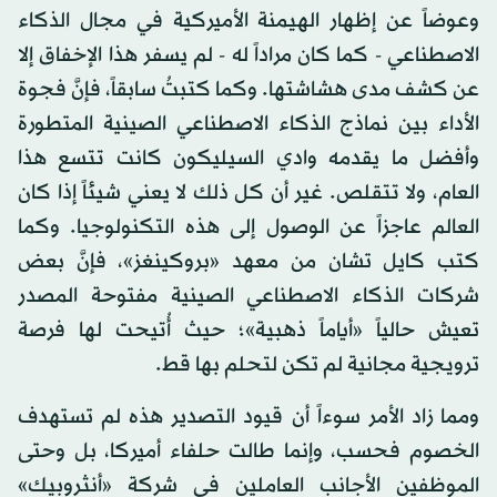
وعوضاً عن إظهار الهيمنة الأميركية في مجال الذكاء
الاصطناعي - كما كان مراداً له - لم يسفر هذا الإخفاق إلا
عن كشف مدى هشاشتها. وكما كتبتُ سابقاً، فإنَّ فجوة
الأداء بين نماذج الذكاء الاصطناعي الصينية المتطورة
وأفضل ما يقدمه وادي السيليكون كانت تتسع هذا
العام، ولا تتقلص. غير أن كل ذلك لا يعني شيئاً إذا كان
العالم عاجزاً عن الوصول إلى هذه التكنولوجيا. وكما
كتب كايل تشان من معهد «بروكينغز»، فإنَّ بعض
شركات الذكاء الاصطناعي الصينية مفتوحة المصدر
تعيش حالياً «أياماً ذهبية»؛ حيث أُتيحت لها فرصة
ترويجية مجانية لم تكن لتحلم بها قط.
ومما زاد الأمر سوءاً أن قيود التصدير هذه لم تستهدف
الخصوم فحسب، وإنما طالت حلفاء أميركا، بل وحتى
الموظفين الأجانب العاملين في شركة «أنثروبيك»