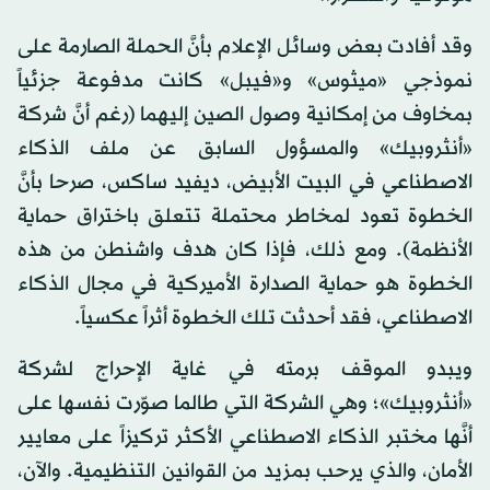
وقد أفادت بعض وسائل الإعلام بأنَّ الحملة الصارمة على
نموذجي «ميثوس» و«فيبل» كانت مدفوعة جزئياً
بمخاوف من إمكانية وصول الصين إليهما (رغم أنَّ شركة
«أنثروبيك» والمسؤول السابق عن ملف الذكاء
الاصطناعي في البيت الأبيض، ديفيد ساكس، صرحا بأنَّ
الخطوة تعود لمخاطر محتملة تتعلق باختراق حماية
الأنظمة). ومع ذلك، فإذا كان هدف واشنطن من هذه
الخطوة هو حماية الصدارة الأميركية في مجال الذكاء
الاصطناعي، فقد أحدثت تلك الخطوة أثراً عكسياً.
ويبدو الموقف برمته في غاية الإحراج لشركة
«أنثروبيك»؛ وهي الشركة التي طالما صوّرت نفسها على
أنَّها مختبر الذكاء الاصطناعي الأكثر تركيزاً على معايير
الأمان، والذي يرحب بمزيد من القوانين التنظيمية. والآن،