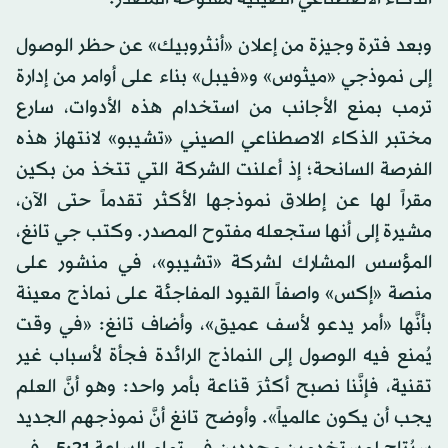
وبعد فترة وجيزة من إعلان «أنثروبيك» عن حظر الوصول
إلى نموذجي «ميثوس» و«فيبل» بناء على أوامر من إدارة
ترمب بمنع الأجانب من استخدام هذه الأدوات، سارع
مختبر الذكاء الاصطناعي الصيني «تشيبو» لانتهاز هذه
الفرصة السانحة؛ إذ أعلنت الشركة التي تتخذ من بكين
مقراً لها عن إطلاق نموذجها الأكثر تقدماً حتى الآن،
مشيرة إلى أنها ستجعله مفتوح المصدر. وكتب جي تانغ،
المؤسس المشارك لشركة «تشيبو»، في منشور على
منصة «إكس» واصفاً القيود المفاجئة على نماذج معينة
بأنَّها «أمر يدعو لأسف عميق»، وأضاف تانغ: «في وقت
يُمنع فيه الوصول إلى النماذج الرائدة فجأة لأسباب غير
تقنية، فإنَّنا نصبح أكثرَ قناعة بأمر واحد: وهو أنَّ العلم
يجب أن يكون عالمياً». وأوضح تانغ أنَّ نموذجهم الجديد