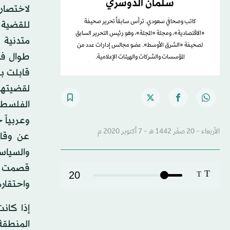
سلمان الدوسري
لاختصار
كاتب وصحافي سعودي. ترأس سابقاً تحرير صحيفة
للقضية 
«الاقتصادية»، ومجلة «المجلة»، وهو رئيس التحرير السابق
متدنية 
لصحيفة «الشرق الأوسط». عضو مجالس إدارات عدد من
طوال فت
المؤسسات والشركات والهيئات الإعلامية.
قابلت به
لقضيتهم
الفلسطين
وعربياً 
الأربعاء - 20 صفَر 1442 هـ - 7 أكتوبر 2020 م
عن وقائ
والسياسي
قصمت ظه
T
20
T
واحتقاره
إذا كان
المنطقة،