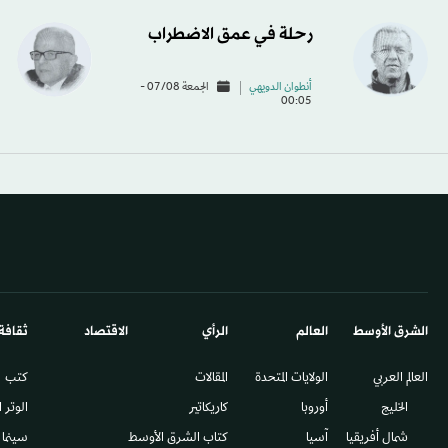
رحلة في عمق الاضطراب
أنطوان الدويهي
الجمعة 07/08 -
00:05
الشرق الأوسط​
العالم
الرأي
الاقتصاد
ثقافة
العالم العربي
الولايات المتحدة
المقالات
كتب
الخليج
أوروبا
كاريكاتير
الوتر 
شمال أفريقيا
آسيا
كتاب الشرق الأوسط
سينما