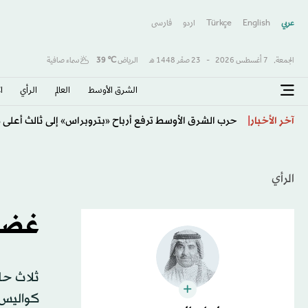
عربي
English
Türkçe
اردو
فارسى
الجمعة,
7 أغسطس 2026
-
23 صفَر 1448 هـ
الرياض
℃
39
سماء صافية
الشرق الأوسط​
العالم
الرأي
ا
النفط يواصل الصعود وسط مخاوف بشأن خطط إعادة فتح
آخر الأخبار
الرأي
غضب 
ثلاث حل
كواليس 