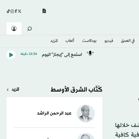
في العمق
فيديو
بودكاست
ألعاب
المزيد
استمع إلى "إيجاز" اليوم
12:34 دقيقه
كُتّاب الشرق الأوسط
المزيد
عبد الرحمن الراشد
شف خلالها
فية كافية