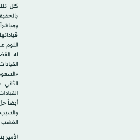
كل تلك 
بالحقيقة
ومباشرا
قياداتها
اللوم ع
له القض
القيادا
«السعود
الثاني،
القيادا
أيضاً حر
والسبب ا
الغضب أ
الأمير ب