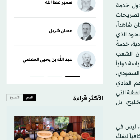
سمير عطا الله
دول خدمة
 تصريحات
ن شاهداً،
غسان شربل
حود الذي
ية، خدمةً
ان الشعب
عبد الله بن يحيى المعلمي
سة دولياً
 السعودي،
م المادي
لقشة التي
الأكثر قراءة
اليوم
الأسبوع
خليج، بل
ة، ليس في
اً ليفكَّ