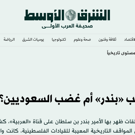
لاقتصاد
ثقافة وفنون
صحة وعلوم
تكنولوجيا
يوميات الشرق​
الرياضة
 مضيق هرمز
«بندر» أم غضب السعوديين؟
قات ظهر بها الأمير بندر بن سلطان على قناة «العربية»، ك
المواقف التاريخية المعيبة للقيادات الفلسطينية، كانت وا