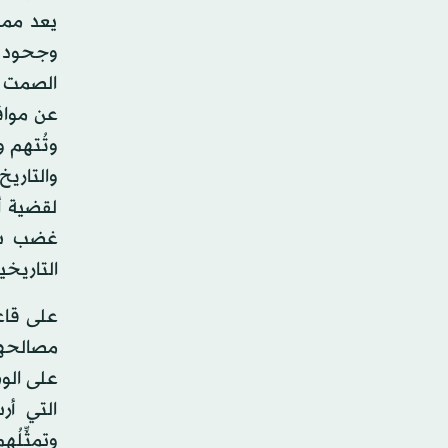
يعد ممك
وجحود د
الصمت مق
عن مواقف
وتُتهم و
والتاري
لقضية أ
غضب شعب
التاريخي
على قاع
مصالحها
على الوص
التي أر
وتمثِّلُ