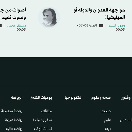
مواجهة العدوان والدولة أو
أصوات من جب
الميليشيا!
وصوت نعيم 
رضوان السيد
الجمعة 07/08 -
مصطفى فحص
00:05
00:05
 وفنون
صحة وعلوم
تكنولوجيا
يوميات الشرق​
الرياضة
صحتك
مذاقات
رياضة سعودية
السادس​
علوم
سفر وسياحة
رياضة عربية
بيئة
لمسات الموضة
رياضة عالمية