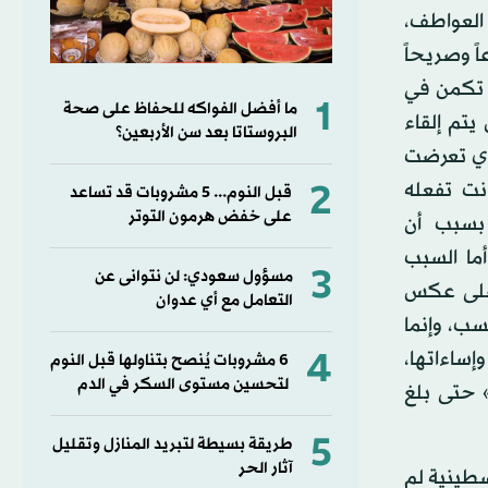
 العواطف،
ً وصريحاً
ى تكمن في
1
ما أفضل الفواكه للحفاظ على صحة
يتم إلقاء
البروستاتا بعد سن الأربعين؟
لذي تعرضت
2
نت تفعله
قبل النوم... 5 مشروبات قد تساعد
على خفض هرمون التوتر
 بسبب أن
ما السبب
3
مسؤول سعودي: لن نتوانى عن
 على عكس
التعامل مع أي عدوان
سب، وإنما
4
إساءاتها،
6 مشروبات يُنصح بتناولها قبل النوم
لتحسين مستوى السكر في الدم
» حتى بلغ
5
طريقة بسيطة لتبريد المنازل وتقليل
آثار الحر
سطينية لم