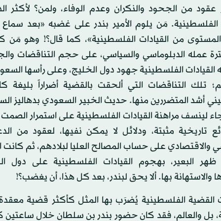
 عقود من الجحود والنكران وعدم الوفاء، ولمن؟ لأكثر ال
الفلسطينية. مَن يلوم الأمير بندر على غضبه «بعد سماع
المستوى من القيادات الفلسطينية»، كما قال؟! وهو مَن كا
رة عمله الدبلوماسي والسياسي، على حجم التناقضات والج
 القيادات الفلسطينية جهود دول الخليج، وعلى رأسها السعود
؛ تلك التناقضات التي ألحقت بالقضية أضراراً بليغة ك
ي أشد المتضررين منها. حديث الخبير السعودي بدهاليز السيا
جاء لينسف مراهنة القيادات الفلسطينية على استمرار الصمت
ع تاريخية مثبتة، ودلائل لا يمكن نفيها، لعقود من الدع
 والاقتصادي على حساب المصالح العليا لبلادهم، ثم كانت ا
ر البعير، بهجوم القيادات الفلسطينية على دول ال
ا والاستهانة بها. ألا يحق لبندر، بعد كل هذا، أن يغضب؟!
ت القضية الفلسطينية يُضرَب بها المثل كأكثر قضية معقد
 بل والعالم، فقد كان حضور بندر بن سلطان خلال ساعتين كافي