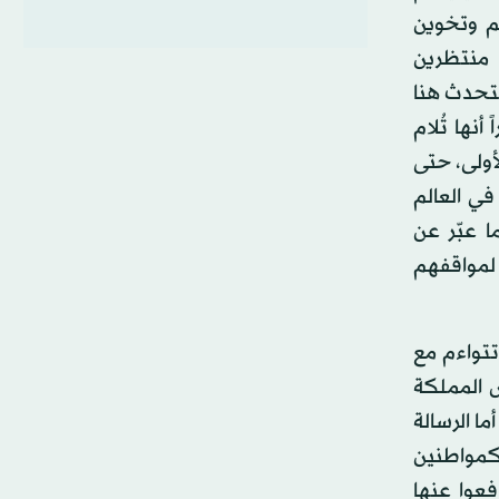
م وتخوين
 منتظرين
 نتحدث هنا
نها تُلام
أولى، حتى
ي العالم
 عبّر عن
لمواقفهم
تتواءم مع
 المملكة
ا الرسالة
كمواطنين
فعوا عنها