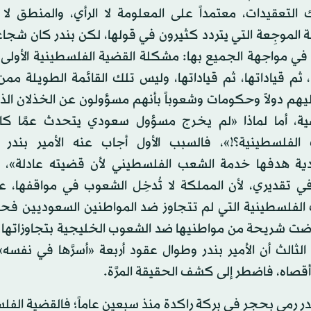
التعقيدات، معتمداً على المعلومة لا الرأي، والمنطق لا
 الموجِعة التي يتردد كثيرون في قولها، لكن بندر كان شجاعا
ً في مواجهة الجميع بها: مشكلة القضية الفلسطينية الأول
، ثم قياداتها، ثم قياداتها، وليس تلك القائمة الطويلة ممن 
ليهم دولاً وحكومات وشعوباً بأنهم مسؤولون عن الخذلان ا
ية، أما لماذا «لم يخرج مسؤول سعودي يتحدث عمَّا كا
ت الفلسطينية؟!»، فالسبب الأول أجاب عنه الأمير بندر
ية هدفها خدمة الشعب الفلسطيني لأن قضيته عادلة»، أ
 في تقديري، لأن المملكة لا تُدخِل الشعوب في مواقفها،
ت الفلسطينية التي لم تتجاوز ضد المواطنين السعوديين فح
َّضت شريحة من مواطنيها ضد الشعوب الخليجية بتجاوزاتها و
لثالث أن الأمير بندر وطوال عقود أربعة «أسرَّها في نفسه
قصاه، فاضطر إلى كشف الحقيقة المرَّة.
ندر رمى بحجر في بركة راكدة منذ سبعين عاماً؛ فالقضية الفل