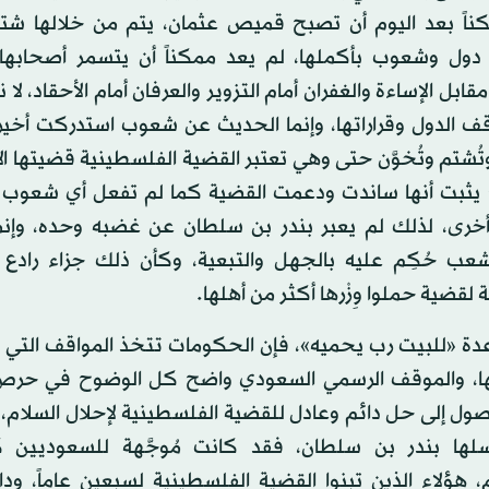
ناً بعد اليوم أن تصبح قميص عثمان، يتم من خلالها شت
ول وشعوب بأكملها، لم يعد ممكناً أن يتسمر أصحابها
ابل الإساءة والغفران أمام التزوير والعرفان أمام الأحقاد، لا
 الدول وقراراتها، وإنما الحديث عن شعوب استدركت أخيراً أ
تُشتم وتُخوَّن حتى وهي تعتبر القضية الفلسطينية قضيتها ال
خ يثبت أنها ساندت ودعمت القضية كما لم تفعل أي شعوب ف
خرى، لذلك لم يعبر بندر بن سلطان عن غضبه وحده، وإنما
 حُكِم عليه بالجهل والتبعية، وكأن ذلك جزاء رادع 
ة لقضية حملوا وِزْرها أكثر من أهلها.
دة «للبيت رب يحميه»، فإن الحكومات تتخذ المواقف التي 
، والموقف الرسمي السعودي واضح كل الوضوح في حرص
ول إلى حل دائم وعادل للقضية الفلسطينية لإحلال السلام، أم
سلها بندر بن سلطان، فقد كانت مُوجَّهة للسعوديين 
هم، هؤلاء الذين تبنوا القضية الفلسطينية لسبعين عاماً، ودا