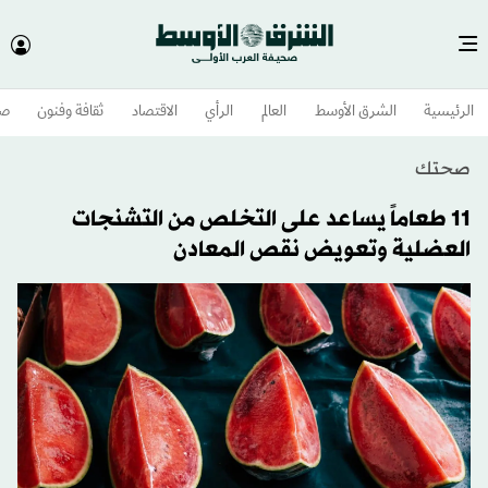
الرئيسية
الشرق الأوسط​
العالم
الرأي
الاقتصاد
ثقافة وفنون
صح
صحتك
11 طعاماً يساعد على التخلص من التشنجات
العضلية وتعويض نقص المعادن