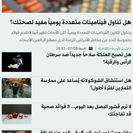
هل تناول فيتامينات متعددة يومياً مفيد لصحتك؟
يتناول الملايين الفيتامينات المتعددة يومياً، لكن الأبحاث تظهر أنها لا تقدم فوائد
ملموسة للحد من مخاطر الأمراض المزمنة لدى معظم البالغين الأصحاء.
«الشرق الأوسط» (القاهرة)
الجمعة 07/08 - 16:33
هل تصبح العلكة سلاحاً جديداً ضد سرطان
الرأس والرقبة؟
هل استنشاق الشوكولاته يُساعد على ممارسة
التمارين لفترة أطول؟
لا ترمِ قشور البصل بعد اليوم... 3 فوائد صحية
قد تفاجئك
ماذا يحدث لمستوى السكر في الدم عند إضافة