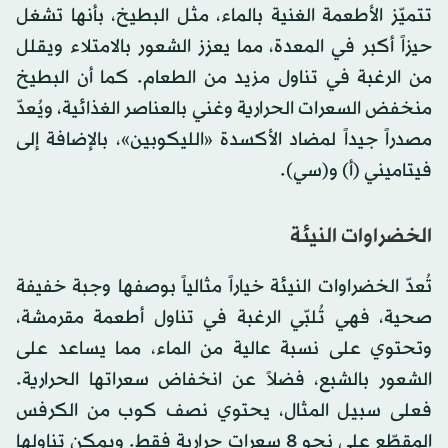
تتميّز الأطعمة الغنية بالماء، مثل البطيخ، بأنها تشغل
حيزاً أكبر في المعدة، مما يعزز الشعور بالامتلاء ويقلل
من الرغبة في تناول مزيد من الطعام. كما أن البطيخ
منخفض السعرات الحرارية وغني بالعناصر الغذائية، ويُعدّ
مصدراً جيداً لمضاد الأكسدة «الليكوبين»، بالإضافة إلى
فيتاميني (أ) و(سي).
الخضراوات النيئة
تُعدّ الخضراوات النيئة خياراً مثالياً بوصفها وجبة خفيفة
صحية، فهي تُلبّي الرغبة في تناول أطعمة مقرمشة،
وتحتوي على نسبة عالية من الماء، مما يساعد على
الشعور بالشبع، فضلاً عن انخفاض سعراتها الحرارية.
فعلى سبيل المثال، يحتوي نصف كوب من الكرفس
المقطّع على نحو 8 سعرات حرارية فقط. ويمكن تناولها