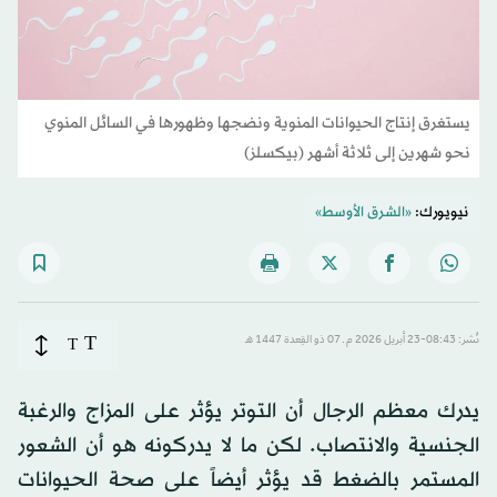
يستغرق إنتاج الحيوانات المنوية ونضجها وظهورها في السائل المنوي
نحو شهرين إلى ثلاثة أشهر (بيكسلز)
نيويورك:
«الشرق الأوسط»
T
نُشر: 08:43-23 أبريل 2026 م ـ 07 ذو القِعدة 1447 هـ
T
يدرك معظم الرجال أن التوتر يؤثر على المزاج والرغبة
الجنسية والانتصاب. لكن ما لا يدركونه هو أن الشعور
المستمر بالضغط قد يؤثر أيضاً على صحة الحيوانات