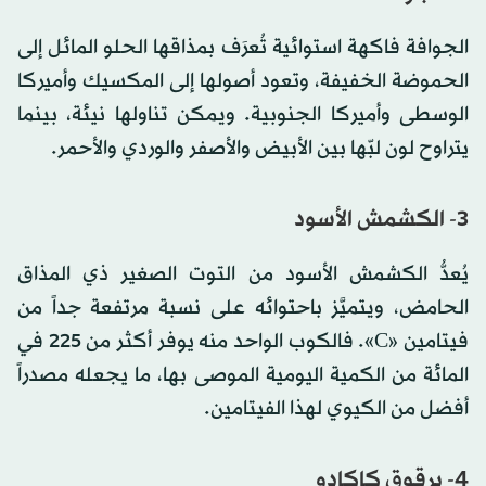
الجوافة فاكهة استوائية تُعرَف بمذاقها الحلو المائل إلى
الحموضة الخفيفة، وتعود أصولها إلى المكسيك وأميركا
الوسطى وأميركا الجنوبية. ويمكن تناولها نيئة، بينما
يتراوح لون لبّها بين الأبيض والأصفر والوردي والأحمر.
3- الكشمش الأسود
يُعدُّ الكشمش الأسود من التوت الصغير ذي المذاق
الحامض، ويتميَّز باحتوائه على نسبة مرتفعة جداً من
فيتامين «C». فالكوب الواحد منه يوفر أكثر من 225 في
المائة من الكمية اليومية الموصى بها، ما يجعله مصدراً
أفضل من الكيوي لهذا الفيتامين.
4- برقوق كاكادو