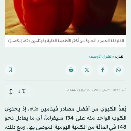
الفليفلة الحمراء الحلوة من أكثر الأطعمة الغنية بفيتامين «C» (بكسلز)
لندن:
«الشرق الأوسط»
T
نُشر: 10:32-21 مايو 2026 م ـ 05 ذو الحِجّة 1447 هـ
T
يُعدُّ الكيوي من أفضل مصادر فيتامين «C»، إذ يحتوي
الكوب الواحد منه على 134 مليغراماً، أي ما يعادل نحو
148 في المائة من الكمية اليومية الموصى بها. ومع ذلك،