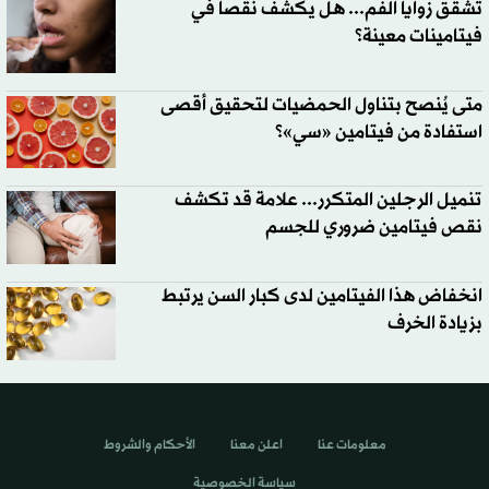
تشقق زوايا الفم... هل يكشف نقصاً في
فيتامينات معينة؟
متى يُنصح بتناول الحمضيات لتحقيق أقصى
استفادة من فيتامين «سي»؟
تنميل الرجلين المتكرر... علامة قد تكشف
نقص فيتامين ضروري للجسم
انخفاض هذا الفيتامين لدى كبار السن يرتبط
بزيادة الخرف
معلومات عنا
اعلن معنا
الأحكام والشروط
سياسة الخصوصية