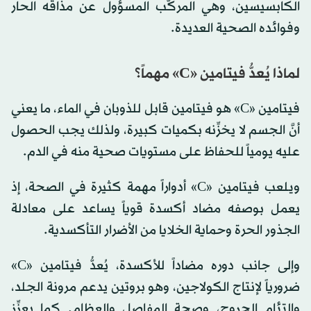
الكابسيسين، وهي المركّب المسؤول عن مذاقه الحار
وفوائده الصحية العديدة.
لماذا يُعدُّ فيتامين «C» مهماً؟
فيتامين «C» هو فيتامين قابل للذوبان في الماء، ما يعني
أنَّ الجسم لا يخزِّنه بكميات كبيرة، ولذلك يجب الحصول
عليه يومياً للحفاظ على مستويات صحية منه في الدم.
ويلعب فيتامين «C» أدواراً مهمة كثيرة في الصحة، إذ
يعمل بوصفه مضاد أكسدة قوياً يساعد على معادلة
الجذور الحرة وحماية الخلايا من الأضرار التأكسدية.
وإلى جانب دوره مضاداً للأكسدة، يُعدُّ فيتامين «C»
ضرورياً لإنتاج الكولاجين، وهو بروتين يدعم مرونة الجلد،
والتئام الجروح، وصحة المفاصل والعظام. كما يعزِّز