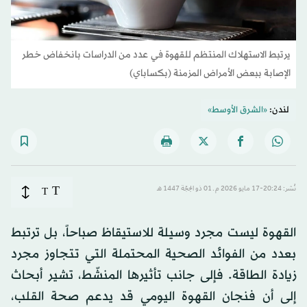
يرتبط الاستهلاك المنتظم للقهوة في عدد من الدراسات بانخفاض خطر
الإصابة ببعض الأمراض المزمنة (بكساباي)
لندن:
«الشرق الأوسط»
T
نُشر: 20:24-17 مايو 2026 م ـ 01 ذو الحِجّة 1447 هـ
T
القهوة ليست مجرد وسيلة للاستيقاظ صباحاً، بل ترتبط
بعدد من الفوائد الصحية المحتملة التي تتجاوز مجرد
زيادة الطاقة. فإلى جانب تأثيرها المنشّط، تشير أبحاث
إلى أن فنجان القهوة اليومي قد يدعم صحة القلب،