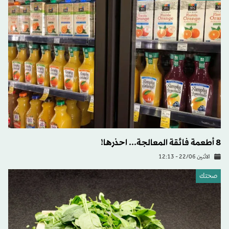
8 أطعمة فائقة المعالجة... احذرها!
الاثنين 22/06 - 12:13
صحتك