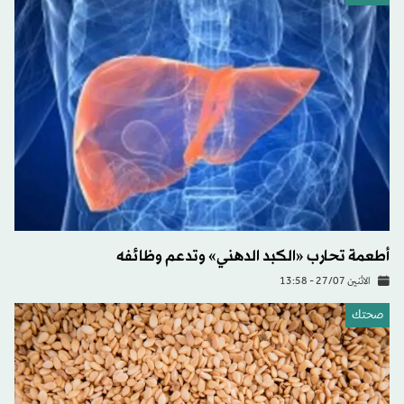
أطعمة تحارب «الكبد الدهني» وتدعم وظائفه
الاثنين 27/07 - 13:58
صحتك