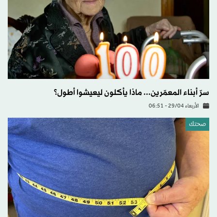
سرّ أبناء المعمّرين... ماذا يأكلون ليعيشوا أطول؟
الأربعاء 29/04 - 06:51
صحتك