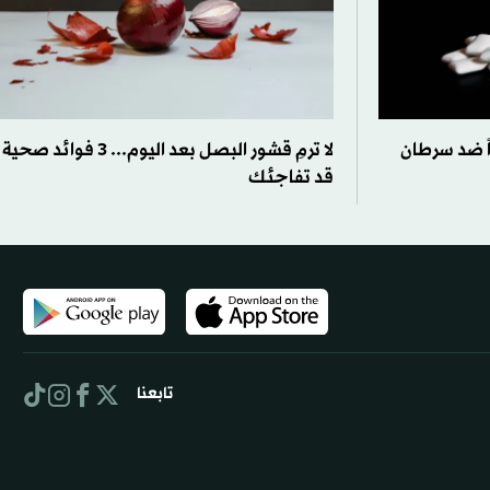
ً ضد سرطان
لا ترمِ قشور البصل بعد اليوم... 3 فوائد صحية
قد تفاجئك
تابعنا