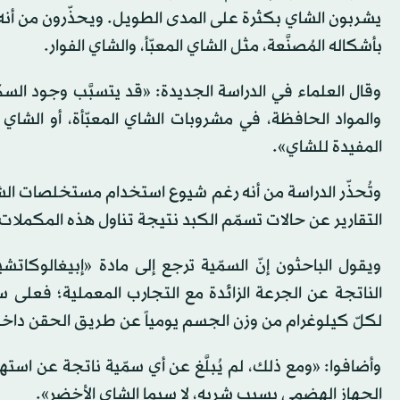
يشربون الشاي بكثرة على المدى الطويل. ويحذّرون من أنه
بأشكاله المُصنَّعة، مثل الشاي المعبّأ، والشاي الفوار.
وقال العلماء في الدراسة الجديدة: «قد يتسبَّب وجود السكر،
والمواد الحافظة، في مشروبات الشاي المعبّأة، أو الشاي
المفيدة للشاي».
وتُحذّر الدراسة من أنه رغم شيوع استخدام مستخلصات الشاي
التقارير عن حالات تسمّم الكبد نتيجة تناول هذه المكملات
ويقول الباحثون إنّ السمّية ترجع إلى مادة «إبيغالوكات
لكلّ كيلوغرام من وزن الجسم يومياً عن طريق الحقن داخ
وأضافوا: «ومع ذلك، لم يُبلَّغ عن أي سمّية ناتجة عن است
الجهاز الهضمي بسبب شربه، لا سيما الشاي الأخضر».