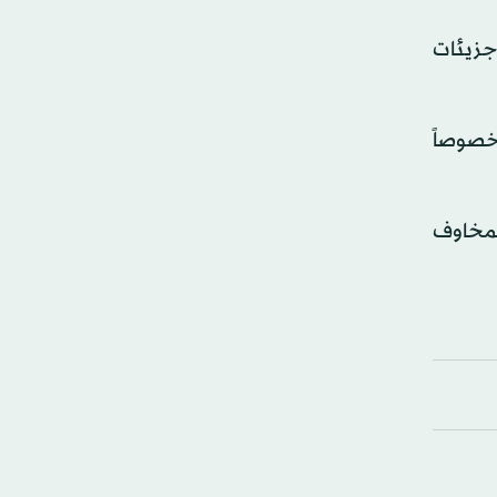
لمراجعة البحثية إلى أن كيس الشاي البلاستيكي المنقوع في الماء المغلي يمكن أن يطلق أكثر من 109 جزيئات
 خصوصاً
لمخاوف