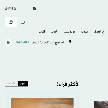
في العمق
فيديو
بودكاست
ألعاب
المزيد
استمع إلى "إيجاز" اليوم
12:34 دقيقه
الأكثر قراءة
اليوم
الأسبوع