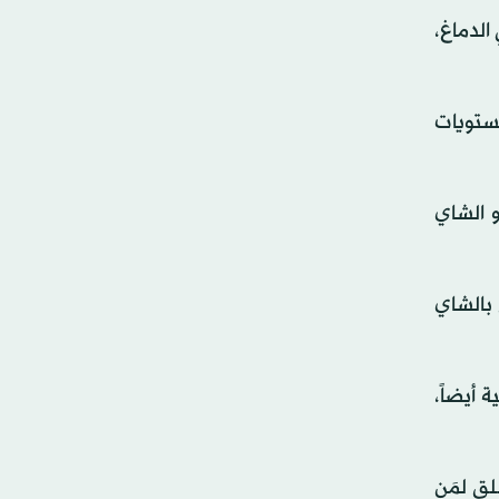
الدماغ،
ستويات
و الشاي
 بالشاي
 أيضاً،
لق لمَن