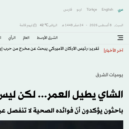
عربي
English
Türkçe
اردو
فارسى
السبت,
8 أغسطس 2026
-
24 صفَر 1448 هـ
الرياض
℃
42
غيوم قاتمة
الشرق الأوسط​
العالم
الرأي
ا
تقرير: رئيس الأركان الأميركي يبحث عن مخرج من حرب إي
آخر الأخبار
يوميات الشرق
الشاي يطيل العمر... لكن ليس 
باحثون يؤكدون أنّ فوائده الصحية لا تنفصل ع