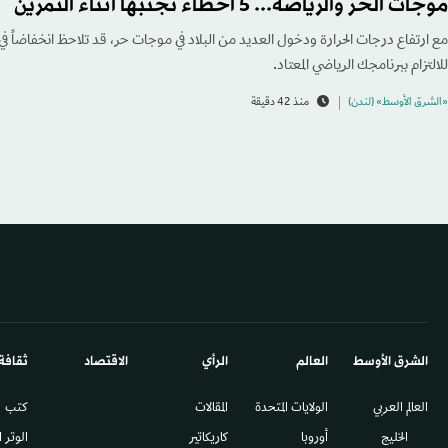
موجات الحر والرياضة... 5 أخطاء تجنبها أثناء التمرين
مع ارتفاع درجات الحرارة ودخول العديد من البلاد في موجات حر، قد تلاحظ انخفاضاً ف
للالتزام ببرنامجك الرياضي المعتاد.
«الشرق الأوسط» (لندن)
منذ 42 دقيقة
الشرق الأوسط​
العالم
الرأي
الاقتصاد
ثقافة
العالم العربي
الولايات المتحدة
المقالات
كتب
الخليج
أوروبا
كاريكاتير
الوتر 