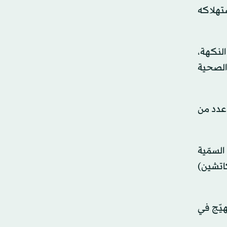
ستهلاكه
النكهة،
 الصحية
 عدد من
السمّية
لغم من مادة (إبيغالوكاتشين)
هيّج في