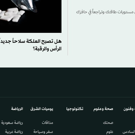
ي مستويات طاقتك وتراجعاً في حافزك
هل تصبح العلكة سلاحاً جديدا
الرأس والرقبة؟
 وفنون
صحة وعلوم
تكنولوجيا
يوميات الشرق​
الرياضة
صحتك
مذاقات
رياضة سعودية
السادس​
علوم
سفر وسياحة
رياضة عربية