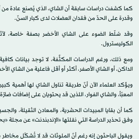
كما كشفت دراسات سابقة أن الشاي، الذي يُصنع عادة من أور
وقدرة على الحدّ من فقدان العضلات لدى كبار السنّ.
وقد سُلّط الضوء على الشاي الأخضر بصفة خاصة، لآ
الكوليسترول.
ومع ذلك، ورغم الدراسات المكثَّفة، لا توجد بيانات كافية
الداكن، أو الشاي الأصفر، أكثر أو أقل فاعلية من الشاي الأ
ويؤكد العلماء الآن أنّ طريقة تناول الشاي لها أهمية كبير
المعبّأ، والشاي الفوار، اللذين قد يحتويان على إضافات ضارّة
كما أن بقايا المبيدات الحشرية، والمعادن الثقيلة، وال
وفق تحذير الدراسة التي نقلتها «الإندبندنت» عن مجلة «ب
ويقول الباحثون إنه رغم أنّ الملوثات قد لا تُشكّل مخاطر