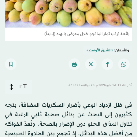
بائعة ترتب ثمار المانجو خلال معرض بالهند (إ.ب.أ)
واشنطن:
«الشرق الأوسط»
T
نُشر: 13:44-14 مايو 2026 م ـ 28 ذو القِعدة 1447 هـ
T
في ظل ازدياد الوعي بأضرار السكريات المضافة، يتجه
كثيرون إلى البحث عن بدائل صحية تُلبي الرغبة في
تناول المذاق الحلو دون الإضرار بالصحة. وتُعدّ الفواكه
من أفضل هذه البدائل، إذ تجمع بين الحلاوة الطبيعية