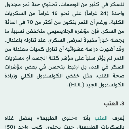
للسكر في كثير من الوصفات. تحتوي حبة تمر مجدول
واحدة (24 غراماً) على نحو 16 غراماً من السكريات
الكلية. ورغم أن التمر يتكون من أكثر من 70 في المائة
من السكر، فإن مؤشره الجلايسيمي منخفض نسبياً، ما
يجعله خياراً مقبولاً لمرضى السكري عند تناوله باعتدال.
وقد أظهرت دراسة عشوائية أن تناول كميات معتدلة من
التمر لم يؤثر سلباً على مؤشر كتلة الجسم أو مستويات
السكر في الدم، بل ارتبط بتحسن في بعض مؤشرات
صحة القلب، مثل خفض الكولسترول الكلي وزيادة
الكولسترول الجيد (HDL).
3. العنب
يُعرف
العنب
بأنه «حلوى الطبيعة» بفضل غناه
بالسكريات الطبيعية، حيث يحتوي كوب واحد (150