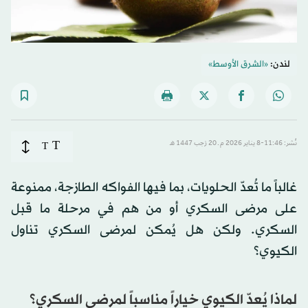
لندن:
«الشرق الأوسط»
T
نُشر: 11:46-8 يناير 2026 م ـ 20 رَجب 1447 هـ
T
غالباً ما تُعدّ الحلويات، بما فيها الفواكه الطازجة، ممنوعة
على مرضى السكري أو من هم في مرحلة ما قبل
السكري. ولكن هل يُمكن لمرضى السكري تناول
الكيوي؟
لماذا يُعدّ الكيوي خياراً مناسباً لمرضى السكري؟