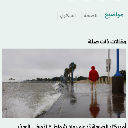
مواضيع
الصحة
السكري
مقالات ذات صلة
أميركا: الصحة تدعو رواد شواطئ لتوخي الحذر