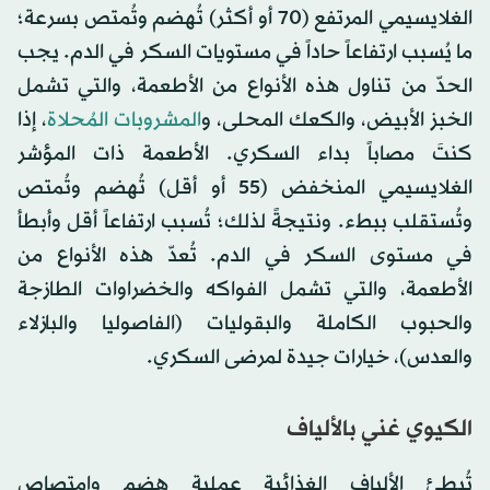
الغلايسيمي المرتفع (70 أو أكثر) تُهضم وتُمتص بسرعة؛
ما يُسبب ارتفاعاً حاداً في مستويات السكر في الدم. يجب
الحدّ من تناول هذه الأنواع من الأطعمة، والتي تشمل
الخبز الأبيض، والكعك المحلى، و
المشروبات المُحلاة
، إذا
كنتَ مصاباً بداء السكري. الأطعمة ذات المؤشر
الغلايسيمي المنخفض (55 أو أقل) تُهضم وتُمتص
وتُستقلب ببطء. ونتيجةً لذلك؛ تُسبب ارتفاعاً أقل وأبطأ
في مستوى السكر في الدم. تُعدّ هذه الأنواع من
الأطعمة، والتي تشمل الفواكه والخضراوات الطازجة
والحبوب الكاملة والبقوليات (الفاصوليا والبازلاء
والعدس)، خيارات جيدة لمرضى السكري.
الكيوي غني بالألياف
تُبطئ الألياف الغذائية عملية هضم وامتصاص