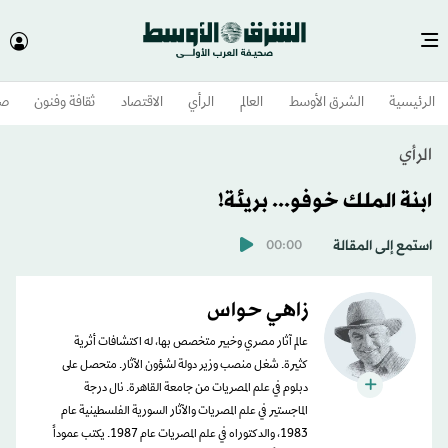
الرئيسية
الشرق الأوسط​
العالم
الرأي
الاقتصاد
ثقافة وفنون
صح
الرأي
ابنة الملك خوفو... بريئة!
استمع إلى المقالة
00:00
زاهي حواس
عالم آثار مصري وخبير متخصص بها، له اكتشافات أثرية
كثيرة. شغل منصب وزير دولة لشؤون الآثار. متحصل على
دبلوم في علم المصريات من جامعة القاهرة. نال درجة
الماجستير في علم المصريات والآثار السورية الفلسطينية عام
1983، والدكتوراه في علم المصريات عام 1987. يكتب عموداً