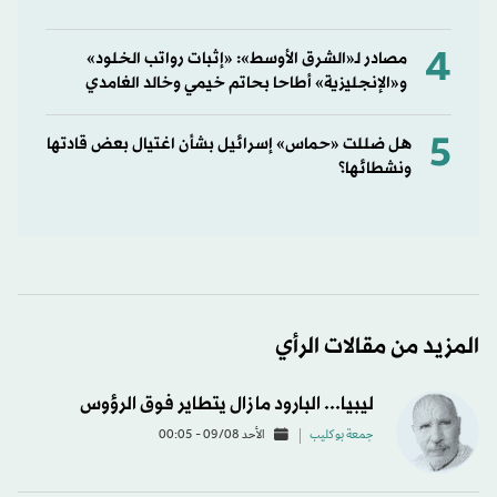
4
مصادر لـ«الشرق الأوسط»: «إثبات رواتب الخلود»
و«الإنجليزية» أطاحا بحاتم خيمي وخالد الغامدي
5
هل ضللت «حماس» إسرائيل بشأن اغتيال بعض قادتها
ونشطائها؟
المزيد من مقالات الرأي
ليبيا... البارود ما زال يتطاير فوق الرؤوس
جمعة بوكليب
الأحد 09/08 - 00:05