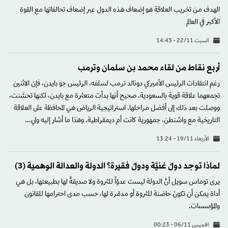
الهدف من تخريب العلاقة هو إضعاف هذه الدول عبر إضعاف تحالفاتها مع القوة
الأكبر في العالم
السبت 22/11 - 14:43
أربع نقاط من لقاء محمد بن سلمان وترمب
رغم انتقادات الرئيس الأميركي دونالد ترمب لسلفه، الرئيس جو بايدن، فإن الاثنين
تجمعهما علاقة قوية بالسعودية. صحيح أنها بدأت متعثرة مع بايدن، لكنها تحسَّنت،
ووصلت بعد ذلك إلى أفضل مراحلها. استراتيجية الرياض هي المحافظة على العلاقة
التاريخية مع واشنطن، جمهورية كانت أم ديمقراطية. وهذا ما أشار إليه ولي…
الأربعاء 19/11 - 13:24
لماذا توجد دولٌ غنيَّة ودولٌ فقيرة؟ الدولة والعدالة الوهمية (3)
يرى توماس سويل أنَّ الدولة ليست عدوّاً للثروة ولا صديقةً لها بطبيعتها، بل هي
أداة يمكن أن تكونَ حاضنة للثروة أو مدمّرة لها، حسب مدى احترامها للقانون
والمؤسسات.
الخميس 06/11 - 00:23