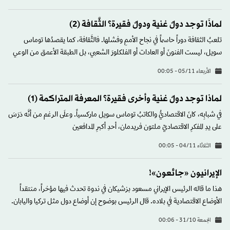
لماذَا توجد دولٌ غنية ودولٌ فقيرة؟ الثَّقافة (2)
تلعبُ الثقافة دوراً حاسماً في نجاح الأممِ وفشلها. فالثَّقافة، كما يقصدُها توماس
سويل، ليست الفنونَ أو العادات أو الفلكلورَ الشعبي، بل الطبقة الأعمق من الوعي
الأربعاء 05/11 - 00:05
لماذا توجد دولٌ غنية وأخرى فقيرة؟ المعرفة المتراكمة (1)
في شبابِه، كانَ الاقتصاديُّ والكاتبُ توماس سويل ماركسياً. وعلَى الرغم من أنَّه دَرَسَ
على يدِ المفكرِ الاقتصاديّ ملتون فريدمان، أحدِ أكبرِ المدافعين
الثلاثاء 04/11 - 00:05
الإيرانيون «جائعون»!
هذا ما قاله الرئيس الإيراني مسعود بزشيكان في ندوة تحدث فيها مؤخراً، منتقداً
الأوضاع الاقتصادية في بلاده. قال الرئيس بوضوح إن أوضاع دول مثل تركيا واليابان.
الجمعة 31/10 - 00:06