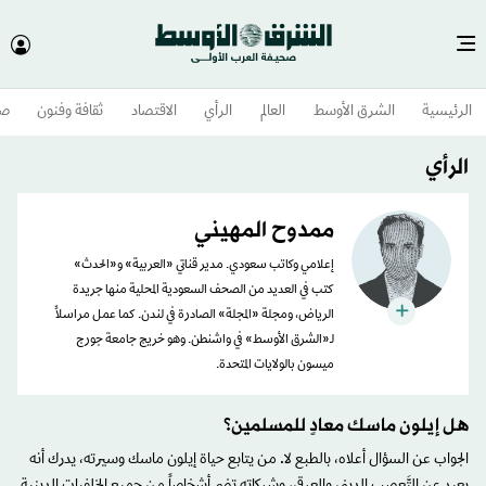
الرئيسية
الشرق الأوسط​
العالم
الرأي
الاقتصاد
ثقافة وفنون
صح
الرأي
ممدوح المهيني
إعلامي وكاتب سعودي. مدير قناتي «العربية» و«الحدث»
كتب في العديد من الصحف السعودية المحلية منها جريدة
الرياض، ومجلة «المجلة» الصادرة في لندن. كما عمل مراسلاً
لـ«الشرق الأوسط» في واشنطن. وهو خريج جامعة جورج
ميسون بالولايات المتحدة.
هل إيلون ماسك معادٍ للمسلمين؟
الجواب عن السؤال أعلاه، بالطبع لا. من يتابع حياة إيلون ماسك وسيرته، يدرك أنه