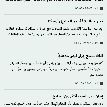
بعيد عن التَّعصب الديني والعرقي، وشركاته تضم أشخاصاً من جميع الخلفيات الدينية
الأحد 26/07 - 00:05
تخريب العلاقة بين الخليج وأميركا
الإيرانيون يطالبونَ الخليجيين بقطع العلاقات مع أميركا، والتنظيمات المتطرفة تطالب
بالشيء ذاته، وكذلك أخلاط من اليساريين والقوميين يردّدون منذ عقود المطالباتِ
الثلاثاء 21/04 - 00:05
الخلاف مع إيران ليس مذهبيّاً
أكثر من يخدمون إيرانَ هم أولئك الذين يروّجون أنّ الخلافَ معها، وأصلَ الصراع،
مذهبي؛ خلاف شيعي - سنّي. هؤلاء، من حيث لا يدركونَ، يقعونَ في الفخّ الذي
ينصبه لهم
الأحد 12/04 - 01:10
إيران عدو للعرب أكثر من الخليج
يرى بعض المثقفين والمعلقين أن النظام الإيراني يشن حرباً على دول الخليج، لكنه ليس