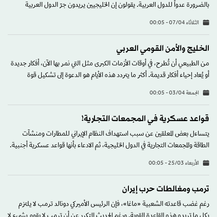
بالضرورة عدواً للدول العربية. يقولون إن الخليجيين يريدون جرّ الدول العربية
الثلاثاء 07/04 - 00:05
الخليج والأمن القومي العربي
من الطبيعي أن تُطرح، في أوقات الأزمات الكبرى مثل التي نمر بها الآن، أفكار جديدة
أو يُعاد إحياء أفكار قديمة. أكثر ما يتردد هذه الأيام هو الدعوة إلى تشكيل قوة
الجمعة 03/04 - 00:05
قواعد عسكرية في المجمعات التجارية!
يتساءل بعض المعلقين عن سبب استهداف النظام الإيراني للمطارات ومنشآت
الطاقة والمجمعات التجارية في الدول الخليجية، ثم الادعاء بأنها قواعد عسكرية أجنبية.
الأربعاء 25/03 - 00:05
ترمب ومغالطات حرب إيران
رغم غضب قاعدته الشعبية «ماغا»، فإن الرئيس الأميركي دونالد ترمب لا يلتزم
بكل ما تريده هذه القاعدة القوية. ورغم الحديث المتكرر عن أن ترمب لا يقوم بشيء لا