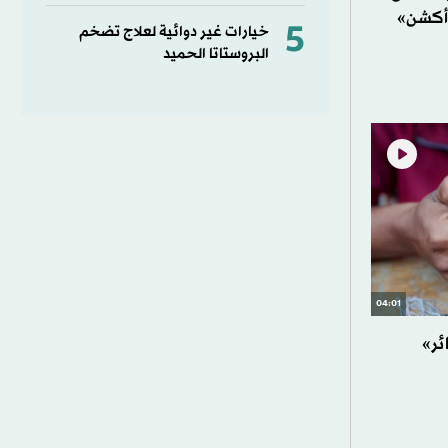
 أكشن»
5
خيارات غير دوائية لعلاج تضخم
البروستاتا الحميد
04:01
ئر»