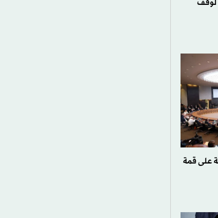
 لوقف
ة على قمة