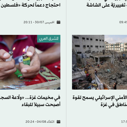
تغييريّة على الشاشة
احتجاج دعماً لحركة «فلسطين
الخميس 30/07 - 20:11
المشرق العربي
أمني ​​الإسرائيلي يسمح لقوة
في مخيمات غزة... «ولّاعة السجا
ناطق في غزة
أصبحت سبيلاً للبقاء
الثلاثاء 04/08 - 20:24