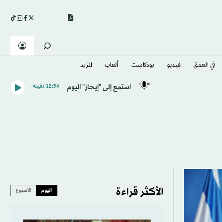
في العمق
فيديو
بودكاست
ألعاب
المزيد
استمع إلى "إيجاز" اليوم
12:34 دقيقه
الأكثر قراءة
اليوم
الأسبوع