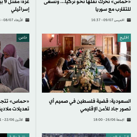
«حماس» تحرك ثقلها نحو تركيا... وتسعى
غزة
للتقارب مع سوريا
إسرائيلي
الخميس 09/07 - 16:37
الأربعاء 08/07 - 20:18
الخليج
خاص
السعودية: قضية فلسطين في صميم أي
«حماس» تتجه 
تصور جاد للأمن الإقليمي
تعديلات ملادي
الجمعة 26/06 - 18:00
الاثنين 22/06 - 16:51