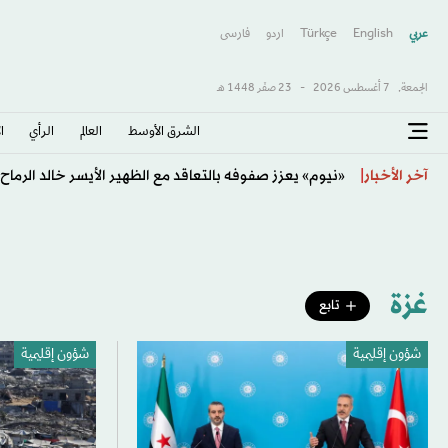
عربي
English
Türkçe
اردو
فارسى
الجمعة,
7 أغسطس 2026
-
23 صفَر 1448 هـ
الشرق الأوسط​
العالم
الرأي
ا
نابولي يرحب برحيل لوكاكو إلى فنربخشة
آخر الأخبار
غزة
تابع
شؤون إقليمية
شؤون إقليمية