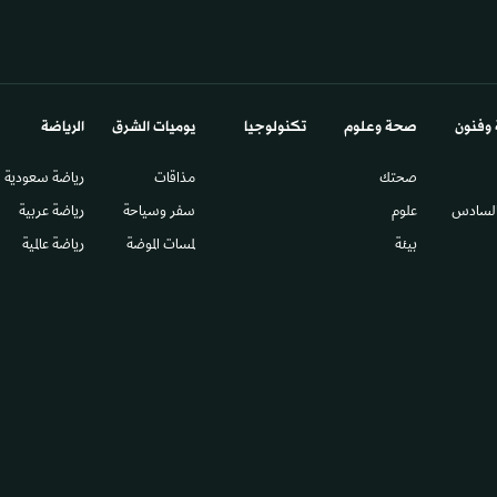
انية إنشاء منصة إقليمية
خيارات معقدة لقيادة «القسام»
قيق استقرار المنطقة
الأحد 31/05 - 00:12
المشرق العربي
وأطفال دون ملابس جديدة...
نتنياهو يفتش عن «بدائل» للسي
 بالعيد تغيب في غزة
آثار الضفة وغزة