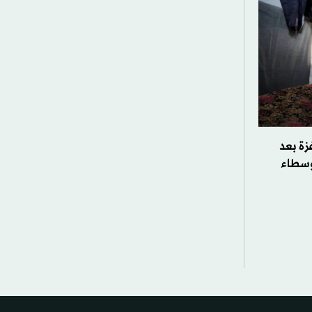
زة بعد
وسطاء