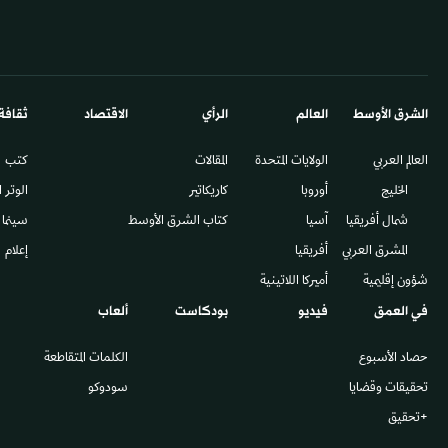
مباحثات جديدة بين «حماس» والوسطاء
تركيا تطرح إمك
في القاهرة لدفع مسار وقف النار بغزة
للتعاون في تح
الاثنين 01/06 - 15:10
الأحد 31/05 - 17:47
شؤون إقليمية
المشرق العربي
إسرائيل تفرج عن 15 أسيراً من قطاع غزة
موائد بلا لحم 
بينهم سيدة
مظاهر الاحتفال