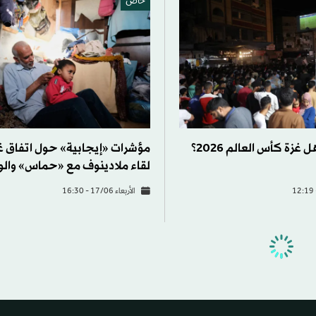
خاص
زة كأس العالم 2026؟
مؤشرات «إيجابية» حول اتفاق غ
لقاء ملادينوف مع «حماس» وال
الأربعاء 17/06 - 16:30
المشرق العربي