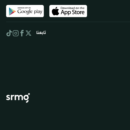
02:47
طرة على