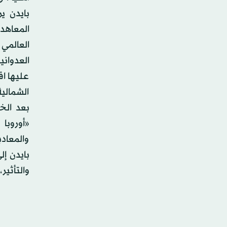
بايدن ي
المعاهدا
العالمي
العدواني
عليها اق
الشمالية.
بعد الخر
«أوروبا
والمعادي
بايدن إ
والتأثير