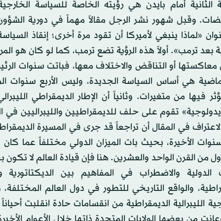
 الثانية أمام بايدن هي رؤيته الخاصة للسياسة الخارجية
قضات. وقبل شهور نشر الرجل مقالاً مهماً في دورية الشؤون
ن «لماذا ينبغي لأميركا أن تقود مرة أخرى؛ إنقاذ السياسة
ة بعد ترمب». أولاً هذه الرؤية تضع ترمب، كما لو كان هو المر
ن معاكستها أو التناقض والاختلاف معها، فباتت سنوات الرئ
الماضية هي أساس السياسة الجديدة، وليس الأربع سنوات الم
 فيها من متغيرات. وثانياً أن الإطار الديمقراطي الليبرال
يدولوجية» تقوم على حلف للديمقراطيين والليبراليين في ال
لاعتراف في المقال أن تراجعاً قد جرى في المسيرة الديمقراطي
نوات الأخيرة، بحيث بات الميزان الدولي مختلفاً عما كان 
أول من القرن الواحد والعشرين. هنا فإن قيادة العالم لا تكون 
ت الدولية والاضطراب في المفاهيم بين الديكتاتورية و
راطية، والواقع التاريخي للتطور في دول العالم المختلفة، 
جية الليبرالية الديمقراطية من انقسامات حادة انقلبت أحياناً
عانت من بعضها الولايات المتحدة ذاتها خلال الأعوام الأخيرة. 