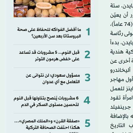
يدن، ستة
 أن يعيّن
رئيسة مجلس الاحتياطي الفيدرالي السابقة جانيت يلين وزيراً لخزانته (74 عاماً)،
1
ما أفضل الفواكه للحفاظ على صحة
ولى رئاسة
البروستاتا بعد سن الأربعين؟
دن، بدءاً
2
كية هندية
قبل النوم... 5 مشروبات قد تساعد
على خفض هرمون التوتر
ة أخرى عن
ليخاندرو
3
مسؤول سعودي: لن نتوانى عن
أول مهاجر
التعامل مع أي عدوان
ينز للعمل
4
مرأة تقود
6 مشروبات يُنصح بتناولها قبل النوم
لتحسين مستوى السكر في الدم
جرينفيلد
 بالإضافة
5
«صفقة القرن» و«الملك المصري»…
 التاريخ
هكذا احتفت الصحافة التركية