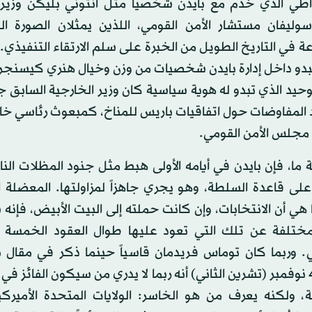
راطي الذي خدم مع بايدن شخصياً مثل آنتوني بليكن وزير 
ليفان مستشار الأمن القومي، اللذين يمثلان الصورة الن
 في التاريخ الطويل من الخبرة على سلم الارتقاء التنفيذي. 
 يبدو داخل إدارة بايدن شخصيات من وزن وخيال هنري كيسنج
وحيد الذي تبدو له هوية سياسية كان وزير الخارجية السابق 
د المفاوضات حول اتفاقيات باريس للمناخ، كمبعوث رئاسي خ
مجلس الأمن القومي.
 ما، فإن بايدن في أيامه الأولى هبط مثل جنود المظلات ال
لى قاعدة السلطة، وهو يجري جاهزاً لمزاولتها. المعضلة ال
هي أن الانتخابات، وإن كانت حملته إلى البيت الأبيض، فإن
مختلفة عن تلك التي تعود عليها طوال العقود الخمسة 
. وربما كان توماس فريدمان قاسياً حينما ذكر في مقال ب
تايمز» 4 نوفمبر (تشرين الثاني) أنه ربما لا يدري من سيكون الفائز في
ية، ولكنه يعرف من هو الخاسر: الولايات المتحدة الأميرك