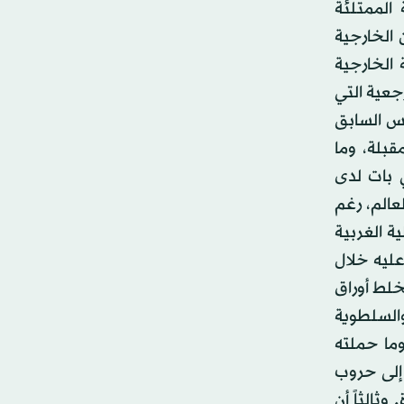
 الممتلئة
 الخارجية
 الخارجية
جعية التي
يس السابق
قبلة، وما
ي بات لدى
عالم، رغم
ة الغربية
عليه خلال
بخلط أوراق
السلطوية
وما حملته
 إلى حروب
وثالثاً أن