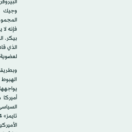
البيروق
وجيك سو
المجموعة
فإنه لا
بيكر. ال
الذي قا
لعضوية 
وبطريقة
الهبوط ع
يواجهها 
أميركا 
السياسي
الأميرك