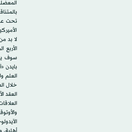
المعضلة
بالمتنا
تحت عنوا
الأميركي
لا بد م
الأربع 
سوف يؤثر
بايدن «آ
العلم وا
خلال الس
العقد ال
العلاقا
والأوتوق
الآيدولو
أهلية، و