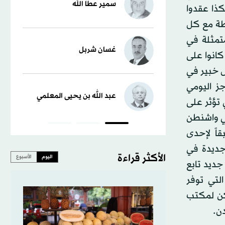
سمير عطا الله
كذا عقدوا
طة مع كل
متمثلة في
غسان شربل
كانوا على
ل خبير في
جز اليومي
عبد الله بن يحيى المعلمي
 تؤثر على
في واشنطن
اً لإحدى
جديدة في
الأكثر قراءة
اليوم
الأسبوع
جديد تابع
لتي توفر
مكن لمكتب
دن.