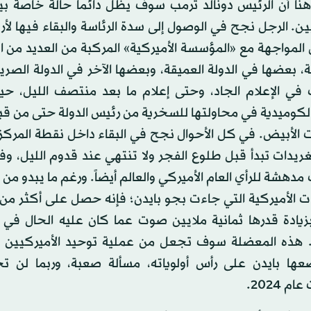
 هنا أن الرئيس دونالد ترمب سوف يظل دائماً حالة خاصة بي
ين. الرجل نجح في الوصول إلى سدة الرئاسة والبقاء فيها لأر
المواجهة مع «المؤسسة الأميركية» المركبة من العديد من
ة، بعضها في الدولة العميقة، وبعضها الآخر في الدولة الصري
في الإعلام الجاد، وحتى إعلام ما بعد منتصف الليل، حي
 الكوميدية في محاولتها للسخرية من رئيس الدولة حتى من ق
ت الأبيض. في كل الأحوال نجح في البقاء داخل نقطة المركز 
غريدات تبدأ قبل طلوع الفجر ولا تنتهي عند قدوم الليل، وفي
دهشة للرأي العام الأميركي والعالم أيضاً. ورغم ما يبدو من
يادة قدرها ثمانية ملايين صوت عما كان عليه الحال في ا
. هذه المعضلة سوف تجعل من عملية توحيد الأميركيين م
عها بايدن على رأس أولوياته، مسألة صعبة، وربما لن 
م 2024.