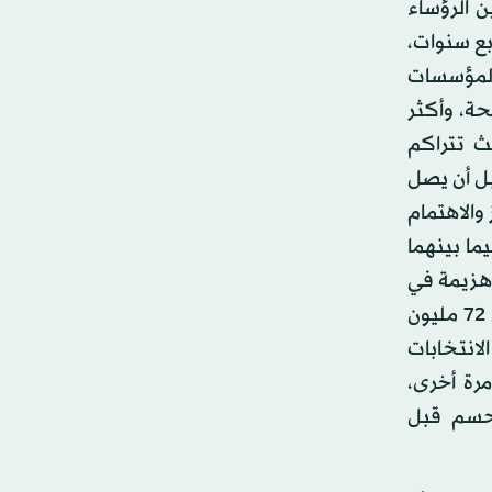
ن الرؤساء
بع سنوات،
 المؤسسات
حة، وأكثر
ث تتراكم
بل أن يصل
والاهتمام
ما بينهما
 هزيمة في
الانتخابات الأميركية التي جاءت بجو بايدن؛ فإنه حصل على أكثر من 72 مليون
لانتخابات
رة أخرى،
تحسم قبل