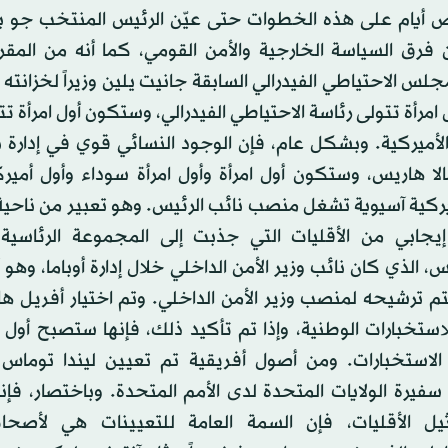
 أيام على هذه الخطوات حتى عيّن الرئيس المنتخب جو با
 فرق السياسة الخارجية والأمن القومي، كما أنه من المقرر
امرأة تتولى رئاسة الاحتياطي الفيدرالي، وستكون أول امرأة تت
الأميركية. وبشكل عام، فإن الوجود النسائي قوي في إدارة باي
لا هاريس، وستكون أول امرأة وأول امرأة سوداء وأول أمير
يركية آسيوية تشغل منصب نائب الرئيس. وهو تعبير من ناحي
جابي من الأقليات التي جذبت إلى المجموعة الرئاسية أ
، الذي كان نائب وزير الأمن الداخلي خلال إدارة أوباما، وهو 
تم ترشيحه لمنصب وزير الأمن الداخلي. وتم اختيار أفريل ها
لاستخبارات الوطنية، وإذا تم تأكيد ذلك، فإنها ستصبح أول ا
لاستخبارات. ومن أصول أفريقية تم تعيين ليندا توماس 
يرة الولايات المتحدة لدى الأمم المتحدة. وباختصار، فإنه
يل الأقليات، فإن السمة العامة للتعيينات هي لأصحاب