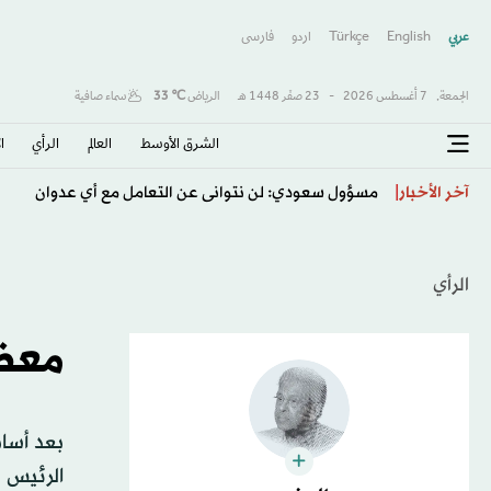
عربي
English
Türkçe
اردو
فارسى
الجمعة,
7 أغسطس 2026
-
23 صفَر 1448 هـ
الرياض
℃
33
سماء صافية
الشرق الأوسط​
العالم
الرأي
ا
جيل جديد على أعتاب قيادة البرازيل... 10 مواهب يعوّل عليها أنشيلوتي
آخر الأخبار
الرأي
معضل
بعد أساب
الرئيس 