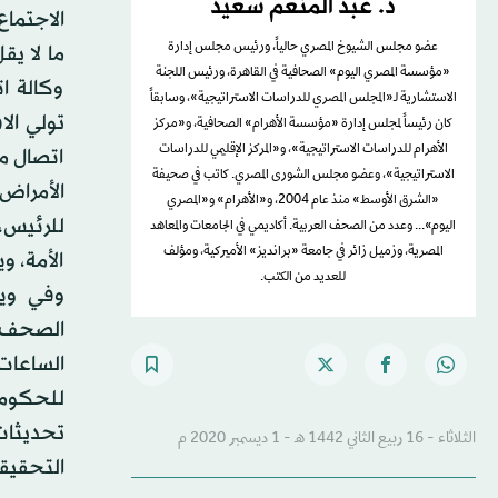
د. عبد المنعم سعيد
الاجتماع
عضو مجلس الشيوخ المصري حالياً، ورئيس مجلس إدارة
ما لا ي
«مؤسسة المصري اليوم» الصحافية في القاهرة، ورئيس اللجنة
وكالة ا
الاستشارية لـ«المجلس المصري للدراسات الاستراتيجية»، وسابقاً
تولي الا
كان رئيساً لمجلس إدارة «مؤسسة الأهرام» الصحافية، و«مركز
الأهرام للدراسات الاستراتيجية»، و«المركز الإقليمي للدراسات
اتصال م
الاستراتيجية»، وعضو مجلس الشورى المصري. كاتب في صحيفة
الأمراض
«الشرق الأوسط» منذ عام 2004، و«الأهرام» و«المصري
للرئيس،
اليوم»... وعدد من الصحف العربية. أكاديمي في الجامعات والمعاهد
المصرية، وزميل زائر في جامعة «برانديز» الأميركية، ومؤلف
الأمة، و
للعديد من الكتب.
وفي ويل
الصحف ا
الساعات 
للحكومة
تحديثات
الثلاثاء - 16 ربيع الثاني 1442 هـ - 1 ديسمبر 2020 م
التحقيقا