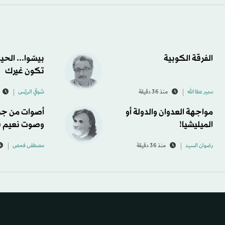
الفرقة الكوبية
بيسّوا... الحي
تكون غيرك
سمير عطا الله
منذ 36 دقيقة
شوقي الريّس
مواجهة العدوان والدولة أو
أصوات من جب
الميليشيا!
وصوت نعيم 
رضوان السيد
منذ 36 دقيقة
مصطفى فحص