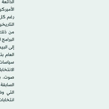
الذائعة
الأميركي
رغم كل 
التاريخي
من ذلك 
البرامج
إلى البي
العام بت
سياسات م
صوت، بز
السابقة
التي وض
انتخابات عا