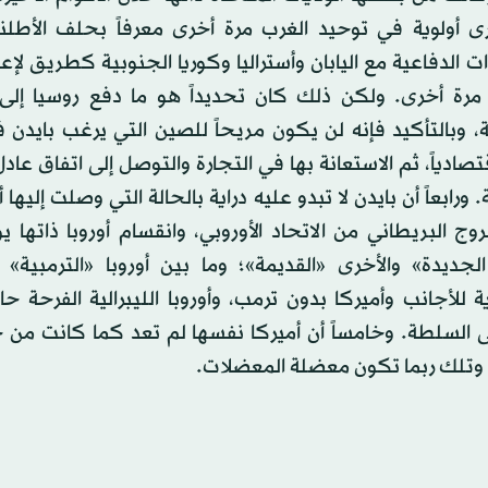
رى أولوية في توحيد الغرب مرة أخرى معرفاً بحلف الأطل
ت الدفاعية مع اليابان وأستراليا وكوريا الجنوبية كطريق لإعا
 مرة أخرى. ولكن ذلك كان تحديداً هو ما دفع روسيا إلى
ة، وبالتأكيد فإنه لن يكون مريحاً للصين التي يرغب بايدن 
تصادياً، ثم الاستعانة بها في التجارة والتوصل إلى اتفاق عاد
 ورابعاً أن بايدن لا تبدو عليه دراية بالحالة التي وصلت إليها أو
وج البريطاني من الاتحاد الأوروبي، وانقسام أوروبا ذاتها يوم
 الجديدة» والأخرى «القديمة»؛ وما بين أوروبا «الترمبية»
ة للأجانب وأميركا بدون ترمب، وأوروبا الليبرالية الفرحة حال
لى السلطة. وخامساً أن أميركا نفسها لم تعد كما كانت من 
، وتلك ربما تكون معضلة المعضلات.