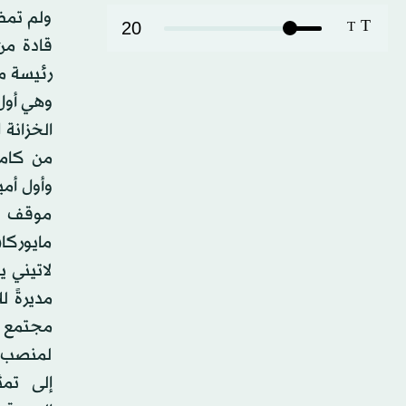
ولم تمض
T
20
T
قادة من
وهي أول 
الخزانة 
من كاما
وأول أم
موقف إي
مايوركاس
لاتيني ي
مديرةً ل
مجتمع ا
لمنصب سف
إلى تمث