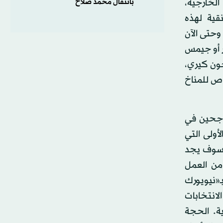
الخارجية،
بانتقال محمد صلاح
قية لهذه
وحتى الآن
ر أو جيمس
جون كيري،
اص للمناخ
ناجحين في
أولى التي
ه سوف يجد
من العمل
ـ«نيويورك
 الانتخابات
ية. الحجة