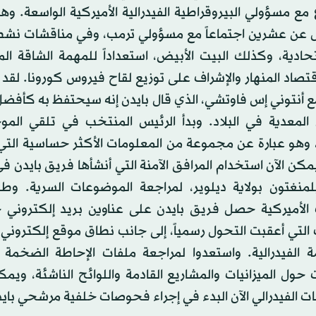
 مع مسؤولي البيروقراطية الفيدرالية الأميركية الواسعة. وه
قل عن عشرين اجتماعاً مع مسؤولي ترمب، وفي مناقشات نش
تحادية، وكذلك البيت الأبيض، استعداداً للمهمة الشاقة ال
قتصاد المنهار والإشراف على توزيع لقاح فيروس كورونا. لقد 
ع أنتوني إس فاوتشي، الذي قال بايدن إنه سيحتفظ به كأفض
 المعدية في البلاد. وبدأ الرئيس المنتخب في تلقي المو
 وهو عبارة عن مجموعة من المعلومات الأكثر حساسية التي
يمكن الآن استخدام المرافق الآمنة التي أنشأها فريق بايدن 
منغتون بولاية ديلوير، لمراجعة الموضوعات السرية. وطبق
لأميركية حصل فريق بايدن على عناوين بريد إلكتروني 
التي أعقبت التحول رسمياً، إلى جانب نطاق موقع إلكتروني 
 الفيدرالية. واستعدوا لمراجعة ملفات الإحاطة الضخمة ا
 حول الميزانيات والمشاريع القادمة واللوائح الناشئة، وي
ت الفيدرالي الآن البدء في إجراء فحوصات خلفية مرشحي باي