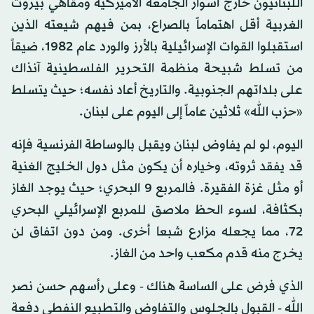
اللبنانيون خارج أسوار الجامعة الأميركية ومقاهي بيروت
الغربية أقل اهتماماً بالصراع، بمن فيهم شيعته الذين
استقبلوا القوات الإسرائيلية بالأرز والورد عام 1982، ضيقاً
من تسلط شبيحة منظمة التحرير الفلسطينية آنذاك
على بلداتهم الجنوبية. والتاريخ أعاد نفسه؛ حيث يتسلط
«حزب الله» ثلاثين عاماً إلى اليوم على لبنان.
اليوم، لو لم يفاوض لبنان ويقبل بالوساطة الفرنسية فإنه
قد يفقد ثروته، وخياره أن يكون مثل دول الخليج الغنية
أو مثل غزة الفقيرة. فالمربع 9 البحري؛ حيث يوجد الغاز
بكثافة، لسوء الحظ ملاصق للمربع الإسرائيلي البحري
72، مما يجعله مزارع شبعا أخرى. ومن دون اتفاق لن
يخرج منه قدم مكعب واحد من الغاز.
الذي فرض على الساسة هناك - وعلى رأسهم حسن نصر
الله - القبول بالجلوس والتفاوض والتطبيع النفطي دفعة