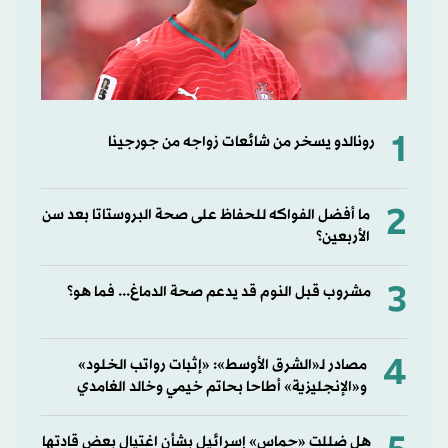
1
رونالدو يسخر من شائعات زواجه من جورجينا
2
ما أفضل الفواكه للحفاظ على صحة البروستاتا بعد سن
الأربعين؟
3
مشروب قبل النوم قد يدعم صحة الدماغ... فما هو؟
4
مصادر لـ«الشرق الأوسط»: «إثبات رواتب الخلود»
و«الإنجليزية» أطاحا بحاتم خيمي وخالد الغامدي
هل ضللت «حماس» إسرائيل بشأن اغتيال بعض قادتها