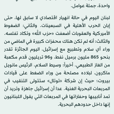
واحدة، جملة عوامل.
لبنان اليوم في حالة انهيار اقتصادي لا سابق لها، حتى
إبان الحرب الأهلية في السبعينات. والثاني: الضغوط
الأميركية والعقوبات أضعفت «حزب الله» وتكاد تفلسه.
والثالث: أنه لم تكن هناك محفزات كبيرة في الماضي من
وراء أي سلام وتطبيع مع إسرائيل، اليوم الجائزة تقدر
بنحو 865 مليون برميل نفط، و96 تريليون قدم مكعبة
من الغاز الطبيعي. أخيراً: وسيط السلام، الرئيس مانويل
ماكرون، لبلاده مصلحة من وراء الضغط على قيادات
بيروت؛ حيث إن شركة «توتال» ستتولى التنقيب في
المربعات البحرية الغنية. عدا أن إسرائيل جاهزة وتريد أن
تمد أنابيبها وحفاراتها في المربعات التي يقول اللبنانيون
إنها داخل حدودهم البحرية.