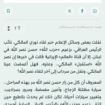
T
الأربعاء - 11 صفَر 1436 هـ - 3 ديسمبر 2014 م
T
نقلت بعض وسائل الإعلام خبر لقاء نوري المالكي، نائب
الرئيس العراقي، بزعيم «حزب الله» حسن نصر الله في
لبنان، إلا أن قناة «العالم» الإيرانية قالت في خبرها إن نصر
الله «استقبل» المالكي.. وعليه، فهل أغمضت عينا
المالكي، ونقل من سرداب إلى آخر للقاء نصر الله؟
المعروف أن كل من زار حسن نصر الله مر بهذه المراحل..
سيارة مظللة الزجاج، وأعين مغمضة، ومرور بسراديب،
وتغيير سيارات أحيانا، لكن ذلك لم يحدث بالطبع حين
التقى زعيم «حزب الله» بالرئيس الإيراني السابق أحمدي