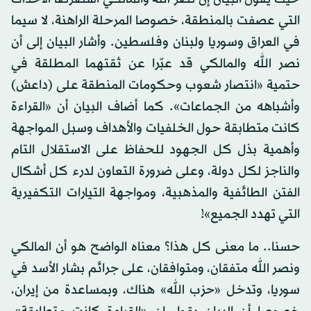
التي عصفت بالمنطقة، خصوصا المرحلة الراهنة، لا سيما
في العراق وسوريا ولبنان وفلسطين. وأشار البيان إلى أن
نصر الله والمالكي قد عبّرا عن ثقتهما المطلقة في
حتمية «انتصار شعوب وحكومات المنطقة على (داعش)
وأشباهه من الجماعات». كما أضاف البيان أن «القراءة
كانت متطابقة حول الخلفيات والأهداف وسبل المواجهة
وأهمية بذل كل الجهود للحفاظ على الاستقلال التام
والناجز لكل دولة، وعلى ضرورة التعاون لدرء كل أشكال
الفتن الطائفية والمذهبية، ومواجهة التيارات التكفيرية
التي تهدد الجميع»!
حسنا.. ما معنى كل هذا؟ معناه الواضح هو أن المالكي
ونصر الله متفقان، ومتوافقان، على جرائم بشار الأسد في
سوريا، وتدخل «حزب الله» هناك، وبمساعدة من إيران،