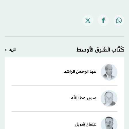
كُتّاب الشرق الأوسط
المزيد
عبد الرحمن الراشد
سمير عطا الله
غسان شربل