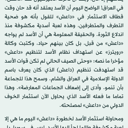
في العراق! الواضح اليوم أن الأسد يعتقد أنه قد حان وقت
قطاف الاستثمار في «داعش» للقول بأنه هو ضحية
التطرف والمتطرفين، وهذه لعبة أسدية مكشوفة منذ
اندلاع الثورة. والحقيقة المعلومة هي أن الأسد لم يواجه
«داعش» من قبل، بل كان بينهم حياد، وكتبت وكالة
«رويترز» عن استهداف نظام الأسد لتنظيم «داعش»
مؤخرا ما نصه: «وحتى الصيف الحالي لم تكن قوات الأسد
قد استهدفت تنظيم (داعش) الذي كان يعرف باسم
الدولة الإسلامية في العراق والشام. وسمح هذا للجماعة
بأن تنمو. وأدى إلى إضعاف الجماعات المعارضة». وهذا
تماما ما فعله الأسد الذي يحاول الآن استثمار الخوف
الدولي من «داعش» لمصلحته.
ومحاولة استثمار الأسد لخطورة «داعش» اليوم ما هي إلا
لعبة مكشوفة طالما لجأ إليها الأسد، ليس في سوريا، بل