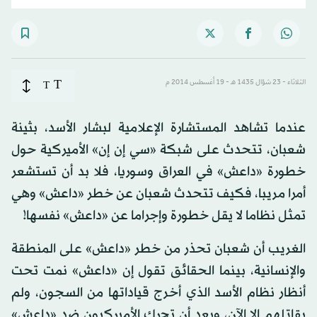
T
الثلاثاء - 23 شوّال 1435 هـ - 19 أغسطس 2014 م
T
عندما تشاهد المستشارة الإعلامية لبشار الأسد، بثينة
شعبان، تتحدث على شبكة «سي إن إن» الأميركية حول
خطورة «داعش» في العراق وسوريا، فلا بد أن تستشعر
أمرا مريبا، فكيف تتحدث شعبان عن خطر «داعش» وهي
تمثل نظاما لا يقل خطورة وإجراما عن «داعش» نفسها!
الغريب أن شعبان تحذر من خطر «داعش» على المنطقة
والإنسانية، بينما الحقائق تقول إن «داعش» نمت تحت
أنظار نظام الأسد الذي أخرج قياداتها من السجون، ولم
يقاتلهم إلا الآن، وبعد أن تحرك الأميركيون ضد «داعش»