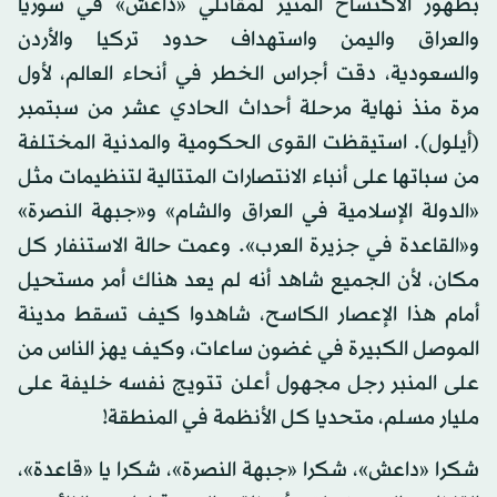
بظهور الاكتساح المثير لمقاتلي «داعش» في سوريا
والعراق واليمن واستهداف حدود تركيا والأردن
والسعودية، دقت أجراس الخطر في أنحاء العالم، لأول
مرة منذ نهاية مرحلة أحداث الحادي عشر من سبتمبر
(أيلول). استيقظت القوى الحكومية والمدنية المختلفة
من سباتها على أنباء الانتصارات المتتالية لتنظيمات مثل
«الدولة الإسلامية في العراق والشام» و«جبهة النصرة»
و«القاعدة في جزيرة العرب». وعمت حالة الاستنفار كل
مكان، لأن الجميع شاهد أنه لم يعد هناك أمر مستحيل
أمام هذا الإعصار الكاسح، شاهدوا كيف تسقط مدينة
الموصل الكبيرة في غضون ساعات، وكيف يهز الناس من
على المنبر رجل مجهول أعلن تتويج نفسه خليفة على
مليار مسلم، متحديا كل الأنظمة في المنطقة!
شكرا «داعش»، شكرا «جبهة النصرة»، شكرا يا «قاعدة»،