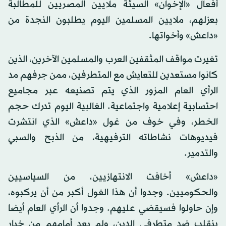
أفعال «الإخوان» السيئة ملايين المصريين للمطالبة
بعزلهم، ملايين المسلمين اليوم يطلبون النجدة من
«داعش» وأخواتها.
تغيرت مواقف المثقفين العرب والمسلمين الآخرين، الذين
كانوا مستعدين للتعايش مع المتطرفين، ممن جرفهم مد
الرأي العام المزور الذي يتم تصنيعه عبر مجاميع
احتسابية إعلامية واجتماعية. الغالبية اليوم تدرك حجم
الخطر، وفي خوف من غول «داعش» الذي انتشرت
فيديوهات نشاطاته الترفيهية، من الذبح والسبي
والتدمير.
«داعش» أخافت الانتهازيين، من السياسيين
والحكوميين. وجدوا أن هذا الغول أكبر من أن يركبوه،
وإن حاولوا فسيقضي عليهم. وجدوا أن الرأي العام أيضا
ينقلب ضد متطرفي الدين، ولم يعد أمامهم من خيار