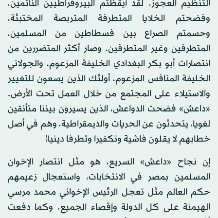
التنظيم العجوز. لقد أيقظتم البيروقراطيين النائمين،
وفضحتم الخلايا المتطرفة المتربصة المختبئة،
وحسمتم الصراع بين فسطاطين من المسلمين،
المتطرفين وغير المتطرفين. وصار أكثر المتضررين من
انتصارات أبو بكر البغدادي الخليفة المزعوم، والجولاني
الخليفة المنافس المزعوم، أولئك الذين يسعون للتغيير
والاستيلاء على المجتمع من خلال العمل تحت الأرض.
«داعش» فضحت الدواعش، الذين يسيرون بيننا متأنقين
لغويا، يتحدثون عن الحريات والديمقراطية، وهم في أصل
خطابهم لا يقلون فاشية وتكفيرا وتطرفا دينيا!
إن نجاح «داعش» السريع، هو مثل انتصار الإخوان
المسلمين بمصر في الانتخابات، واستعجال زعيمهم
حكم العالم مثل تعجل الرئيس الإخواني محمد مرسي
الهيمنة على كل الدولة وإقصاء الجميع. وكما دفعت