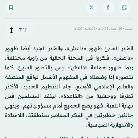
T
السبت - 15 رَمضان 1435 هـ - 12 يوليو 2014 م
T
الخبر السيئ ظهور «داعش»، والخبر الجيد أيضا ظهور
«داعش». فكروا في المحنة الحالية من زاوية مختلفة،
ربما ظهور جماعة «داعش» ليس بالتطور السيئ، كما
نتصوره إذا وضعناه في المفهوم الأشمل لواقع المنطقة
والعالم الإسلامي الأوسع. جاء التنظيم الجديد، الأكثر
تطرفا ووحشية من «القاعدة»، لينقذ المسلمين قبل
نهاية اللعبة. فهو يضع الجميع أمام مسؤولياتهم، وينهي
حالتين خطيرتين في الفكر المعاصر بمنطقتنا، اللامبالاة
والانتهازية السياسية.