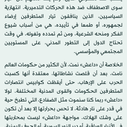
سوى الاصطفاف ضد هذه الحركات التدميرية. انتهازية
السياسيين، الذين ينافقون تيار المتطرفين إرضاء
لجمهوره، أو طمعا في تأييده، هي من أسباب شيوع
الفكر ومنحه الشرعية، ومن ثم تمدده وتغوله، في وقت
تحتاج الدول إلى التطور المدني، على المستويين
المجتمعي والمؤسسي.
الخلاصة أن «داعش» نمت، لأن الكثير من حكومات العالم
نامت، بعد أن قلصت نشاطاتها، معتقدة أنها كسبت
الحرب على الإرهاب، حتى أيقظت كوابيس انتصارات
المتطرفين الحكومات والقوى المدنية المختلفة. لولا
«داعش» ربما كنا سنموت مثل الضفادع، التي تطبخ حية
في قدر على نار هادئة، لا تحس بحرارتها إلا بعد أن تكون
على وشك الهلاك. مواجهة «داعش» ليست بمحاربتها
في الأنبار العراقية، أو دير الزور السورية، أو الجوف اليمنية،