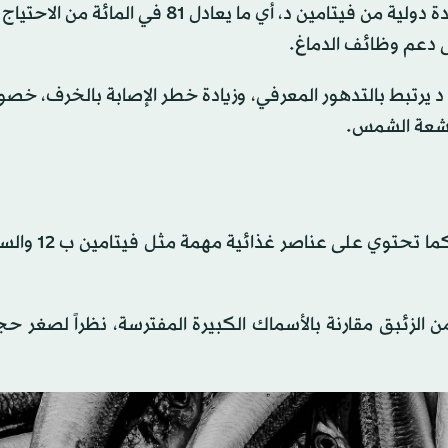
تحتوي حصة بوزن 85 غراماً (3 أونصات) على نحو 645 وحدة دولية من فيتامين د، أي ما يعادل 81
ى دعم وظائف الدماغ.
رتبط بالتدهور المعرفي، وزيادة خطر الإصابة بالخرف، خصو
لأشعة الشمس.
تُعدّ الرنجة من الأسماك الدهنية الغنية بأحماض
ن الزئبق مقارنة بالأسماك الكبيرة المفترسة، نظراً لصغر حج