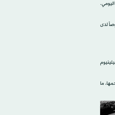
 في المائة من الاحتياج اليومي.
صاً لدى
 أوميغا 3، كما تحتوي على عناصر غذائية مهمة مثل فيتامين ب 12 والسيلينيوم
مها، ما