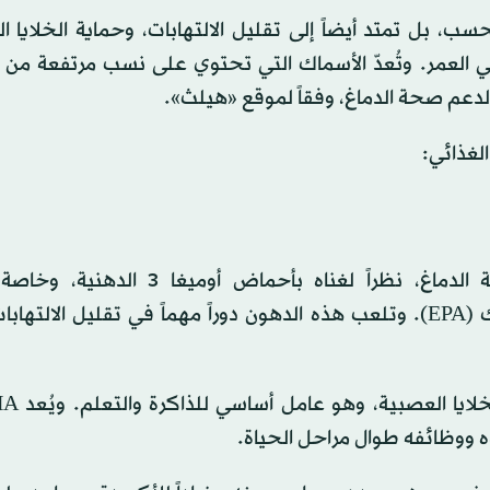
ب، بل تمتد أيضاً إلى تقليل الالتهابات، وحماية الخلايا ا
في العمر. وتُعدّ الأسماك التي تحتوي على نسب مرتفعة من
الغذائي:
يُعدّ سمك السلمون من أشهر الخيارات المفيدة لصحة الدماغ، نظراً لغناه بأحم
الدوكوساهيكسانويك (DHA) وحمض الإيكوسابنتاينويك (EPA). وتلعب هذه الدهون دوراً مهماً في تقليل ال
ه ووظائفه طوال مراحل الحياة.