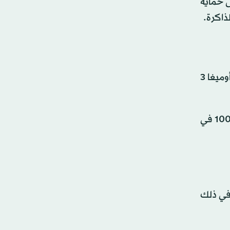
ى حماية
ذاكرة.
تُعدّ التونة المعلبة خياراً عملياً واقتصادياً لإدخال عناصر مفيدة للدماغ ضمن النظام الغذائي. فهي تحتوي على أحماض أوميغا 3
كما تُعد مصدراً غنياً بفيتامين ب 12 الضروري للحفاظ على صحة الخلايا العصبية. وتوفر حصة تزن 3.5 أونصة أكثر من 100 في
 بالعناصر الغذائية المفيدة. فهو مصدر جيد لأحماض أوميغا 3، بما في ذلك