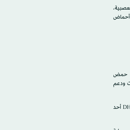
لعصبية،
 أحماض
اض أوميغا 3 الدهنية، وخاصة حمض
التهابات ودعم
كما تُسهم أحماض أوميغا 3 في تحسين التواصل بين الخلايا العصبية، وهو عامل أساسي للذاكرة والتعلم. ويُعد DHA أحد