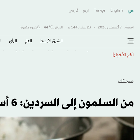
عربي
English
Türkçe
اردو
فارسى
الجمعة,
7 أغسطس 2026
-
23 صفَر 1448 هـ
الرياض
℃
44
غيوم متفرقة
الشرق الأوسط​
العالم
الرأي
ا
حساء لحم الكلاب... وصفة كوريا الشمالية لمواجهة الحر ا
آخر الأخبار
صحتك
من السلمون إلى السردين: 6 أسماك تعزز صحة الدماغ