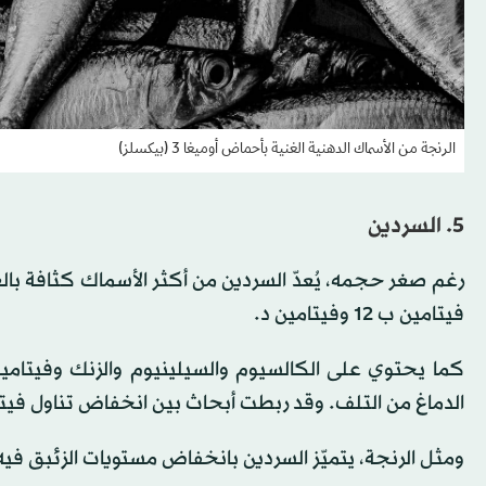
الرنجة من الأسماك الدهنية الغنية بأحماض أوميغا 3 (بيكسلز)
5. السردين
فيتامين ب 12 وفيتامين د.
كما يحتوي على الكالسيوم والسيلينيوم والزنك وفيتامين
الدماغ من التلف. وقد ربطت أبحاث بين انخفاض تناول فيتام
ومثل الرنجة، يتميّز السردين بانخفاض مستويات الزئبق فيه