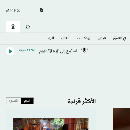
في العمق
فيديو
بودكاست
ألعاب
المزيد
استمع إلى "إيجاز" اليوم
12:34 دقيقه
الأكثر قراءة
اليوم
الأسبوع