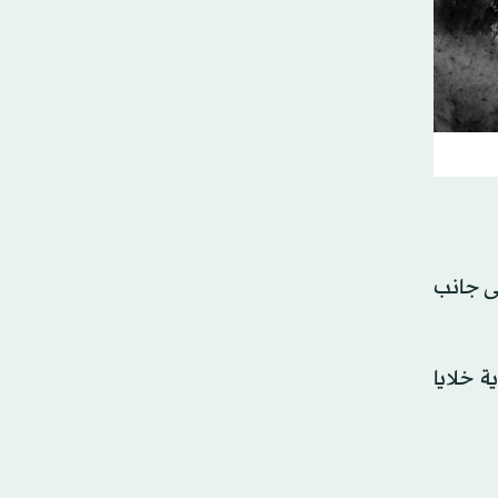
ن أكثر الأسماك كثافة بالعناصر الغذائية المفيدة للدماغ. فهو غني بأحماض أوميغا 3، إلى جانب
 خلايا