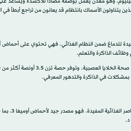
سيلينيوم، وهو معدن يعمل بوصفه مضاداً للأكسدة ويساعد عل
ذين يتناولون الأسماك بانتظام قد يعانون من تراجع أبطأ في ال
 وظائف الذاكرة والتعلم.
صه بمشكلات في الذاكرة والتدهور المعرفي.
يتميّز سمك السلمون المرقط بنكهته الخفيفة وغناه