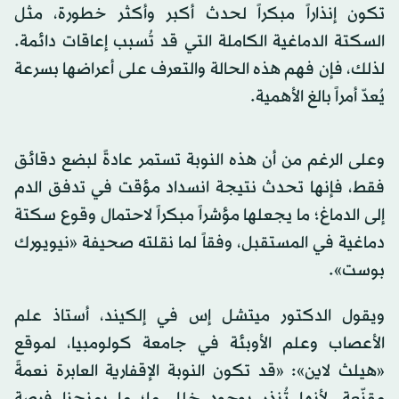
تكون إنذاراً مبكراً لحدث أكبر وأكثر خطورة، مثل
السكتة الدماغية الكاملة التي قد تُسبب إعاقات دائمة.
لذلك، فإن فهم هذه الحالة والتعرف على أعراضها بسرعة
يُعدّ أمراً بالغ الأهمية.
وعلى الرغم من أن هذه النوبة تستمر عادةً لبضع دقائق
فقط، فإنها تحدث نتيجة انسداد مؤقت في تدفق الدم
إلى الدماغ؛ ما يجعلها مؤشراً مبكراً لاحتمال وقوع سكتة
دماغية في المستقبل، وفقاً لما نقلته صحيفة «نيويورك
بوست».
ويقول الدكتور ميتشل إس في إلكيند، أستاذ علم
الأعصاب وعلم الأوبئة في جامعة كولومبيا، لموقع
«هيلث لاين»: «قد تكون النوبة الإقفارية العابرة نعمةً
مقنّعة، لأنها تُنذر بوجود خلل ما؛ ما يمنحنا فرصة