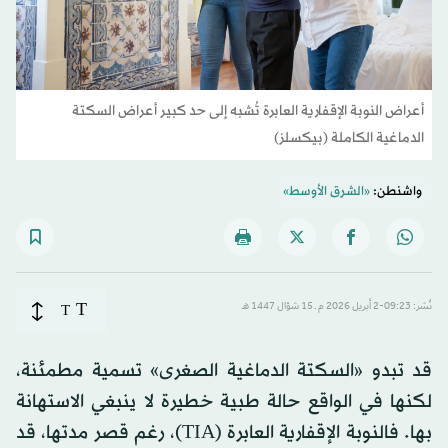
أعراض النوبة الإقفارية العابرة تُشبه إلى حد كبير أعراض السكتة
الدماغية الكاملة (بيكسلز)
واشنطن:
«الشرق الأوسط»
T
نُشر: 09:23-2 أبريل 2026 م ـ 15 شوّال 1447 هـ
T
قد تبدو «السكتة الدماغية الصغرى» تسمية مطمئنة،
لكنها في الواقع حالة طبية خطيرة لا ينبغي الاستهانة
بها. فالنوبة الإقفارية العابرة (TIA)، رغم قصر مدتها، قد