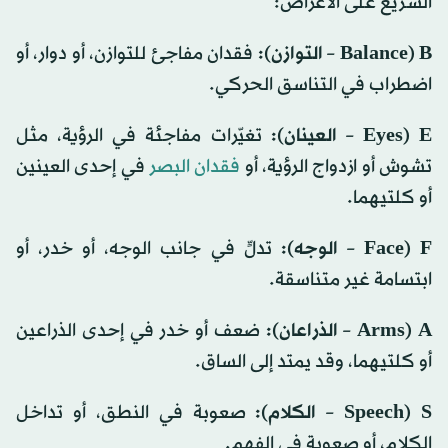
السريع على الأعراض:
B (Balance – التوازن):
فقدان مفاجئ للتوازن، أو دوار، أو
اضطراب في التناسق الحركي.
E (Eyes – العينان):
تغيّرات مفاجئة في الرؤية، مثل
تشوش أو ازدواج الرؤية، أو
فقدان البصر
في إحدى العينين
أو كلتيهما.
F (Face – الوجه):
تدلٍّ في جانب الوجه، أو خدر، أو
ابتسامة غير متناسقة.
A (Arms – الذراعان):
ضعف أو خدر في إحدى الذراعين
أو كلتيهما، وقد يمتد إلى الساق.
S (Speech – الكلام):
صعوبة في النطق، أو تداخل
الكلام، أو صعوبة في الفهم.