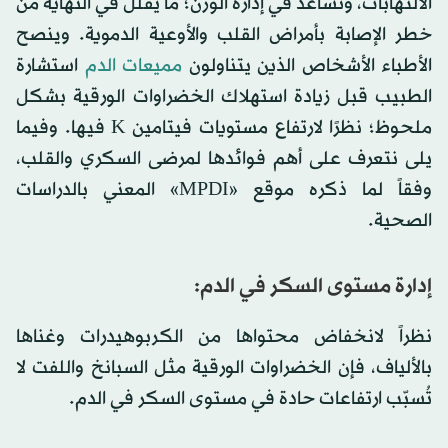
الالتهابات، وتُساعد في إدارة الوزن؛ ما يُقلّل في النهاية من
خطر الإصابة بأمراض القلب والأوعية الدموية. وينصح
الأطباء الأشخاص الذين يتناولون
مميعات الدم
استشارة
الطبيب قبل زيادة استهلاك الخضراوات الورقية بشكل
ملحوظ؛ نظرًا لارتفاع مستويات فيتامين K فيها. وفيما
يلى نتعرف على أهم فوائدها لمرضى السكري والقلب،
وفقاً لما ذكره موقع «MPDI» المعني بالدراسات
الصحية.
إدارة مستوى السكر في الدم:
نظراً لانخفاض محتواها من الكربوهيدرات وغناها
بالألياف، فإن الخضراوات الورقية مثل السبانخ واللفت لا
تُسبّب ارتفاعات حادة في مستوى السكر في الدم.