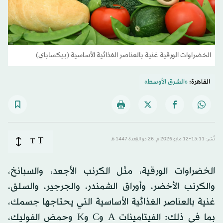
الخضراوات الورقية غنية بالعناصر الغذائية الأساسية (بيكساباي)
القاهرة:
«الشرق الأوسط»
T
نُشر: 13:11-12 مايو 2026 م ـ 26 ذو القِعدة 1447 هـ
T
الخضراوات الورقية، مثل الكرنب الأجعد، والسبانخ،
والكرنب الأخضر، وأوراق الشمندر، والجرجير، والسلق،
غنية بالعناصر الغذائية الأساسية التي يحتاجها جسمك،
بما في ذلك: الفيتامينات A وC وK وحمض الفوليك،