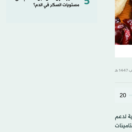
5
مستويات السكر في الدم؟
20
ية لدعم
امينات