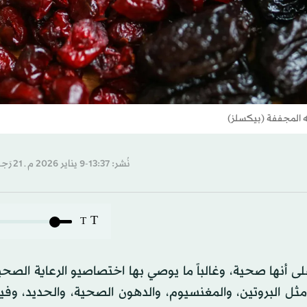
كه المجففة (بيكسلز)
نُشر: 13:37-9 يناير 2026 م ـ 21 رَجب 1447 هـ
T
T
على أنها صحية، وغالباً ما يوصي بها اختصاصيو الرعاية الصح
ثل البروتين، والمغنسيوم، والدهون الصحية، والحديد، وفيت