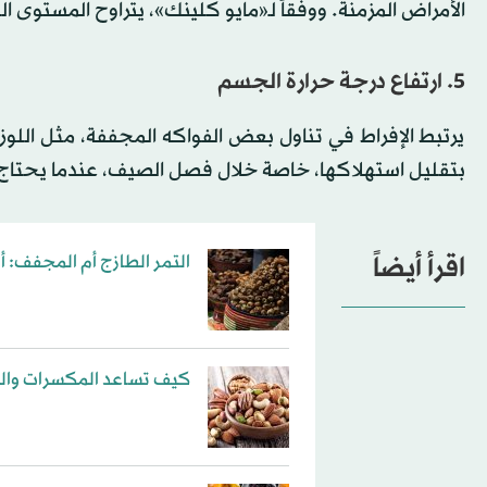
الأمراض المزمنة. ووفقاً لـ«مايو كلينك»، يتراوح المستوى الطبيعي للبوتاسي
5. ارتفاع درجة حرارة الجسم
يرتبط الإفراط في تناول بعض الفواكه المجففة، مثل اللوز 
بتقليل استهلاكها، خاصة خلال فصل الصيف، عندما يحتاج ا
اقرأ أيضاً
التمر الطازج أم المجفف: أ
كيف تساعد المكسرات والف