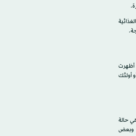
ر الغذائية
جة.
 أظهرت
و أولئك
ي حالة
، وبعض