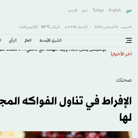
عربي
English
Türkçe
اردو
فارسى
الخميس,
6 أغسطس 2026
-
22 صفَر 1448 هـ
الرياض
℃
38
غيوم قاتمة
الشرق الأوسط​
العالم
الرأي
ا
بوسيتش يصل لجدة ويبدأ مهمته مع الأهلي… 5 ملفات على طاولة المدرب الهولندي
آخر الأخبار
صحتك
لها