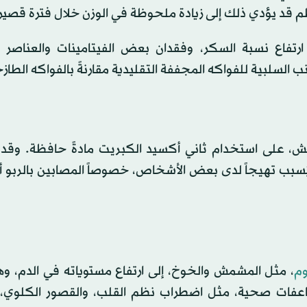
لصحة الوطنية الأميركية (NIH) إلى أن ارتفاع نسبة السكر، وفقدان بعض الفيتامينات والعناص
ب السلبية للفواكه المجففة التقليدية مقارنةً بالفواكه الطاز
، على استخدام ثاني أكسيد الكبريت مادةً حافظة. وقد
ُسبب تهيجاً لدى بعض الأشخاص، خصوصاً المصابين بالربو أ
وم
، مثل المشمش والخوخ، إلى ارتفاع مستوياته في الدم، وه
مضاعفات صحية، مثل اضطراب نظم القلب، والقصور الكلوي