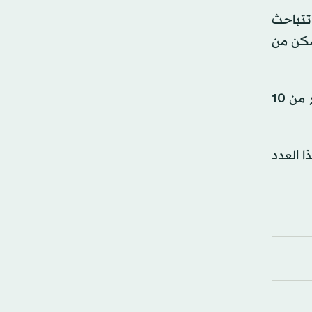
تتباحث
مكن من
ومع أن أكثر من 30 مليون مصاب بالإيدز في مختلف أنحاء العالم يتلقون أدوية مضادة للفيروسات القهقرية، فإن أكثر من 10
ق. ويقل هذا العدد