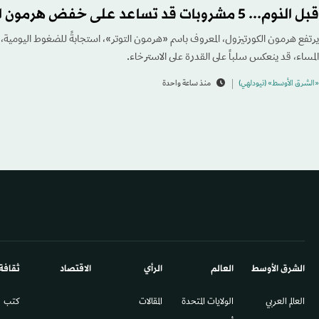
قبل النوم... 5 مشروبات قد تساعد على خفض هرمون التوتر
يرتفع هرمون الكورتيزول، المعروف باسم «هرمون التوتر»، استجابةً للضغوط اليومية، 
المساء، قد ينعكس سلباً على القدرة على الاسترخاء.
«الشرق الأوسط» (نيودلهي)
منذ ساعة واحدة
الشرق الأوسط​
العالم
الرأي
الاقتصاد
ثقافة
العالم العربي
الولايات المتحدة
المقالات
كتب