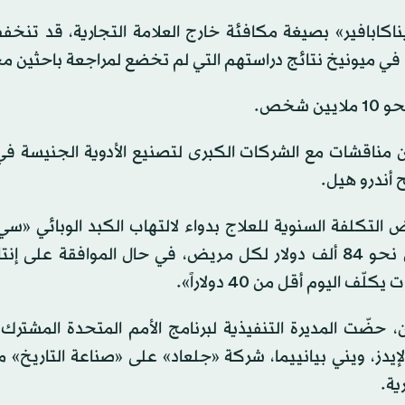
اكابافير» بصيغة مكافئة خارج العلامة التجارية، قد تنخ
شخص.
ون مناقشات مع الشركات الكبرى لتصنيع الأدوية الجنيسة في
ح أندرو هيل.
انخفاض التكلفة السنوية للعلاج بدواء لالتهاب الكبد الوبائي «سي
تنتجه الشركة نفسها إلى 100 دولار لكل مريض بدلاً من نحو 84 ألف دولار لكل مريض، في حال الموافقة
اليوم أقل من 40 دولاراً».
، حضّت المديرة التنفيذية لبرنامج الأمم المتحدة المشترك
دز، ويني بيانييما، شركة «جلعاد» على «صناعة التاريخ» م
ية.