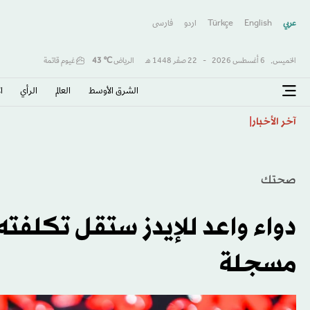
عربي
English
Türkçe
اردو
فارسى
الخميس,
6 أغسطس 2026
-
22 صفَر 1448 هـ
الرياض
℃
43
غيوم قاتمة
الشرق الأوسط​
العالم
الرأي
ا
دييغو فورلان مدرباً جديداً لمنتخب الأوروغواي
آخر الأخبار
صحتك
دواء واعد للإيدز ستقل تكلفته 
مسجلة