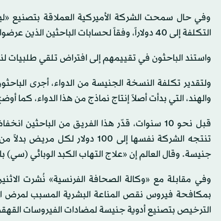
وفي حال سمحت الشركة الأميركية العملاقة بتصنيع «لين
التكلفة إلى 40 دولاراً، وفقاً لحسابات الباحثين الذين عرضوا في ميونيخ نتائج دراستهم التي لم تخضع لمراجعة باحثين محايدين.
واستند الباحثون في تقييمهم إلى افتراض تلقي طلبيات لنحو 10 ملايين 
ولتقدير تكلفة النسخة الجنيسة من الدواء، أجرى الباحث
والهند، التي بدأت أصلاً إنتاج نماذج من هذا الدواء، كما أوض
قبل نحو 10 سنوات، قدّر هذا الفريق من الباحثين 
جنيسة. وقال العالم إن «علاج التهاب الكبد الوبائي (سي) بات يكلّف 
وفي مقابلة مع «وكالة الصحافة الفرنسية» نُشرت الاثنين
بمكافحة فيروس نقص المناعة البشرية المسبب لمرض الإي
الترخيص بتصنيع أدوية جنيسة لمضادات الفيروسات القهقر