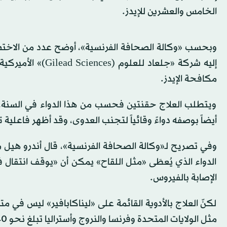
الخامس والعشرين للإيدز.
وبحسب «وكالة الصحافة الفرنسية»، أوضح عدد من الاختصاص
إليه شركة «جلعاد ل
مكافحة الإيدز.
ويتطلب العلاج حقنتين فحسب من هذا الدواء في السنة، م
أيضاً بوصفه دواءً وقائياً لتجنب العدوى، وقد أظهر فاعلية تامة بنسبة 100 في المائة وفق در
وفي تصريح لـ«وكالة الصحافة الفرنسية»، قال أندرو هيل من
الدواء الذي يُعطَى «مثل اللقاح» يمكن أن «يوقف انتقال 
الإصابة بالفيروس.
لكنّ العلاج بالأدوية القائمة على «ليناكابافير» ليس في 
مثل الولايات المتحدة وفرنسا والنروج وأستراليا تبلغ نحو 40 ألف دولار.