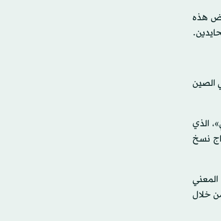
فض هذه
 الصين
»، الذي
 على إنتاج نسخ
 المعني
ن خلال