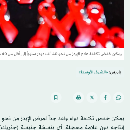
يمكن خفض تكلفة علاج الإيدز من نحو 40 ألف دولار سنوياً إلى أقل من 40 دولاراً (د.ب.أ)
باريس:
«الشرق الأوسط»
إنتاجه دون علامة مسجلة، أي بنسخة جنيسة (جنريك)، وفق