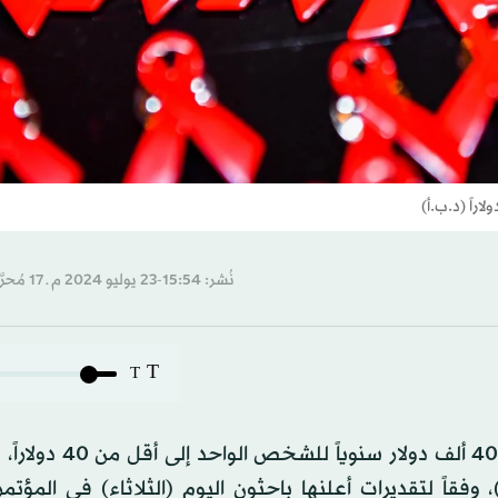
نُشر: 15:54-23 يوليو 2024 م ـ 17 مُحرَّم 1446 هـ
T
T
يمكن خفض تكلفة دواء واعد جداً لمرض الإيدز من نحو 40 ألف
اً لتقديرات أعلنها باحثون اليوم (الثلاثاء) في المؤتمر 