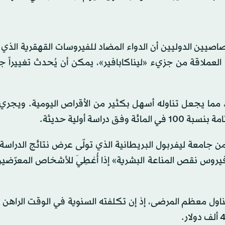
يين الدوليين أن الدواء المضاد للفيروسات القهقرية الذي
لعلوم (Gilead Sciences)» الأميركية العملاقة من جزيء «ليناكابافير»، يمكن أن يُحدث تغييرا
ما يجعل تناوله أسهل بكثير من الأقراص اليومية. ويجري ا
اسة أولية حديثة.
 جامعة ليفربول البريطانية الذي تولّى عرض نتائج الدراسة،
فيروس نقص المناعة البشرية» إذا أُعْطِيَ للأشخاص المعرّض
متناول معظم المرضى، إذ إن تكلفته السنوية في الوقت الراهن