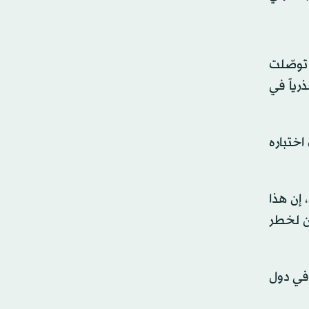
 توصّلت
ً جذرياً في
ختباره
 إن هذا
ين لخطر
 في دول