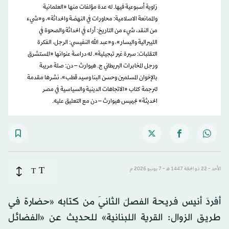
زاوية أسبوعية فيها. له عدة مؤلفات منها «العلمانية
والممانعة الاسلامية: محاورات في النهضة والحداثة»، و«شيء
من النقد، شيء من التاريخ: آراء في الحداثة والصحوة في
الليبرالية واليسار»، و«عبد الله النفيسي: الرجل، الفكرة
التقلبات: سيرة غير تبجيلية». له دراسة عنوانها «المستشرق
ورجل المخابرات البريطاني ج. هيوارث – دن: صلة مريبة
بالإخوان المسلمين وحسن البنا وسيد قطب»، نشرها مقدمة
لترجمة كتاب «الاتجاهات الدينية والسياسية في مصر
الحديثة» لجيميس هيوارث – دن مع التعليق عليه.
T
الأحد - 22 ذو الحِجّة 1447 هـ - 7 يونيو 2026 م
T
أفردَ أنيس فريحة الفصلَ الثانيَ من كتابه «حضارة في
طريق الزوال: القرية اللبنانية» للحديث عن «الفضائل