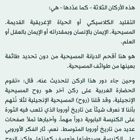
هذه الأركان الثلاثة – كما عدّدها – هي:
التقليد الكلاسيكي أو الحياة الإغريقية القديمة.
المسيحية. الإيمان بالإنسان وبمقدراته أو الإيمان بالعقل أو
العلم.
هو هنا أقحم الديانة المسيحية من دون تحديد طائفة
بعينها من طوائف المسيحية.
وحين جاء دور هذا الركن للحديث عنه، قال: «تقوم
الحضارة الغربية على ركن آخر هو روح المسيحية
الإنجيلية، وقد قلنا (روح) المسيحية الإنجيلية لئلا نُتهم
بأننا لا نعرف شيئاً عن تاريخ أوروبا الذي تلعب فيه الثورة
على الكنيسة البابوية دوراً مهماً، وأخبارها تملأ صفحات
عديد من تاريخ أوروبا المتوسط. نعم، ثار الفكر الأوروبي
على الكنيسة وسيطرتها وتعسف كهنتها، ولكن الروح