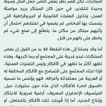
المبادرات، لكن قصر نظر بعض الناس جعل المال وسيلة
وحيدة للتقدير، في حين كان المبتكر يريد مواصلة
العمل، وتذليل العقبات القانونية أو البيروقراطية التي
يتمسك بها أشخاص لم يضعوا في اعتبارهم احتمال أن
يأتيهم مبتكر من مكان ما، يتطلّع إلى صنع شيء لم
يخطر على بالهم من قبل.
أما وقد وصلنا إلى هذه النقطة فلا بد من القول إن بعض
المبتكرات تبدو غريبة على المجتمع أو ربما كريهة. وهذه
تظهر أكثر ما تظهر في الأفكار وليس التقنيات العملية.
فإذا اعتاد المجتمع على التسامح مع الأفكار المخالفة له
أو الغريبة عن معتقداته وأعرافه، فهو يؤسّس ما نسميه
«السوق الحرة للأفكار» الذي عدّه جون ستيوارت ميل،
الفيلسوف الإنجليزي المعروف، أرضية ضرورية للابتكار
وإنتاج الجديد. أما إذا قُوبلت تلك الأفكار بالتجاهل، أو