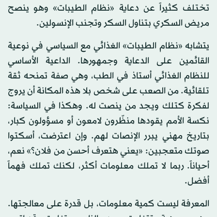
تختلف كثيراً عن دعاية «نظام الطيبات» وهو ينصح
مريض السكري بتناول السكر وتجنب الإنسولين.
يتشابه «نظام الطيبات» الغذائي مع السياسي في نوعية
القائمين على الدعاية وجمهورها. الداعية الأساسي
للنظام الغذائي أستاذ في الطب، وهي صفة تمنحه ثقة
تلقائية. من الصعب على شخص بلا هذه المكانة أن يروج
لفكرة كتلك ويجد من ينصت له. وهكذا في السياسة:
نكسة الأمم يقودها منظّرون لامعون أو مسؤولون كبار،
بتاريخ مهني يبرر الإنصات لهم. وإن اعترضت، أسكتوا
صوتك متعجبين: «يعني هتعرف أحسن من فلان؟» نعم،
أحياناً. ربما لا تملك معلومات أكثر، لكنك تملك فهماً
أفضل.
المعرفة ليست كمية معلومات، بل قدرة على معالجتها.