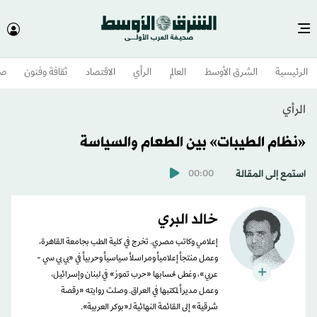
الرئيسية
الشرق الأوسط​
العالم
الرأي
الاقتصاد
ثقافة وفنون
صح
الرأي
«نظام الطيبات» بين الطعام والسياسة
استمع إلى المقالة
00:00
خالد البري
إعلامي وكاتب مصري. تخرج في كلية الطب بجامعة القاهرة،
وعمل منتجاً إعلامياً ومراسلاً سياسياً وحربياً في «بي بي سي -
عربي»، وغطى لحسابها «حرب تموز» في لبنان وإسرائيل،
وعمل مديراً لمكتبها في العراق. وصلت روايته «رقصة
شرقية» إلى القائمة النهائية لـ«بوكر العربية».