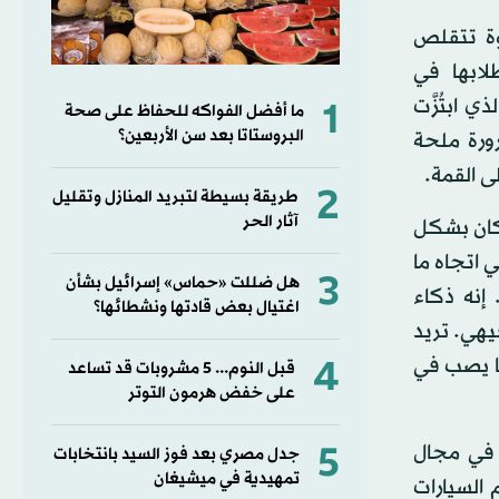
جوة تتقلص
لابها في
 ابتُزَّت
1
ما أفضل الفواكه للحفاظ على صحة
البروستاتا بعد سن الأربعين؟
ورة ملحة
ى القمة.
2
طريقة بسيطة لتبريد المنازل وتقليل
آثار الحر
سكان بشكل
 اتجاه ما
3
هل ضللت «حماس» إسرائيل بشأن
إنه ذكاء
اغتيال بعض قادتها ونشطائها؟
يهي. تريد
4
ا يصب في
قبل النوم... 5 مشروبات قد تساعد
على خفض هرمون التوتر
5
في مجال
جدل مصري بعد فوز السيد بانتخابات
تمهيدية في ميشيغان
 السيارات