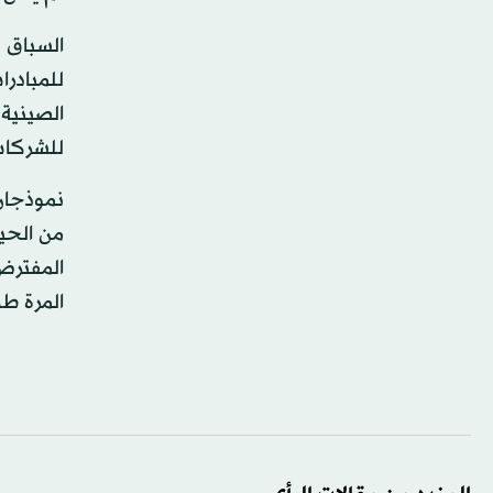
السباق 
للمبادر
الصينية
للشركات
نموذجان
من الحي
المفترض
المرة طر