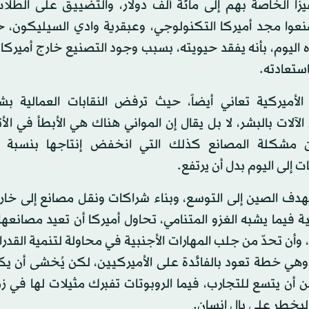
يزا الخاصة بهم إلى مائة ألف دولار، والتضييق على الطلاب
نعوا مجد أميركا التكنولوجي، وعبقرية وادي السيليكون، 
 اليوم، بأنه يفقد حيويته، بسبب وجود التصنيع خارج أميركا
ستعادته.
 الأميركية تعاني أيضاً، حيث ترفض النقابات العمالية ب
الآلات بالبشر، لا بل يقال إن المواني هناك هي الأبطأ في الأ
 مشكلة المصانع كذلك التي انخفض إنتاجها بنسبة ا
ت إلى اليوم بدل أن يرتفع.
تهدف الصين إلى التوسع، وبناء شراكات ونقل مصانع إلى خا
ة فيما يشبه الغزو المتنامي، تحاول أميركا أن تعيد مصانعها
وأن تحدّ من جلب المهارات الأجنبية في محاولة لتنمية القدرا
. وهي خطة تعود بالفائدة على الأميركيين، لكن يُخشى أن ي
 أن يتسع للتجارب، فيما الروبوتات تفبرك مثيلات لها في 
ليخطر على بال إنسان.