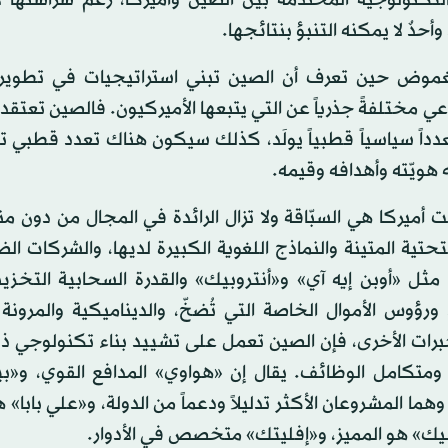
 وأحدٌ لا يمكنه التنبؤ بنتائجها.
لغموض حين تعرف أن الصين تبني استراتيجيات في تطويره
ي مختلفةً جذرياً عن التي يتبعها الأميركيون. فالصين تعتقد أ
دداً سياسياً قطبياً يولَد، كذلك سيكون هناك تعدد قطبي 
ه هويّته وأهدافه وقيمه.
ت أميركا هي السبّاقة ولا تزال الرائدة في المجال من دون م
لتحتية المتينة والنماذج اللغوية الكبيرة لديها، والشركات ال
 مثل «أوبن إيه آي» و«أنتروبيك» والقدرة السحابية التخزيني
ورؤوس الأموال الخاصة التي تُضخّ، والديناميكية والمرونة 
برات الأخرى، فإن الصين تعمل على تشييد بناء تكنولوجي 
ومتكامل الوظائف. يقال إن «هواوي» المدافع القوي، و«بي
 وهما المشروعان الأكثر تدليلاً ودعماً من الدولة، و«علي بابا» 
ك» هو المميز، و«إفليتك» متخصص في الأدوار.