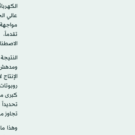
الكهربا
عالي ال
مواجهة ا
تقدماً،
الاصطنا
النتيجة
ومدهش. 
روبوتات
كبرى مثل
تحديداً 
تجاوز م
وهذا ما