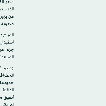
سعر الف
الذين ص
من يزوره
صعوبة ا
المرافئ
استبدال 
جزء من
السبعينا
وبينما 
الجغرافي
حدودها، 
الذاتية
أضيق من
لم يكن 