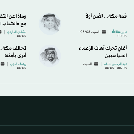
قمة مكة... الأمن أولاً
وماذا عن الت
مع «الشباب ا
سمير عطا الله
السبت 08/08 -
مشاري الذايدي
00:05
00:05
أغانٍ تحرك آهات الزعماء
تحالف مكة... 
السياسيين
أدرى بأمنه!
عبد الرحمن شلقم
السبت
يوسف الديني
00:05
08/08 - 00:05