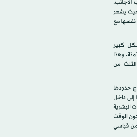
 الأجانب،
حيث يشعر
 نفسها مع
شكل كبير
تمتة. وهذا
لثلث من
رج حدودها
 إلى داخل
ت البشرية
كون الوقت
زمن قياسي