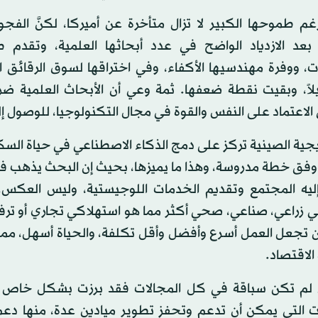
غم طموحها الكبير لا تزال متأخرة عن أميركا، لكنَّ الف
بعد الازدياد الواضح في عدد أبحاثها العلمية، وتقدم ط
ت، ووفرة مهندسيها الأكفاء، وفي اختراقها لسوق الرقائق الذي
لاً، وبقيت نقطة ضعفها. ثمة وعي أن الأبحاث العلمية ضر
لاعتماد على النفس والقوة في مجال التكنولوجيا، للوصول إل
تيجية الصينية تركز على دمج الذكاء الاصطناعي في حياة ال
فق خطة مدروسة، وهذا ما يميزها، بحيث إن البحث يذهب في
ليه المجتمع وتقديم الخدمات اللوجيستية، وليس العكس. 
 زراعي، صناعي، صحي أكثر مما هو استهلاكي تجاري أو ترف
ن تجعل العمل أسرع وأفضل وأقل تكلفة، والحياة أسهل، مم
لاقتصاد.
 لم تكن سباقة في كل المجالات فقد برزت بشكل خاص 
ات التي يمكن أن تدعم وتحفز تطوير ميادين عدة، منها دعم