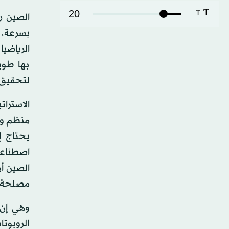
T
20
T
الصين ر
بسرعة، 
الرياضيا
بها طوي
لتحقيق ا
الاسترا
منظم وو
يحتاج إ
اصطناعي
الصين أ
مصلحة ا
وهي إن
الروبوت