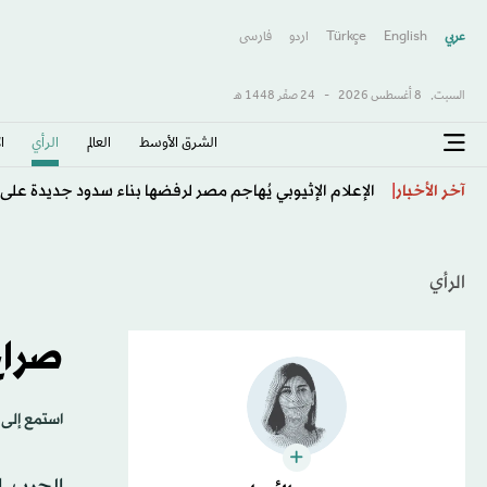
عربي
English
Türkçe
اردو
فارسى
السبت,
8 أغسطس 2026
-
24 صفَر 1448 هـ
الشرق الأوسط​
العالم
الرأي
ا
سيناريوهات المواجهة بين الحكومة العراقية والفصائل بع
آخر الأخبار
الرأي
صراع
استمع إلى 
الحرب ا