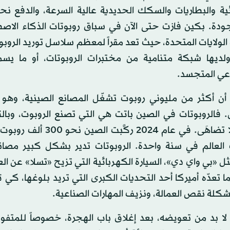
ئية والبطاريات والسكك الحديدية عالية السرعة، والدفع نح
جودة. بكين فازت حتى الآن في سباق روبوتات الذكاء الاص
لولايات المتحدة، حيث تعد مقراً لمعظم سلاسل توريد الروبوت
 ولديها شبكة متنامية من مختبرات الروبوتات، أو ما يسم
عي المتجسد.
 أن أكثر من مليوني روبوت تشغّل المصانع الصينية، وهو 
فالروبوتات في الصين باتت هي التي تصنع الروبوت، وبالت
الإنتاج لا تضاهَى. في عام 2024 ركَّبت
 العالم في سنة واحدة. الروبوتات تدير بشكل كبير مصا
 «بي واي دي»، السيارة الكهربائية التي تزيح «تسلا» عن ال
ما تعدّه أميركا أحد التحديات الكبرى التي تريد بلوغها، كي
شكلة نقص العمالة، ونزيف المهارات الصناعية.
 لا بد من تعويضه، بعد إغلاق باب الهجرة، خصوصاً للمتفو