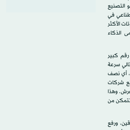
و التصنيع
طناعي في
ات الأكثر
ى الذكاء
رقم كبير
الي سرعة
 الصين نحو 300 ألف روبوت، أي نصف
نع شركات
عرش. وهذا
 تتمكن من
قين، ورفع