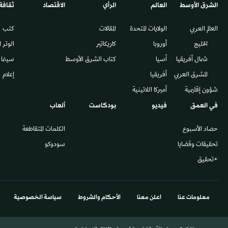
الشرق الأوسط​
العالم
الرأي
الاقتصاد
ثقافة
العالم العربي
الولايات المتحدة
المقالات
كتب
الخليج
أوروبا
كاريكاتير
الوتر 
شمال أفريقيا
آسيا
كتاب الشرق الأوسط
سينما
المشرق العربي
أفريقيا
إعلام
شؤون إقليمية
أميركا اللاتينية
في العمق
فيديو
بودكاست
ألعاب
حصاد الأسبوع
الكلمات المتقاطعة
تحقيقات وقضايا
سودوكو
+تحقيق
معلومات عنا
اعلن معنا
الأحكام والشروط
سياسة الخصوصية