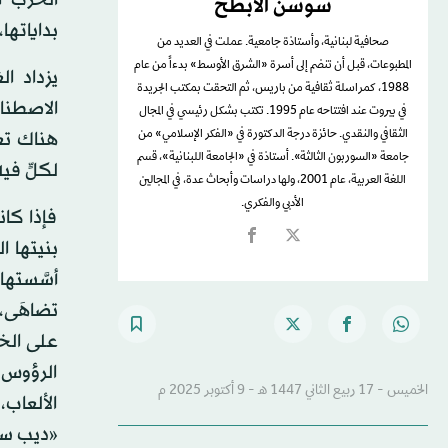
سوسن الأبطح
بداياتها،
صحافية لبنانية، وأستاذة جامعية. عملت في العديد من
المطبوعات، قبل أن تنضم إلى أسرة «الشرق الأوسط» بدءاً من عام
يزداد ا
1988، كمراسلة ثقافية من باريس، ثم التحقت بمكتب الجريدة
الاصطناع
في بيروت عند افتتاحه عام 1995. تكتب بشكل رئيسي في المجال
هناك تع
الثقافي والنقدي. حائزة درجة الدكتورة في «الفكر الإسلامي» من
جامعة «السوربون الثالثة». أستاذة في «الجامعة اللبنانية»، قسم
لكلٍّ في
اللغة العربية، عام 2001، ولها دراسات وأبحاث عدة، في المجالين
الأدبي والفكري.
فإذا كان
بنيتها ا
أسَّستها
تضاهَى، 
على الخ
الرؤوس 
الخميس - 17 ربيع الثاني 1447 هـ - 9 أكتوبر 2025 م
الألعاب،
«ديب سي