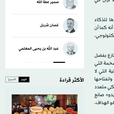
سمير عطا الله
ا للذكاء
غسان شربل
نه كما أن
تكنولوجي،
عبد الله بن يحيى المعلمي
نازع بفضل
ضخمة التي
ة التي لا
وانفتاحها
الأكثر قراءة
اليوم
الأسبوع
ذكي متعدد
دو» صانع
هو الهداف،