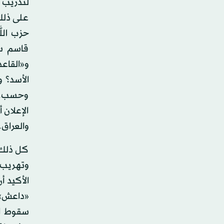
لتدريب م
على ذلك،
حزب الله
قاسم سل
و«القاع
الأسد؟ 
وحسب، 
الإعلان
والعراق.
كل ذلك ي
وتهريب، 
الأكيد أ
«داعش»،
سقوط الأ