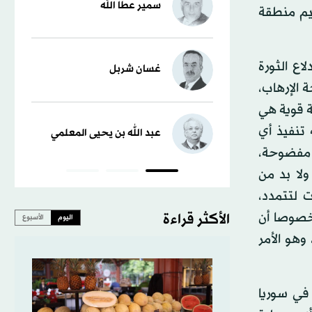
سمير عطا الله
يم منطقة
اع الثورة
غسان شربل
 الإرهاب،
ة قوية هي
تنفيذ أي
عبد الله بن يحيى المعلمي
ة مفضوحة،
ولا بد من
 لتتمدد،
 خصوصا أن
الأكثر قراءة
اليوم
الأسبوع
هو الأمر
في سوريا