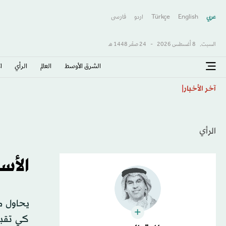
عربي
English
Türkçe
اردو
فارسى
السبت,
8 أغسطس 2026
-
24 صفَر 1448 هـ
الشرق الأوسط​
العالم
الرأي
ا
«التأمل» يحدّ من إدمان الشباب لألعاب الإنترنت
آخر الأخبار
الرأي
الأس
يحاول م
كي تقبل