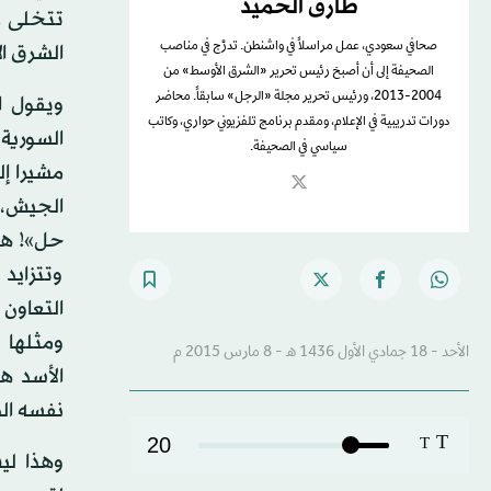
طارق الحميد
تتخلى ع
صحافي سعودي، عمل مراسلاً في واشنطن. تدرَّج في مناصب
الشرق ا
الصحيفة إلى أن أصبحَ رئيس تحرير «الشرق الأوسط» من
2004-2013، ورئيس تحرير مجلة «الرجل» سابقاً. محاضر
ويقول ال
دورات تدريبية في الإعلام، ومقدم برنامج تلفزيوني حواري، وكاتب
السورية 
سياسي في الصحيفة.
مشيرا إ
الجيش، 
حل»! هل
وتتزايد
التعاون
ومثلها «
الأحد - 18 جمادي الأول 1436 هـ - 8 مارس 2015 م
الأسد ه
نفسه الذ
T
20
T
وهذا لي