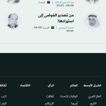
عبد الرحمن الراشد
السبت
08/08 - 00:05
من تصدير الفوضى إلى
استيرادها!
محمد الرميحي
السبت 08/08 -
00:05
الشرق الأوسط​
العالم
الرأي
الاقتصاد
ثقافة
العالم العربي
الولايات المتحدة
المقالات
كتب
الخليج
أوروبا
كاريكاتير
الوتر 