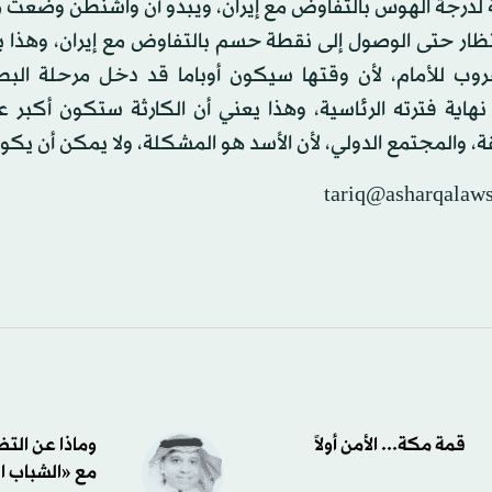
لدرجة الهوس بالتفاوض مع إيران، ويبدو أن واشنطن وضعت 
تظار حتى الوصول إلى نقطة حسم بالتفاوض مع إيران، وهذا ب
وب للأمام، لأن وقتها سيكون أوباما قد دخل مرحلة البطة
نهاية فترته الرئاسية، وهذا يعني أن الكارثة ستكون أكبر ع
، والمجتمع الدولي، لأن الأسد هو المشكلة، ولا يمكن أن يكو
tariq@asharqalaw
قمة مكة... الأمن أولاً
وماذا عن الت
مع «الشباب ا