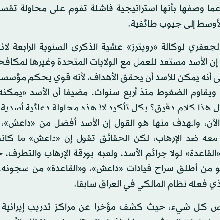
ما وصفها بأنها استراتيجية فاشلة تقوم على محاولة تقس
لأوسط إلى جيوب طائفية.
جعفري لوكالة «رويترز» عشية الذكرى السنوية الرابعة لاندل
إن الأسد مستعد للعمل مع الولايات المتحدة وغيرها لمكافحة
لى أنه يمكن للأسد أن يحقق الأهداف، لأنه قوي يحكم مؤسس
ويقاوم الضغوط منذ أربع سنوات. مضيفا أن الأسد «يمكنه 
 هذا كلام دقيق؟ بكل تأكيد لا! هذه محاولة دعائية أسدي
 الآن، والهدف منها هو القول إن الأسد أفضل من «داعش»، 
 معه ضد الإرهاب، لكن الحقائق تقول إن «داعش» ما كانت
القاعدة» لولا جرائم الأسد، ولعبه بورقة الإرهاب والتطرف،
و من أطلق سراح قيادات «داعش»، و«القاعدة» من سجونه، و
ي فعله نظام المالكي في العراق سابقا.
س كل شيء، حيث كشف مؤخرا عن مراكز تدريب إيرانية 