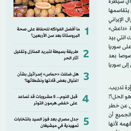
 أي سيطرة
 يتقاسمها
 الإيراني
1
ة «داعش»
ما أفضل الفواكه للحفاظ على صحة
البروستاتا بعد سن الأربعين؟
 التي بيد
على سوريا
2
طريقة بسيطة لتبريد المنازل وتقليل
وصا بعد
آثار الحر
إلى سوريا
3
هل ضللت «حماس» إسرائيل بشأن
اغتيال بعض قادتها ونشطائها؟
رة تدريب،
4
هو الحل؟!
قبل النوم... 5 مشروبات قد تساعد
على خفض هرمون التوتر
قل عن خطر
الجميع أن
5
جدل مصري بعد فوز السيد بانتخابات
همه لأنها
تمهيدية في ميشيغان