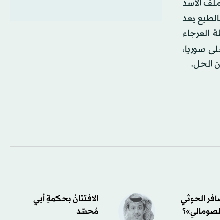
ملف الأسد
الطبع يعد
 العرجاء
لى سوريا،
ن الحل.
ضافر الحوثي
الافتتانُ بحكمةِ أبي
لصومالي»؟
مُحسَّد