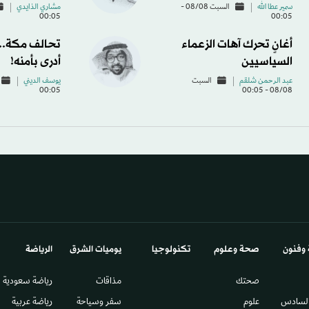
سمير عطا الله
السبت 08/08 -
مشاري الذايدي
00:05
00:05
أغانٍ تحرك آهات الزعماء
تحالف مكة... 
السياسيين
أدرى بأمنه!
عبد الرحمن شلقم
السبت
يوسف الديني
00:05
08/08 - 00:05
 وفنون
صحة وعلوم
تكنولوجيا
يوميات الشرق​
الرياضة
صحتك
مذاقات
رياضة سعودية
السادس​
علوم
سفر وسياحة
رياضة عربية