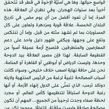
الواسع حيالها. وها هي أُمنيَّة الإخوة في قطر قد تتحقق
أخيراً بعد سنوات الهجران. وفي نظري أن العلاقة، هذه
المرة، إما أن تعود أفضل من أي يوم مضى في تاريخ
البلدان الخمسة، علاقة قوية ومزدهرة وتعاون على كل
المستويات بما لم تشهد مثله من قبل، وإما أن تنتكس
وتقع على وجهها، ويكفي ظهور دليل واحد على دعم
المعارضين والمتطرفين، فتصبح أزمة عميقة أسوأ من
القطيعة السابقة. لهذا فإن مصير العلاقة بيد الدوحة
وحدها، وليست الرياض أو أبوظبي أو القاهرة أو المنامة.
نحن على حافة نهاية اصعب خلاف خليجي، وسواء كانت
أسباب المصالحة تلبيةً لرغبة من الرئيس المنتهية ولايته
دونالد ترمب، الذي تمنَّى على الدول إنهاء الأزمة، أو أنها
رغبة الدوحة استباقاً لتنظيمها كأس العالم، أو مجرد
لحظة صفاء وجدت ترحيباً من الجميع... المهم أن تكون
مصالحة صادقة وليست مؤقتة. التفاؤل موجود لكن من