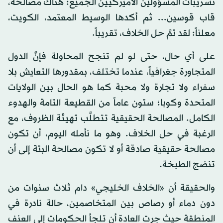
تسريبات المسؤولين الأميركيين الجميع: هناك مصالحة،
قاب قوسين... ثم أكدها الوسيط المعتمد، الكويت،
معلناً: لقد تمَّ حل الخلاف، تقريباً.
على أي حال، حتى لو لم تنجح المحاولة فإنَّ الدول
المتجاورة جغرافياً، عندما تختلف، بمقدورها التعايش بلا
سفراء ولا تجارة ولا محبة كما هو الحال بين الولايات
المتحدة وكوبا؛ ستون عاماً من القطيعة التامة والهدوء
الكامل. المصالحة الحقيقية تتطلَّب تهيئة الظروف، مع
الرغبة في حل الخلاف. وهو ما نأمله اليوم، أن تكون
مصالحة حقيقية صادقة أو لا تكون مصالحة البتة إلى أن
تنضج الطبخة.
والحقيقة أن «الخلاف الخليجي» دام ثلاث سنوات من
دون دماء أو رصاص بين المتخاصمين، حالة نادرة في
المنطقة حيث جرت العادة أن تلجأ الحكومات إلى العنف