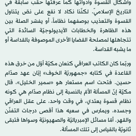
وأشكال القسوة وأدواتها كما عرفتها حقب سابقة في
التاريخ الإسلاميّ. لكنّنا نكاد لا نقع على نصّ يتناول
القسوة والتعذيب بوصفهما نظاماً، أو يفسّر الصلة بين
هذه الظاهرة والخطابات الآيديولوجيّة السائدة التي
تتجاهلها لمصلحة القضايا الأخرى الموصوفة بالقداسة أو
ما يشبه القداسة.
وربّما كان الكاتب العراقي كنعان مكيّة أوّل من خرق هذه
القاعدة في كتابه «جمهوريّة الخوف» إبّان عهد صدّام
حسين. فتحت اسم مستعار هو «سمير الخليل»، قال
مكيّة إنّ المسألة الأمّ بالنسبة إلى نظام صدّام هي كونه
نظام قسوة يعتدي، في وقت واحد، على عقل العراقي
وجسده، ويمارس في سعيه هذا أقصى درجات التفنّن
والقهر. أمّا مسائل الإمبرياليّة والصهيونيّة وسواها فتبقى
ثانويّة بالقياس إلى تلك المسألة.