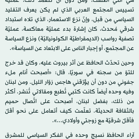
هي التي أطلقت، ومن دون أن تتعمّد ذلك، عمليّة
تسييس المجتمع العربي الذي لم يكن يعرف التقليد
السياسي من قبل، وإنّ نزع الاستعمار، الذي تلاه استبداد
شرقي مُحدث، كان إشارة بدء عمليّة معاكسة، عمليّة
تصفية رواسب (الديمقراطيّة الكولونياليّة) ونزع السياسة
عن المجتمع، أو إجبار الناس على الابتعاد عن السياسة».
وحين تحدّث الحافظ عن أثر بيروت عليه، وكان قد خرج
للتوّ من سجنه في سوريّا، قال: «أصبحت أنام ملء
جفوني من دون أن يؤرّقني هاجس زوّار الليل. ومن لبنان
وفيه وحده أيضاً كانت كتبي تُطبع ومقالاتي تُنشر. أكثر
من ذلك، بفضل لبنان، أصبحت على اتّصال حميم
بالثقافة الحديثة. تعلّمت كيف أتعامل على نحو أقلّ
فأقلّ شرقيّة مع زوجتي وأولادي...».
آراء الحافظ نسيج وحده في الفكر السياسي للمشرق