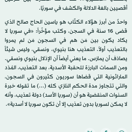
أقصيين بالغة الدلالة والكشف في سوريّا.
واحدٌ من أبرز هؤلاء الكتّاب هو ياسين الحاج صالح الذي
قضى 16 سنة في السجن، وكتب مؤخّراً: «في سوريا لا
يكاد يكون بين مَن هم في السجون مَن لم يمروا
بالتعذيب أولاً. التعذيب هنا بنيوي، ونسقي، وليس شيئاً
يصادَف أن يمارَس. ما يعني أيضاً أن الإذلال بنيوي ونسقي.
ومن السمات البارزة للحقبة الأسدية، بعد التعذيب، المُدَد
الماراثونية التي قضاها سوريون كثيرون في السجون،
والتي تتجاوز مدة الحكم النازي كله (...) ما تقوله خبرة
السنوات المنقضية هو أن (سوريا الأسد) دولة تعذيب، وأنه
لا يمكن لسوريا بدون تعذيب إلا أن تكون سوريا لا أسدية».