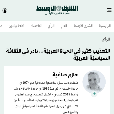
الرئيسية
الشرق الأوسط​
العالم
الرأي
الاقتصاد
ثقافة وفنون
صح
الرأي
التعذيب كثير في الحياة العربيّة... نادر في الثقافة
السياسيّة العربيّة
حازم صاغية
مثقف وكاتب لبناني؛ بدأ الكتابة الصحافية عام 1974 في
جريدة «السفير»، ثم، منذ 1989، في جريدة «الحياة»، ومنذ
أواسط 2019 يكتب في «الشرق الأوسط». في هذه الغضون
كتب لبعض الصحف والمواقع الإلكترونية، كما أصدر عدداً من
الكتب التي تدور حول السياسة والثقافة السياسية في لبنان
والمشرق العربي.