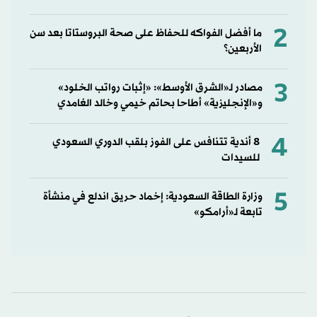
2
ما أفضل الفواكه للحفاظ على صحة البروستاتا بعد سن
الأربعين؟
3
مصادر لـ«الشرق الأوسط»: «إثبات رواتب الخلود»
و«الإنجليزية» أطاحا بحاتم خيمي وخالد الغامدي
4
8 أندية تتنافس على الفوز بلقب الدوري السعودي
للسيدات
5
وزارة الطاقة السعودية: إخماد حريق اندلع في منشأة
تابعة لـ«أرامكو»