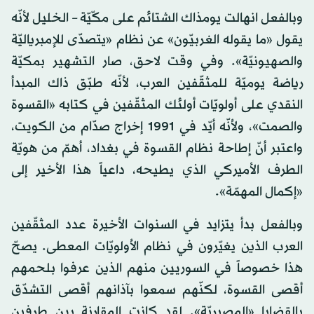
وبالفعل انهالت يومذاك الشتائم على مكّيّة – الخليل لأنّه
يقول «ما يقوله الغربيّون» عن نظام «يتصدّى للإمبرياليّة
والصهيونيّة». وفي وقت لاحق، صار التشهير بمكيّة
رياضة يوميّة للمثقّفين العرب، لأنّه طبّق ذاك المبدأ
النقدي على أولويّات أولئك المثقّفين في كتابه «القسوة
والصمت»، ولأنّه أيّد في 1991 إخراج صدّام من الكويت،
واعتبر أنّ إطاحة نظام القسوة في بغداد، أهمّ من هويّة
الطرف الأميركي الذي يطيحه، داعياً هذا الأخير إلى
«إكمال المهمّة».
وبالفعل بدأ يتزايد في السنوات الأخيرة عدد المثقّفين
العرب الذين يغيّرون في نظام الأولويّات المعطى. يصحّ
هذا خصوصاً في السوريين منهم الذين عرفوا بلحمهم
أقصى القسوة، لكنّهم سمعوا بآذانهم أقصى التشدّق
بالقضايا «المصيريّة». لقد كانت المقارنة بين طرفين