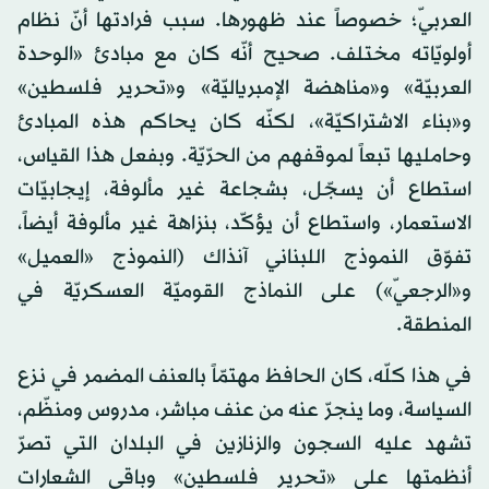
العربيّ؛ خصوصاً عند ظهورها. سبب فرادتها أنّ نظام
أولويّاته مختلف. صحيح أنّه كان مع مبادئ «الوحدة
العربيّة» و«مناهضة الإمبرياليّة» و«تحرير فلسطين»
و«بناء الاشتراكيّة»، لكنّه كان يحاكم هذه المبادئ
وحامليها تبعاً لموقفهم من الحرّيّة. وبفعل هذا القياس،
استطاع أن يسجّل، بشجاعة غير مألوفة، إيجابيّات
الاستعمار، واستطاع أن يؤكّد، بنزاهة غير مألوفة أيضاً،
تفوّق النموذج اللبناني آنذاك (النموذج «العميل»
و«الرجعيّ») على النماذج القوميّة العسكريّة في
المنطقة.
في هذا كلّه، كان الحافظ مهتمّاً بالعنف المضمر في نزع
السياسة، وما ينجرّ عنه من عنف مباشر، مدروس ومنظّم،
تشهد عليه السجون والزنازين في البلدان التي تصرّ
أنظمتها على «تحرير فلسطين» وباقي الشعارات