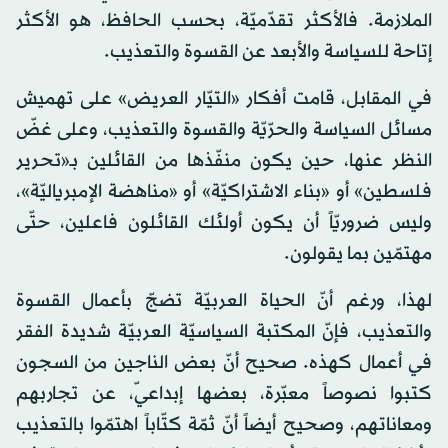
الملازمة. فالأكثر تقدّميّة، بحسب الحافظ، هو الأكثر
إتاحة للسياسة والأبعد عن القسوة والتعذيب.
في المقابل، قامت أفكار «التيّار العريض» على تهميش
مسائل السياسة والحرّيّة والقسوة والتعذيب، وعلى غضّ
النظر عنها، حين يكون منفّذها من القائلين بـ«تحرير
فلسطين» أو «بناء الاشتراكيّة» أو «مناهضة الإمبرياليّة»،
وليس ضروريّاً أن يكون أولئك القائلون فاعلين، حتّى
مهتمّين بما يقولون.
لهذا، ورغم أنّ الحياة العربيّة تضجّ بأعمال القسوة
والتعذيب، فإنّ المكتبة السياسيّة العربيّة شديدة الفقر
في أعمال كهذه. صحيح أنّ بعض الناجين من السجون
كتبوا نصوصاً معبّرة، بعضها إبداعيّ، عن تجاربهم
ومعاناتهم، وصحيح أيضاً أنّ ثمّة كتّاباً اهتمّوا بالتعذيب