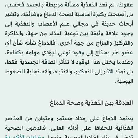
عقولنا. لم تعد التغذية مسألة مرتبطة بالجسد فحسب،
بل أصبحت ركيزة أساسية لصحة الدماغ ووظائفه. وتشير
أبحاث حديثة في مجالَي علم الأعصاب والتغذية إلى
وجود علاقة وثيقة بين نوعية الغذاء من جهة، والذاكرة
والتركيز والمزاج من جهة أخرى. فالدماغ شأنه شأن أي
عضو آخر يحتاج إلى وقود نوعي ليؤدي مهامه بكفاءة.
وعندما يختل هذا الوقود لا تتأثر الطاقة الجسدية فقط،
بل تمتد الآثار إلى التفكير، والانتباه، والاستجابة للضغوط
اليومية.
العلاقة بين التغذية وصحة الدماغ
يعتمد الدماغ على إمداد مستمر ومتوازن من العناصر
الغذائية للحفاظ على أدائه العالي. فالدهون الصحية
تدخل في بناء الخلايا العصبية، وتعمل
مضادات الأكسدة