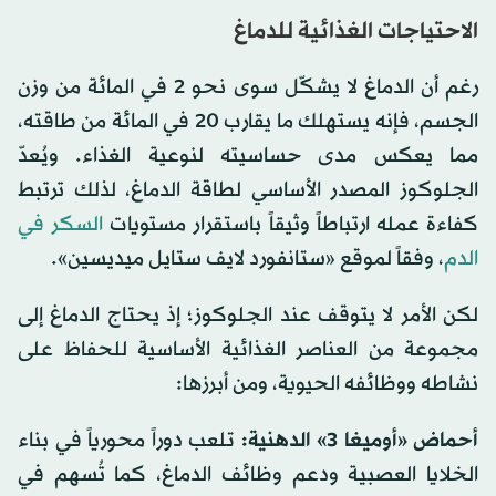
الاحتياجات الغذائية للدماغ
رغم أن الدماغ لا يشكّل سوى نحو 2 في المائة من وزن
الجسم، فإنه يستهلك ما يقارب 20 في المائة من طاقته،
مما يعكس مدى حساسيته لنوعية الغذاء. ويُعدّ
الجلوكوز المصدر الأساسي لطاقة الدماغ، لذلك ترتبط
كفاءة عمله ارتباطاً وثيقاً باستقرار مستويات
السكر في
الدم
، وفقاً لموقع «ستانفورد لايف ستايل ميديسين».
لكن الأمر لا يتوقف عند الجلوكوز؛ إذ يحتاج الدماغ إلى
مجموعة من العناصر الغذائية الأساسية للحفاظ على
نشاطه ووظائفه الحيوية، ومن أبرزها:
أحماض «أوميغا 3» الدهنية:
تلعب دوراً محورياً في بناء
الخلايا العصبية ودعم وظائف الدماغ، كما تُسهم في