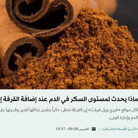
ماذا يحدث لمستوى السكر في الدم عند إضافة القرفة إل
قال موقع «فيري ويل هيلث» إن القرفة تحظى حالياً بتقدير لمذاقها المميز وقدرتها ع
الدم وإدارة الوزن.
«الشرق الأوسط» (واشنطن )
الخميس 06/08 - 19:37