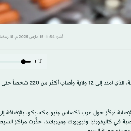
نُشر: 11:54-15 مارس 2025 م ـ 16 رَمضان 1446 هـ
T
T
 الإصابة تَركَّز حول غرب تكساس ونيو مكسيكو. بالإضافة إل
صبة في كاليفورنيا ونيويورك وميريلاند. حذَّرت مراكز السي
مع بدء عطلة الربيع.