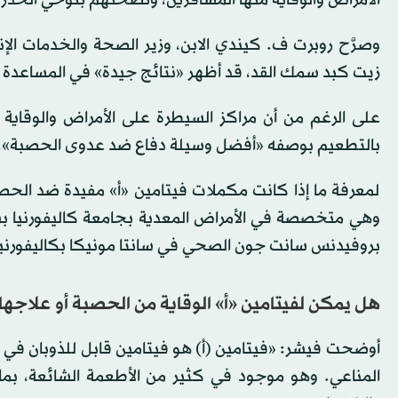
وصرَّح روبرت ف. كيندي الابن، وزير الصحة والخدمات الإن
زيت كبد سمك القد، قد أظهر «نتائج جيدة» في المساعدة 
على الرغم من أن مراكز السيطرة على الأمراض والوقاية من
بالتطعيم بوصفه «أفضل وسيلة دفاع ضد عدوى الحصبة».
لمعرفة ما إذا كانت مكملات فيتامين «أ» مفيدة ضد الحصب
وهي متخصصة في الأمراض المعدية بجامعة كاليفورنيا ب
بروفيدنس سانت جون الصحي في سانتا مونيكا بكاليفورنيا
هل يمكن لفيتامين «أ» الوقاية من الحصبة أو علاجها
أوضحت فيشر: «فيتامين (أ) هو فيتامين قابل للذوبان في ال
المناعي. وهو موجود في كثير من الأطعمة الشائعة، بما