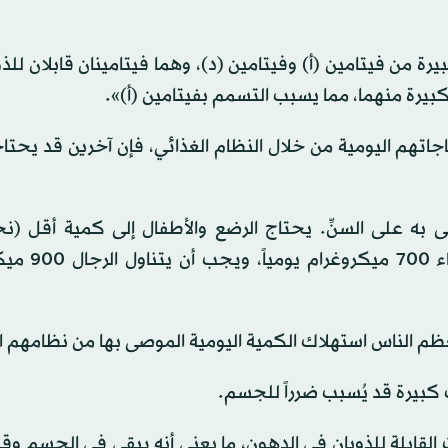
من فيتامين (أ) وفيتامين (د)، وهما فيتامينان قابلان للذ
بيرة منهما، مما يسبب التسمم بفيتامين (أ)».
جاتهم اليومية من خلال النظام الغذائي، فإن آخرين قد يحتا
ميكروغرام) مقارنةً بالبالغين، حيث يجب أ
معظم الناس استهلاك الكمية اليومية الموصى بها من نظامهم ا
ت كبيرة قد يُسبب ضرراً للجسم.
ت القابلة للذوبان في الدهون، ما يعني أنه يبقى في الجسم وق