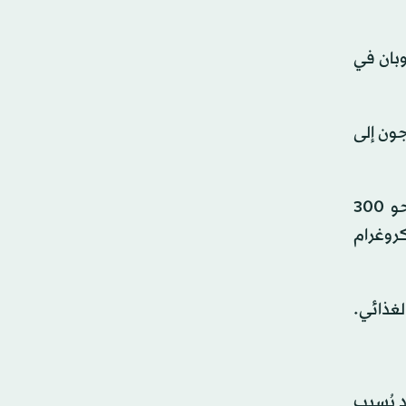
وبان في
جون إلى
وأضافت فيشر: «يعتمد تناول فيتامين (أ) اليومي الموصى به على السنِّ. يحتاج الرضع والأطفال إلى كمية أقل (نحو 300
ن تتناول النساء 700 ميكروغرام يومياً، ويجب أن يتناول الرجال 900 ميكروغرام
لغذائي.
د يُسبب