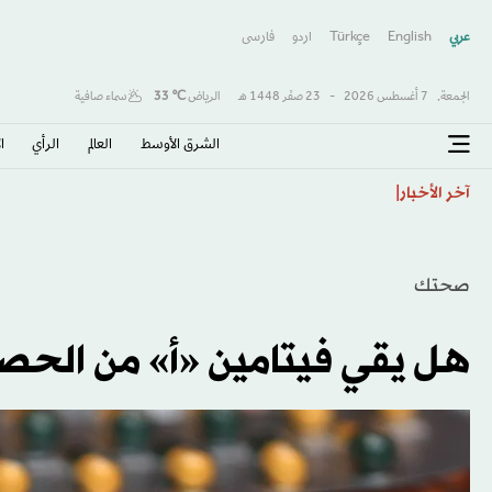
عربي
English
Türkçe
اردو
فارسى
الجمعة,
7 أغسطس 2026
-
23 صفَر 1448 هـ
الرياض
℃
33
سماء صافية
الشرق الأوسط​
العالم
الرأي
ا
جيل جديد على أعتاب قيادة البرازيل... 10 مواهب يعوّل عليها أنشيلوتي
آخر الأخبار
صحتك
هل يقي فيتامين «أ» من الحصبة