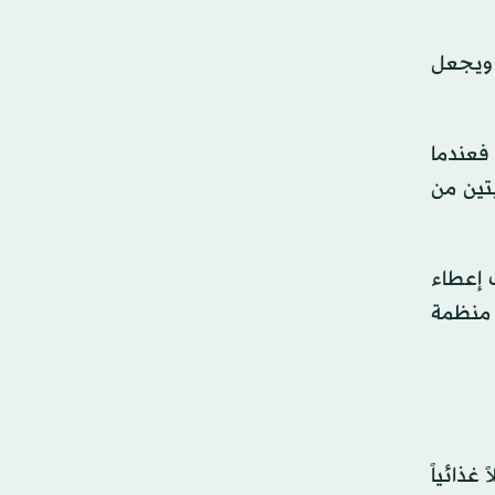
 ويجعل
 فعندما
تين من
 إعطاء
ي منظمة
غذائياً