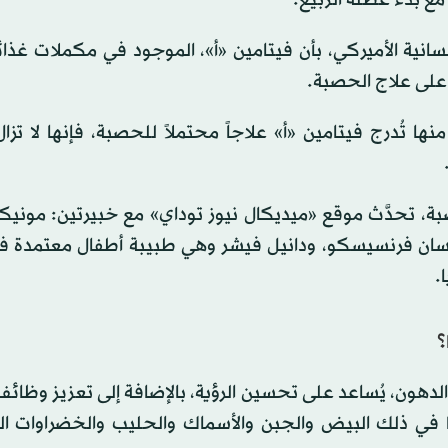
سانية الأميركي، بأن فيتامين «أ»، الموجود في مكملات غذا
على علاج الحصبة.
ها تُدرج فيتامين «أ» علاجاً محتملاً للحصبة، فإنها لا تز
ة، تحدَّث موقع «ميديكال نيوز توداي» مع خبيرتين: مونيك
سان فرنسيسكو، ودانيل فيشر وهي طبيبة أطفال معتمدة ف
.
؟
دهون، يُساعد على تحسين الرؤية، بالإضافة إلى تعزيز وظائف
 في ذلك البيض والجبن والأسماك والحليب والخضراوات البر