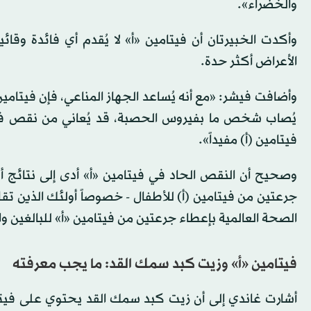
والخضراء».
وأكدت الخبيرتان أن فيتامين «أ» لا يُقدم أي فائدة وق
الأعراض أكثر حدة.
وأضافت فيشر: «مع أنه يُساعد الجهاز المناعي، فإن فيتامين
يُصاب شخص ما بفيروس الحصبة، قد يُعاني من نقص فيتا
فيتامين (أ) مفيداً».
وصحيح أن النقص الحاد في فيتامين «أ» أدى إلى نتائج
جرعتين من فيتامين (أ) للأطفال - خصوصاً أولئك الذين ت
الصحة العالمية بإعطاء جرعتين من فيتامين «أ» للبالغين و
فيتامين «أ» وزيت كبد سمك القد: ما يجب معرفته
أشارت غاندي إلى أن زيت كبد سمك القد يحتوي على فيتامي