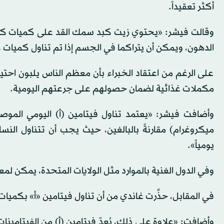
أكثر تعقيداً.
وقالت فيشر: «يحتوي زيت كبد سمك القد على كميات كبيرة 
الدهون، ويمكن أن يتراكما في الجسم إذا تم تناول كميات ك
على الرغم من اعتقاد الخبراء بأن معظم الناس يلبون احتيا
مكملات غذائية لضمان حصولهم على جرعتهم اليومية.
يومياً».
وفي الدول الغنية بالموارد مثل الولايات المتحدة، يمكن ل
في المقابل، حذَّرت غاندي من أن تناول فيتامين «أ» بكميا
وأضافت: «علاوة على ذلك، يُعدّ فيتامين (أ) من الفيتامينا