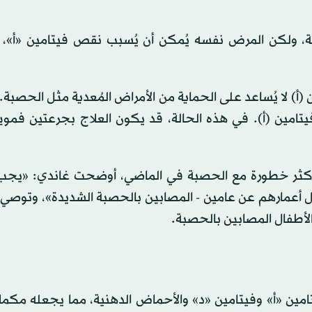
ائية، ولكن المرض نفسه يُمكن أن يُسبب نقص فيتامين «أ»،
 (أ) لا يُساعد على الحماية من الأمراض المُعدية مثل الحصبة.
مين (أ). في هذه الحالة، قد يكون العلاج بجرعتين فموي
 أكثر خطورة مع الحصبة في الماضي، أوضحت غاندي: «يجب
قل أعمارهم عن عامين - المصابين بالحصبة الشديدة»، وتوص
الأطفال المصابين بالحصبة.
ن «أ» وفيتامين «د» والأحماض الدهنية، مما يجعله مكملاً 