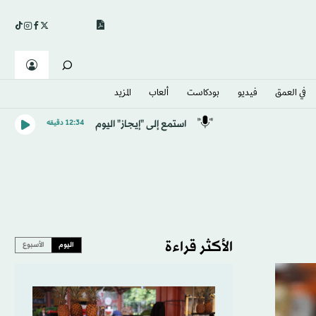
في العمق
فيديو
بودكاست
ألعاب
المزيد
استمع إلى "إيجاز" اليوم
12:34 دقيقه
الأكثر قراءة
اليوم
الأسبوع