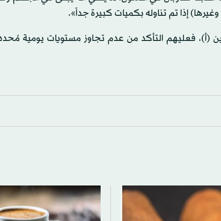
يرها) إذا تم تناوله بكميات كبيرة جداً».
ين (أ)، فعليهم التأكد من عدم تجاوز مستويات يومية مُحدد