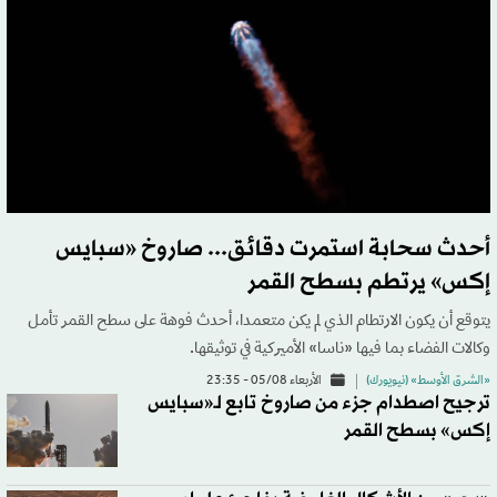
أحدث سحابة استمرت دقائق... صاروخ «سبايس
إكس» يرتطم بسطح القمر
يتوقع أن يكون الارتطام الذي لم يكن متعمدا، أحدث فوهة على سطح القمر تأمل
وكالات الفضاء بما فيها «ناسا» الأميركية في توثيقها.
«الشرق الأوسط» (نيويورك)
الأربعاء 05/08 - 23:35
ترجيح اصطدام جزء من صاروخ تابع لـ«سبايس
إكس» بسطح القمر