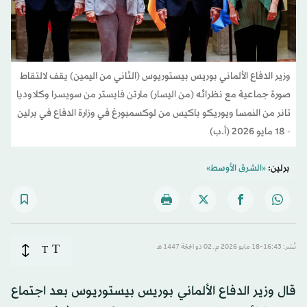
وزير الدفاع الألماني بوريس بيستوريوس (الثاني من اليمين) يقف لالتقاط
صورة جماعية مع نظرائه (من اليسار) مارتن فايستر من سويسرا وكلاوديا
تانر من النمسا ويوريكو باكيس من لوكسمبورغ في وزارة الدفاع في برلين
- 18 مايو 2026 (أ.ب)
برلين:
«الشرق الأوسط»
T
نُشر: 16:43-18 مايو 2026 م ـ 02 ذو الحِجّة 1447 هـ
T
قال وزير الدفاع الألماني بوريس بيستوريوس بعد اجتماع