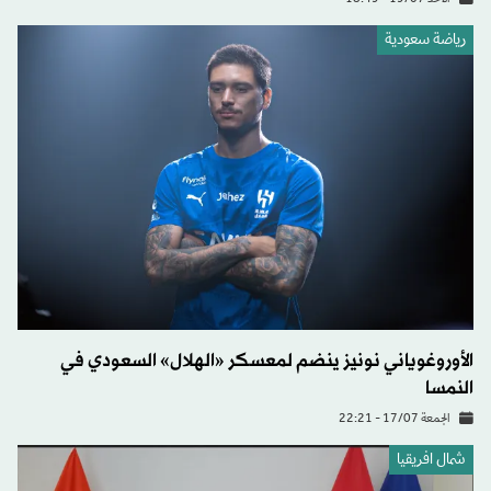
الأحد 19/07 - 18:49
رياضة سعودية
الأوروغوياني نونيز ينضم لمعسكر «الهلال» السعودي في
النمسا
الجمعة 17/07 - 22:21
شمال افريقيا