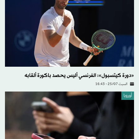
«دورة كيتسبول»: الفرنسي أليس يحصد باكورة ألقابه
السبت 25/07 - 16:43
أوروبا