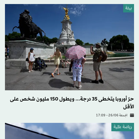
بيئة
حرّ أوروبا يتخطى 35 درجة... ويطول 150 مليون شخص على
الأقل
الجمعة 26/06 - 17:09
رياضة عالمية