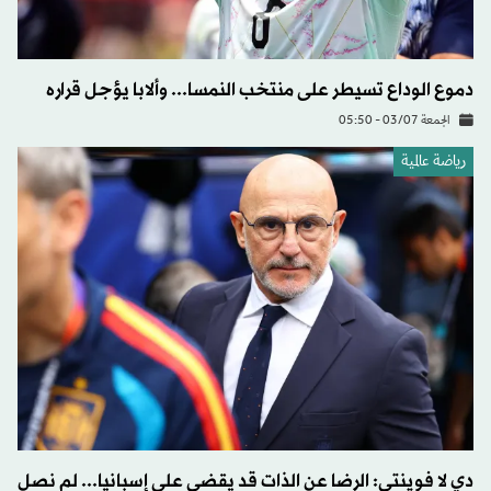
دموع الوداع تسيطر على منتخب النمسا... وألابا يؤجل قراره
الجمعة 03/07 - 05:50
رياضة عالمية
دي لا فوينتي: الرضا عن الذات قد يقضي على إسبانيا... لم نصل