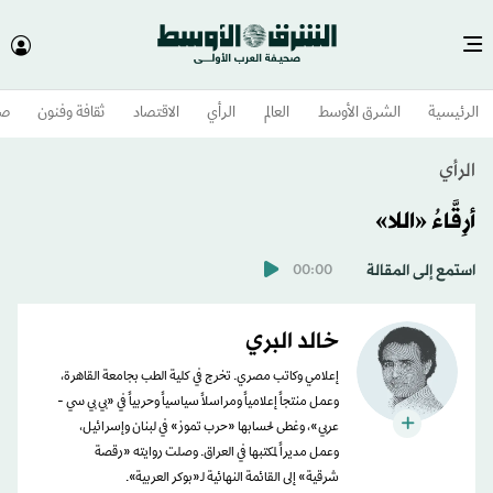
الرئيسية
الشرق الأوسط​
العالم
الرأي
الاقتصاد
ثقافة وفنون
صح
الرأي
أرِقَّاءُ «اللا»
استمع إلى المقالة
00:00
خالد البري
إعلامي وكاتب مصري. تخرج في كلية الطب بجامعة القاهرة،
وعمل منتجاً إعلامياً ومراسلاً سياسياً وحربياً في «بي بي سي -
عربي»، وغطى لحسابها «حرب تموز» في لبنان وإسرائيل،
وعمل مديراً لمكتبها في العراق. وصلت روايته «رقصة
شرقية» إلى القائمة النهائية لـ«بوكر العربية».