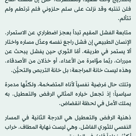
فلن تنتبه وقد نزلت على سلم حلزوني فلم ترتطم ولم
تتألم.
متابعة الفشل المقيم تبدأ بعجز اضطراري عن الاستمرار.
الإنسان الطبيعي إن فشل راجعَ نفسه وعدَّل مساره واختار
ألا يستمر في طريقه. أمَّا الثوري حين يفشل يبحث عن
مبررات، ربَّما مؤامرة من الأعداء، أو خذلان من الأصدقاء.
وهذه ليست خانة المراجعة؛ بل خانة التربص والتحيُّن.
وتلك حال مُرضِية نفسياً لأناه المتضخمة، ولكنَّها مدمرة
سياسياً؛ إذ تجعل خياره المثالي الرفض والتعطيل. به
يملك الأمل في لحظة انقضاض.
ذهنية الرفض والتعطيل هي الدرجة الثانية في المسار
النفسي للثوري الفاشل. وهي ليست نهاية المطاف. خراب