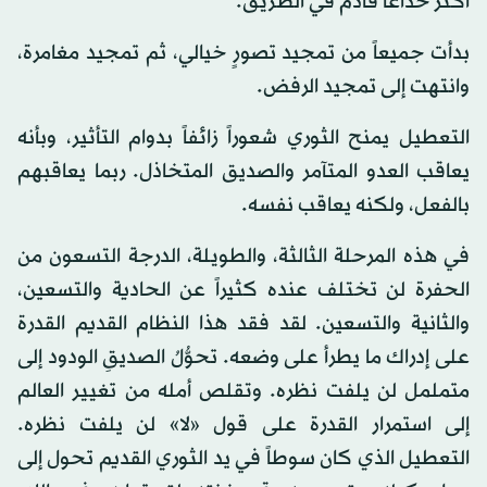
أكثرُ خداعاً قادمٌ في الطريق.
بدأت جميعاً من تمجيد تصورٍ خيالي، ثم تمجيد مغامرة،
وانتهت إلى تمجيد الرفض.
التعطيل يمنح الثوري شعوراً زائفاً بدوام التأثير، وبأنه
يعاقب العدو المتآمر والصديق المتخاذل. ربما يعاقبهم
بالفعل، ولكنه يعاقب نفسه.
في هذه المرحلة الثالثة، والطويلة، الدرجة التسعون من
الحفرة لن تختلف عنده كثيراً عن الحادية والتسعين،
والثانية والتسعين. لقد فقد هذا النظام القديم القدرة
على إدراك ما يطرأ على وضعه. تحوُّلُ الصديقِ الودود إلى
متململ لن يلفت نظره. وتقلص أمله من تغيير العالم
إلى استمرار القدرة على قول «لا» لن يلفت نظره.
التعطيل الذي كان سوطاً في يد الثوري القديم تحول إلى