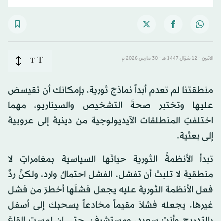
T
الاثنين - 12 شوّال 1447 هـ - 30 مارس 2026 م
T
منطقتنا لم تعدم أبداً نماذجَ ثورية، بإمكانك أن تقيسض
عليها وتختبر صحةَ التشخيص والسيناريو، مهما
اختلفتِ المنطلقات الآيديولوجية من دينية إلى عروبية
إلى بعثية.
تبدأ الأنظمةُ الثورية حياتَها السياسية بمغامراتٍ لا
منطقية لا تلبث أن تفشل. الفشل احتمالٌ وارد، ولكنَّ ردَّ
فعل الأنظمة الثورية عليه يجعل فشلَها أخطرَ من فشل
غيرها. يجعله فشلاً مقيماً مخادعاً يسحبك إلى أسفل
بالتدريج وأنت سعيد، ومستشرف. حتى إن لمست القاعَ