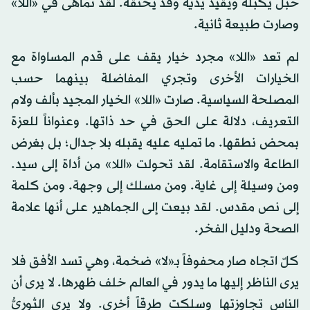
حبل يكبله ويقيد يديه وقد يخنقه. لقد تماهى في «اللا»
وصارت طبيعة ثانية.
لم تعد «اللا» مجرد خيار يقف على قدم المساواة مع
الخيارات الأخرى وتجري المفاضلة بينهما حسب
المصلحة السياسية. صارت «اللا» الخيار المجيد بألف ولام
التعريف، دلالة على الحق في حد ذاتها. وعنواناً للعزة
بمحض نطقها. ما تمليه عليه يقبله بلا جدال؛ بل بغرض
الطاعة والاستقامة. لقد تحولت «اللا» من أداة إلى سيد.
ومن وسيلة إلى غاية. ومن مسلك إلى وجهة. ومن كلمة
إلى نص مقدس. لقد بيعت إلى الجماهير على أنها علامة
الصحة ودليل الفخر.
كلّ اتجاه صار محفوفاً بـ«لا» ضخمة، وهي تسد الأفق فلا
يرى الناظر إليها ما يدور في العالم خلف ظهرها. لا يرى أن
الناس تجاوزتها وسلكت طرقاً أخرى. ولا يرى الثوريُّ