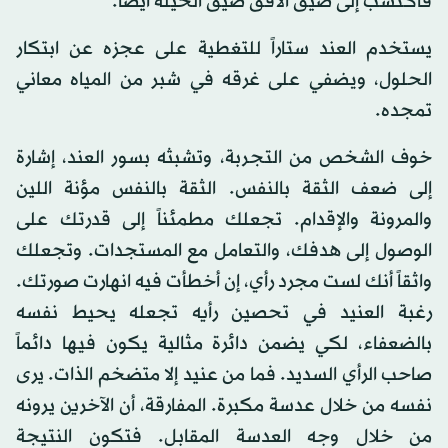
فاكتسب إلى ضيق الأفق ضيق الحيلة أيضاً.
يستخدم العند ستاراً للتغطية على عجزه عن ابتكار
الحلول، ويضفي على غرقه في شبر من المياه معاني
تمجده.
خوف الشخص من التجربة، وتشبثه بسور العند، إشارة
إلى ضعف الثقة بالنفس. الثقة بالنفس مؤنة اللين
والمرونة والإقدام. تجعلك مطمئناً إلى قدرتك على
الوصول إلى هدفك، والتعامل مع المستجدات. وتجعلك
واثقاً أنك لست مجرد رأي، إن أخطأت فيه انهارت صورتك.
رغبة العنيد في تحصين رأيه تجعله يحيط نفسه
بالضعفاء، لكي يضمن دائرة مثالية يكون فيها دائماً
صاحب الرأي السديد. فما من عنيد إلا متضخم الذات. يرى
نفسه من خلال عدسة مكبرة. المفارقة، أن الآخرين يرونه
من خلال وجه العدسة المقابل. فتكون النتيجة