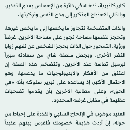
كاريكاتيرية. تدخله في دائرة من الإحساس بعدم التقدير،
وبالتالي الاحتياج المتكرر إلى مدح النفس وتزكيتها.
والذات المتضخمة تتجاوز ما يخصها إلى ما يخص غيرها،
وتحجز لنفسها مساحة تجور على مساحة الآخرين، غرضاً
ورؤية. التمحور حول الذات يحجز الشخص عن تفهم زوايا
النظر الأخرى، ويجعل ملعقة شاي من سعادته مبرراً
لبرميل تعاسة عند الآخرين. وتتضخم هذه الصفة إن
اعتنق من الأفكار والآيديولوجيات ما يدعمها، وهو
الاحتمال الأكبر، إذ يساعده على تبرير سلوكه بأنه «في
الحق»، وعلى مطالبة الآخرين بأن يقدموا تضحيات
عظيمة في مقابل غرضه المحدود.
العنيد موهوب في الإلحاح السلبي والقدرة على إحباط من
حوله. إنْ أردت هزيمة خصومك فاغرس بينهم عنيداً