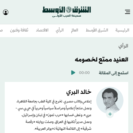
الرئيسية
الشرق الأوسط​
العالم
الرأي
الاقتصاد
ثقافة وفنون
صح
الرأي
العنيد ممتع لخصومه
استمع إلى المقالة
00:00
خالد البري
إعلامي وكاتب مصري. تخرج في كلية الطب بجامعة القاهرة،
وعمل منتجاً إعلامياً ومراسلاً سياسياً وحربياً في «بي بي سي -
عربي»، وغطى لحسابها «حرب تموز» في لبنان وإسرائيل،
وعمل مديراً لمكتبها في العراق. وصلت روايته «رقصة
شرقية» إلى القائمة النهائية لـ«بوكر العربية».