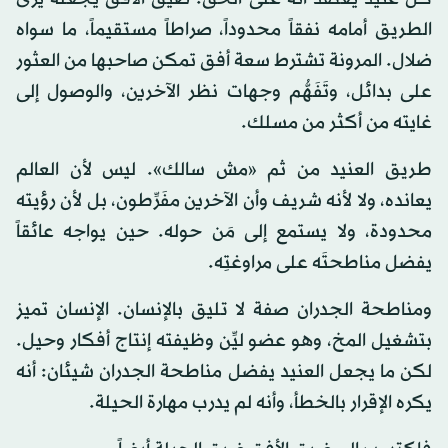
الطريق أمامه نفقاً محدوداً، صراطاً مستقيماً، ما سواه
ضلال. المرونة تشترط سعة أفق تمكن صاحبها من العثور
على بدائل، وتَفَهُّم وجهات نظر الآخرين، والوصول إلى
غايته من أكثر من مسلك.
طريق العنيد من ثم «مش سالك». ليس لأن العالم
يعانده، ولا لأنه شريف وأن الآخرين مفَرِّطون، بل لأن رؤيته
محدودة، ولا يستمع إلى مَن حوله. حين يواجه عائقاً
يفضل مناطحتَه على مراوغتِه.
ومناطحة الجدران صفة لا تليق بالإنسان. الإنسان تميز
بتشغيل المخ، وهو عضو ليِّن وظيفته إنتاج أفكار وحيل.
لكن ما يجعل العنيد يفضل مناطحة الجدران شيئان: أنه
يكره الإقرار بالخطأ، وأنه لم يدرب مهارة الحيلة.