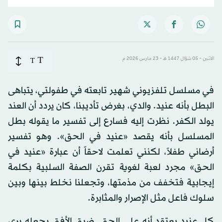
T
الاثنين - 05 شوّال 1447 هـ - 23 مارس 2026 م
T
في مسلسل تلفزيوني شهير تابعته في طفولتي، يتباهى
البطل بأنه عنيد. والدي، بغرض تأديبنا، كان يردد أن العند
يولد الكفر. نظرت إليه فسارع إلى تفسير ما يقوله بطل
المسلسل بأنه يقصد «عنيد في الحق». وهو تفسير
أرضاني طفلاً، لكنني تعلمت لاحقاً أن عبارة «عنيد في
الحق» مجرد لعبة لغوية تقرن الصفة السلبية بكلمة
إيجابية فتخفف من مذمتها، وتجعلنا نخلط بينها وبين
سلوك فاعل مثل الإصرار والمثابرة.
كل عنيد يعتقد أنه على الحق. ضيق الأفق يجعله يرى